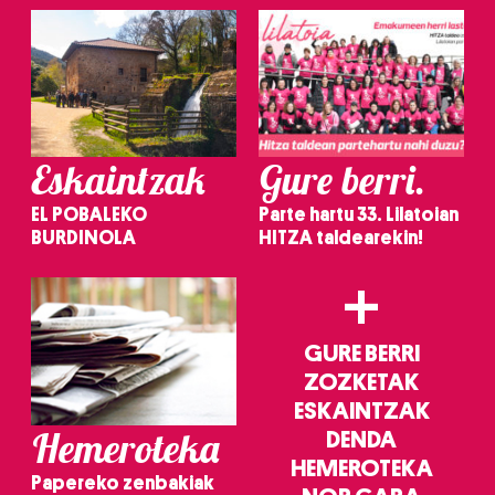
irakurri
Eskaintzak
Gure berri.
EL POBALEKO
Parte hartu 33. Lilatoian
BURDINOLA
HITZA taldearekin!
+
GURE BERRI
ZOZKETAK
ESKAINTZAK
Hemeroteka
DENDA
HEMEROTEKA
Papereko zenbakiak