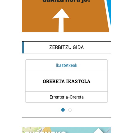
ZERBITZU GIDA
Ikastetxeak
A
ORERETA IKASTOLA
Errenteria-Orereta