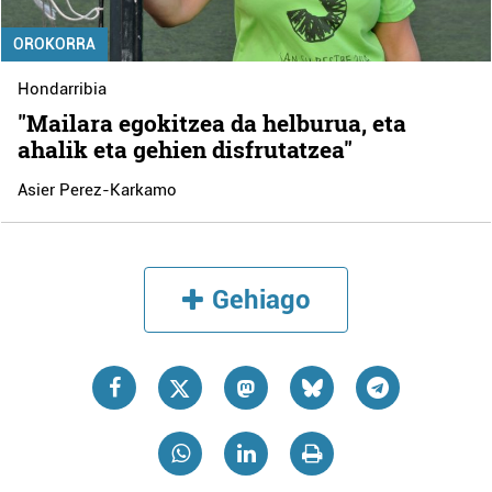
OROKORRA
Hondarribia
"Mailara egokitzea da helburua, eta
ahalik eta gehien disfrutatzea"
Asier Perez-Karkamo
Gehiago