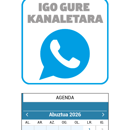
AGENDA
Abuztua 2026
AL.
AR.
AZ.
OG.
OL.
LR.
IG.
27
28
29
30
31
1
2