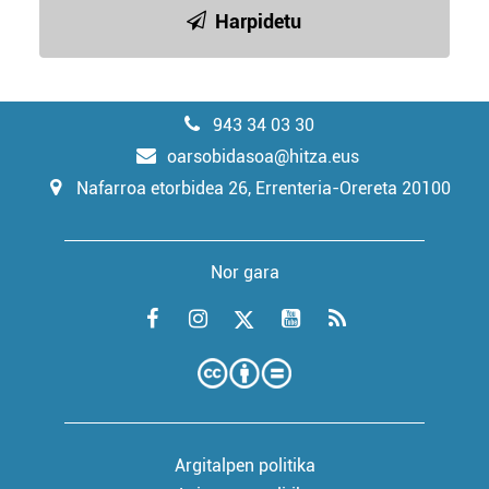
Harpidetu
943 34 03 30
oarsobidasoa@hitza.eus
Nafarroa etorbidea 26, Errenteria-Orereta 20100
Nor gara
Argitalpen politika