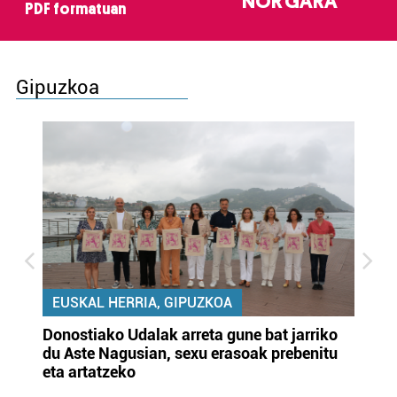
NOR GARA
PDF formatuan
Gipuzkoa
EUSKAL HERRIA, GIPUZKOA
Donostiako Udalak arreta gune bat jarriko
Ur
du Aste Nagusian, sexu erasoak prebenitu
es
eta artatzeko
lu