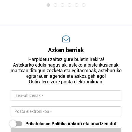
Azken berriak
Harpidetu zaitez gure buletin irekira!
Astekarko eduki nagusiak, asteko albiste ikusienak,
martxan ditugun zozketa eta egitasmoak, asteburuko
egitarauen agenda eta askoz gehiago!
Ostiralero zure posta elektronikoan.
Pribatutasun Politika
irakurri eta onartzen dut.