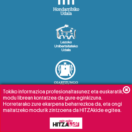
Tokiko informazioa profesionaltasunez eta euskaratik,
modu librean kontatzea da gure eginkizuna.
Horretarako zure ekarpena beharrezkoa da, eta ongi
maitatzeko modurik zintzoena da HITZAkide egitea.