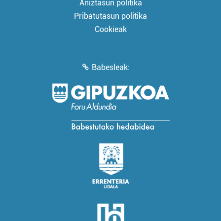
Aniztasun politika
Pribatutasun politika
Cookieak
Babesleak: