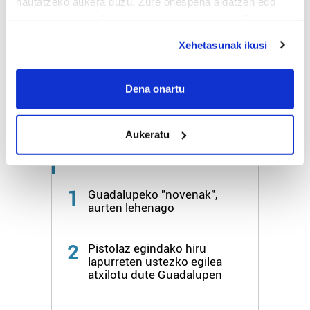
hautatzeko aukera duzu. Zure onespena aldatzen edo
deuseztatzen ahal duzu edozein momentutan, Cookie
Bihar
25º
17º
deklaraziotik edo Privacy triggerean klikatuz.
Xehetasunak ikusi
Larunbata
26º
17º
If you allow, we would also like to:
Collect information about your geographical
Dena onartu
Gehiago:
Irun
location which can be accurate to within several
meters
Aukeratu
Identify your device by actively scanning it for
specific characteristics (fingerprinting)
Azken 7 egunetako irakurrienak
Find out more about how your personal data is processed
and set your preferences in the
details section
.
1
Guadalupeko "novenak",
aurten lehenago
Guk eta gure bazkideek zure datu pertsonalak
prozesatzen ditugu, zure IP zenbakia, besteak beste,
2
Pistolaz egindako hiru
teknologia erabiliz, cookieak adibidez, iragarki eta eduki
lapurreten ustezko egilea
pertsonalizatuak eskaintzeko, iragarkiak eta edukia
atxilotu dute Guadalupen
neurtzeko, jendeari buruzko informazioa biltzeko eta
produktuak garatzeko. Zure datuak nork eta zertarako