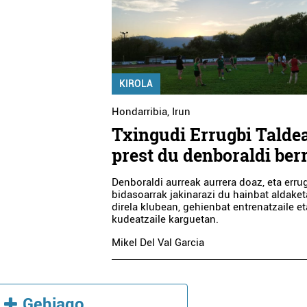
KIROLA
Hondarribia
,
Irun
Txingudi Errugbi Talde
prest du denboraldi ber
Denboraldi aurreak aurrera doaz, eta erru
bidasoarrak jakinarazi du hainbat aldaket
direla klubean, gehienbat entrenatzaile et
kudeatzaile karguetan.
Mikel Del Val Garcia
Gehiago