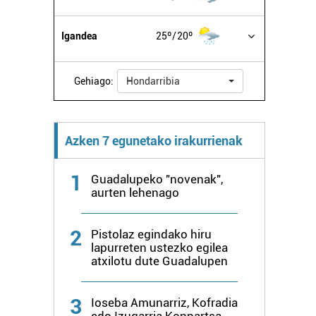
Igandea
25º
20º
Gehiago:
Hondarribia
Azken 7 egunetako irakurrienak
1
Guadalupeko "novenak",
aurten lehenago
2
Pistolaz egindako hiru
lapurreten ustezko egilea
atxilotu dute Guadalupen
3
Ioseba Amunarriz, Kofradia