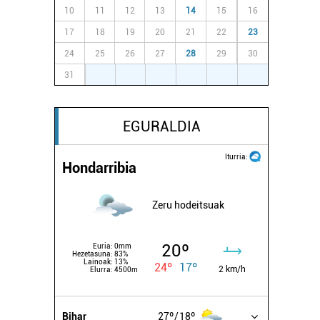
10
11
12
13
14
15
16
17
18
19
20
21
22
23
24
25
26
27
28
29
30
31
1
2
3
4
5
6
EGURALDIA
Iturria:
Hondarribia
Zeru hodeitsuak
20º
Euria:
0mm
Hezetasuna:
83%
Lainoak:
13%
24º
17º
2 km/h
Elurra:
4500m
Bihar
27º
18º