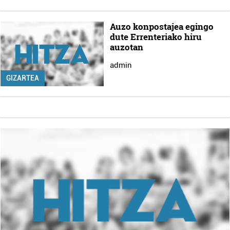
Auzo konpostajea egingo
dute Errenteriako hiru
auzotan
admin
GIZARTEA