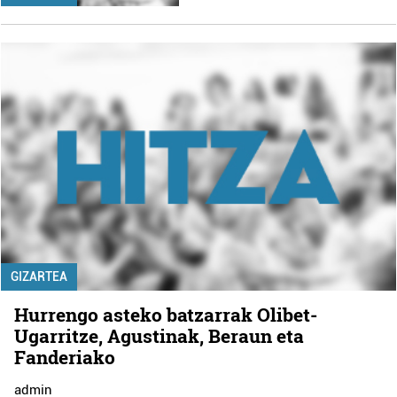
GIZARTEA
Hurrengo asteko batzarrak Olibet-
Ugarritze, Agustinak, Beraun eta
Fanderiako
admin