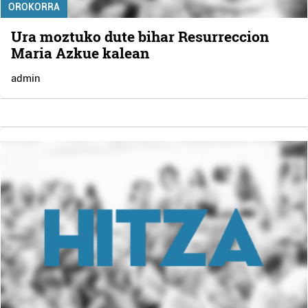
OROKORRA
Ura moztuko dute bihar Resurreccion
Maria Azkue kalean
admin