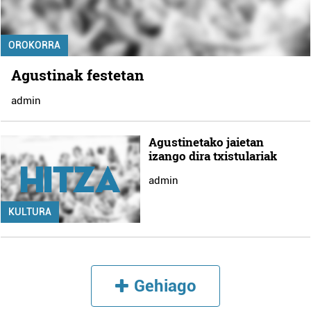
OROKORRA
Agustinak festetan
admin
Agustinetako jaietan
izango dira txistulariak
admin
KULTURA
Gehiago