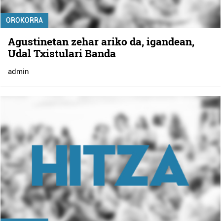
OROKORRA
Agustinetan zehar ariko da, igandean,
Udal Txistulari Banda
admin