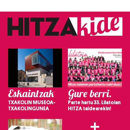
Eskaintzak
Gure berri.
TXAKOLIN MUSEOA-
Parte hartu 33. Lilatoian
TXAKOLINGUNEA
HITZA taldearekin!
+