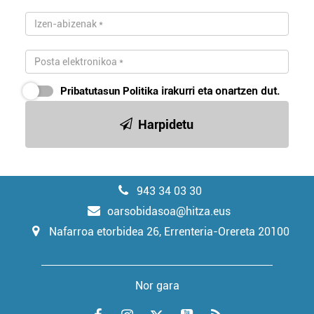
Pribatutasun Politika
irakurri eta onartzen dut.
Harpidetu
943 34 03 30
oarsobidasoa@hitza.eus
Nafarroa etorbidea 26, Errenteria-Orereta 20100
Nor gara