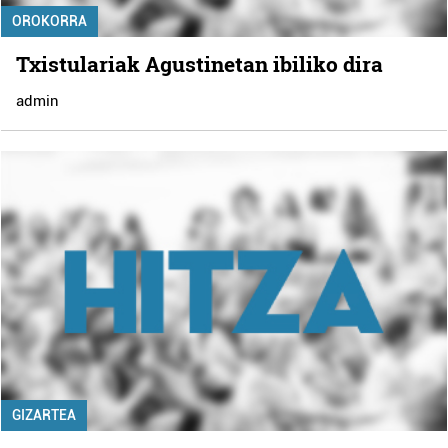
OROKORRA
Txistulariak Agustinetan ibiliko dira
admin
GIZARTEA