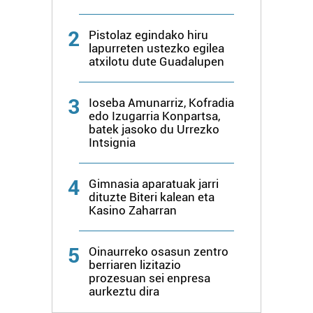
2
Pistolaz egindako hiru
lapurreten ustezko egilea
atxilotu dute Guadalupen
3
Ioseba Amunarriz, Kofradia
edo Izugarria Konpartsa,
batek jasoko du Urrezko
Intsignia
4
Gimnasia aparatuak jarri
dituzte Biteri kalean eta
Kasino Zaharran
5
Oinaurreko osasun zentro
berriaren lizitazio
prozesuan sei enpresa
aurkeztu dira