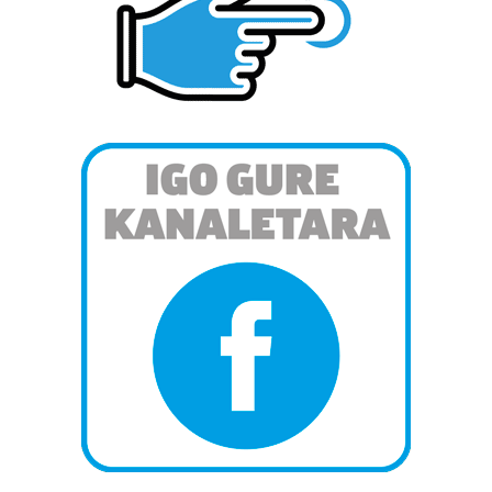
teknologia erabiliz, cookieak adibidez, iragarki eta eduki
pertsonalizatuak eskaintzeko, iragarkiak eta edukia
neurtzeko, jendeari buruzko informazioa biltzeko eta
produktuak garatzeko. Zure datuak nork eta zertarako
erabiltzen dituen hauta dezakezu.
Bazkide batzuek ez dizute baimenik eskatzen, eta beren
interes komertzial legitimoetan babesten dira. Ikusi gure
bazkideen zerrenda, beren ustez zein helburutarako
duten interes legitimoa eta horren aurka nola egin
dezakezun ikusteko.
Lortu zure datu pertsonalak prozesatzeko moduari
buruzko informazio gehiago eta ezarri zure lehentasunak
datuen atalean. Edozein unetan alda edo ken dezakezu
zure baimena Cookieen adierazpenean.
Webgune honek cookie propioak eta hirugarrenen cookie-
fitxategiak erabiltzen ditu. Zure esperientzia eta