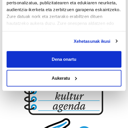
pertsonalizatua, publizitatearen eta edukiaren neurketa,
Errenteria-Orereta
audientzia-ikerketa eta zerbitzuen garapena eskaintzeko.
Zure datuak nork eta zertarako erabiltzen dituen
hautatzeko aukera duzu. Zure onespena aldatzen edo
deuseztatzen ahal duzu edozein momentutan, Cookie
deklaraziotik edo Privacy triggerean klikatuz.
Xehetasunak ikusi
If you allow, we would also like to:
Collect information about your geographical
Dena onartu
location which can be accurate to within several
meters
Aukeratu
Identify your device by actively scanning it for
specific characteristics (fingerprinting)
Find out more about how your personal data is processed
and set your preferences in the
details section
.
Guk eta gure bazkideek zure datu pertsonalak
prozesatzen ditugu, zure IP zenbakia, besteak beste,