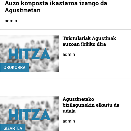
Auzo konposta ikastaroa izango da
Agustinetan
admin
Txistulariak Agustinak
auzoan ibiliko dira
admin
OROKORRA
Agustinetako
bizilagunekin elkartu da
udala
admin
GIZARTEA