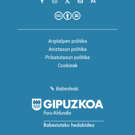
Argitalpen politika
Aniztasun politika
Pribatutasun politika
Cookieak
Babesleak: