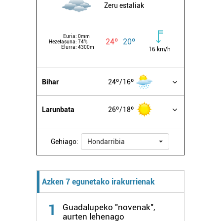
Zeru estaliak
Euria:
0mm
24º
20º
Hezetasuna:
74%
Elurra:
4300m
16 km/h
Bihar
24º
16º
Larunbata
26º
18º
Gehiago:
Hondarribia
Azken 7 egunetako irakurrienak
1
Guadalupeko "novenak",
aurten lehenago