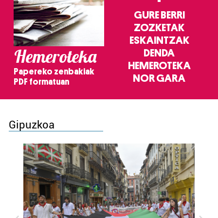
GURE BERRI
ZOZKETAK
ESKAINTZAK
Hemeroteka
DENDA
HEMEROTEKA
Papereko zenbakiak
NOR GARA
PDF formatuan
Gipuzkoa