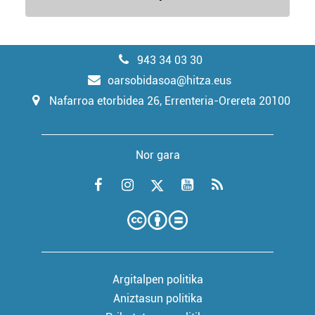
943 34 03 30
oarsobidasoa@hitza.eus
Nafarroa etorbidea 26, Errenteria-Orereta 20100
Nor gara
Argitalpen politika
Aniztasun politika