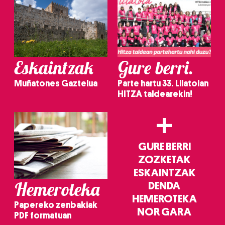
Eskaintzak
Gure berri.
Muñatones Gaztelua
Parte hartu 33. Lilatoian
HITZA taldearekin!
+
GURE BERRI
ZOZKETAK
ESKAINTZAK
Hemeroteka
DENDA
HEMEROTEKA
Papereko zenbakiak
NOR GARA
PDF formatuan