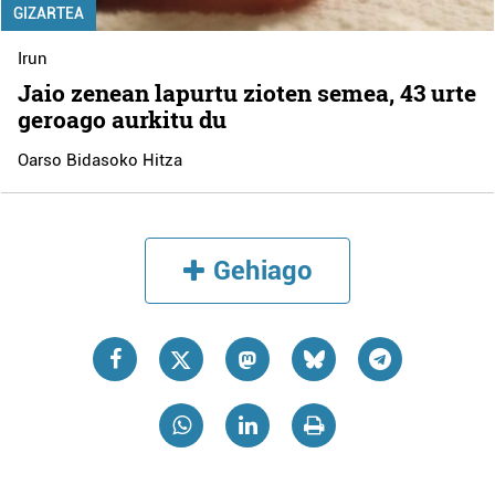
GIZARTEA
Irun
Jaio zenean lapurtu zioten semea, 43 urte
geroago aurkitu du
Oarso Bidasoko Hitza
Gehiago