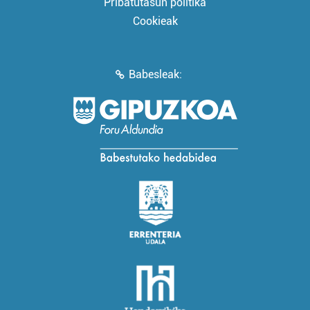
Pribatutasun politika
Cookieak
Babesleak: