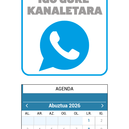
AGENDA
Abuztua 2026
AL.
AR.
AZ.
OG.
OL.
LR.
IG.
27
28
29
30
31
1
2