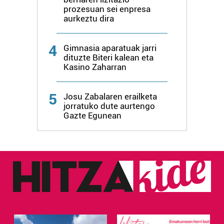
erabiltzen dituen hauta dezakezu.
prozesuan sei enpresa
aurkeztu dira
Bazkide batzuek ez dizute baimenik eskatzen, eta beren
interes komertzial legitimoetan babesten dira. Ikusi gure
4
Gimnasia aparatuak jarri
bazkideen zerrenda, beren ustez zein helburutarako
dituzte Biteri kalean eta
duten interes legitimoa eta horren aurka nola egin
Kasino Zaharran
dezakezun ikusteko.
5
Josu Zabalaren erailketa
Lortu zure datu pertsonalak prozesatzeko moduari
jorratuko dute aurtengo
buruzko informazio gehiago eta ezarri zure lehentasunak
Gazte Egunean
datuen atalean. Edozein unetan alda edo ken dezakezu
zure baimena Cookieen adierazpenean.
Webgune honek cookie propioak eta hirugarrenen cookie-
fitxategiak erabiltzen ditu. Zure esperientzia eta
zerbitzuak hobetzeko asmoz, cookie teknologiaz
baliatzen gara. Ohar hau onartuz gero, teknologia hori
erabiltzeko baimen esplizitua ematen diguzu.
Gehiago
irakurri