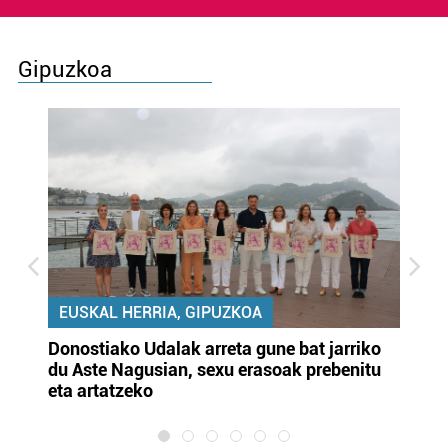
Gipuzkoa
EUSKAL HERRIA, GIPUZKOA
Donostiako Udalak arreta gune bat jarriko
Ur
du Aste Nagusian, sexu erasoak prebenitu
es
eta artatzeko
lu