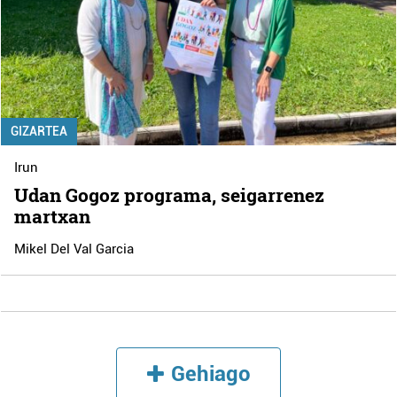
GIZARTEA
Irun
Udan Gogoz programa, seigarrenez
martxan
Mikel Del Val Garcia
Gehiago