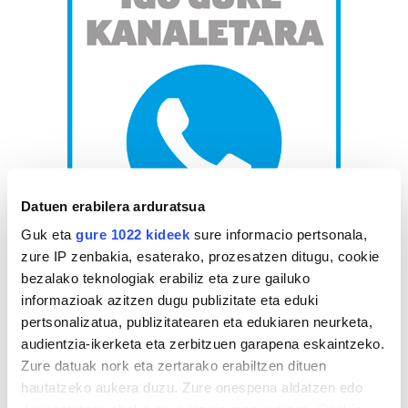
Datuen erabilera arduratsua
Guk eta
gure 1022 kideek
sure informacio pertsonala,
zure IP zenbakia, esaterako, prozesatzen ditugu, cookie
bezalako teknologiak erabiliz eta zure gailuko
AGENDA
informazioak azitzen dugu publizitate eta eduki
pertsonalizatua, publizitatearen eta edukiaren neurketa,
Abuztua 2026
audientzia-ikerketa eta zerbitzuen garapena eskaintzeko.
AL.
AR.
AZ.
OG.
OL.
LR.
IG.
Zure datuak nork eta zertarako erabiltzen dituen
27
28
29
30
31
1
2
hautatzeko aukera duzu. Zure onespena aldatzen edo