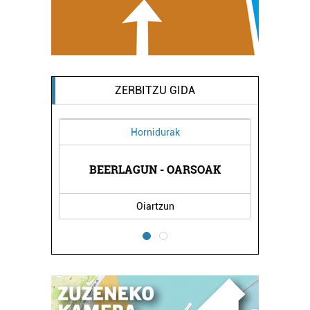
ZERBITZU GIDA
Hornidurak
PIA
MI
BEERLAGUN - OARSOAK
Oiartzun