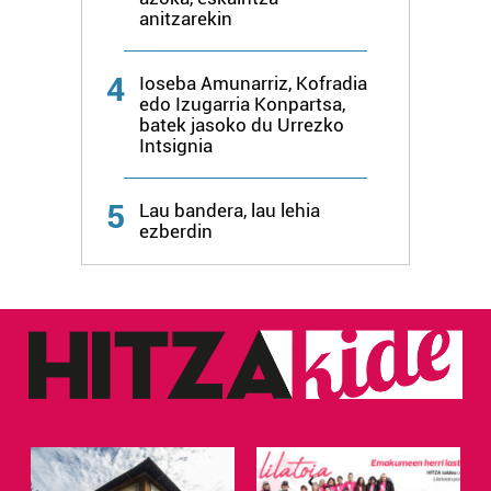
anitzarekin
4
Ioseba Amunarriz, Kofradia
edo Izugarria Konpartsa,
batek jasoko du Urrezko
Intsignia
5
Lau bandera, lau lehia
ezberdin