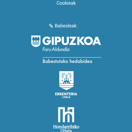
Cookieak
Babesleak: