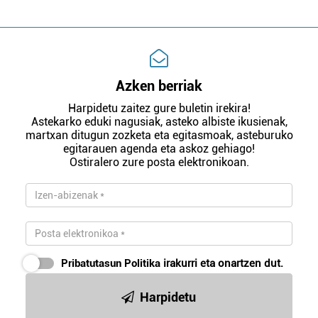
Azken berriak
Harpidetu zaitez gure buletin irekira!
Astekarko eduki nagusiak, asteko albiste ikusienak,
martxan ditugun zozketa eta egitasmoak, asteburuko
egitarauen agenda eta askoz gehiago!
Ostiralero zure posta elektronikoan.
Pribatutasun Politika
irakurri eta onartzen dut.
Harpidetu