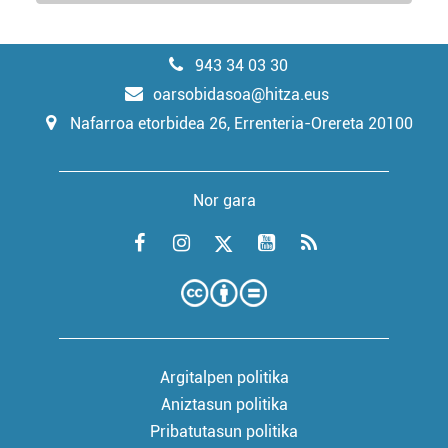
943 34 03 30
oarsobidasoa@hitza.eus
Nafarroa etorbidea 26, Errenteria-Orereta 20100
Nor gara
Argitalpen politika
Aniztasun politika
Pribatutasun politika