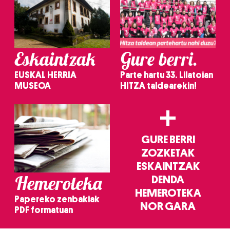
Eskaintzak
Gure berri.
EUSKAL HERRIA
Parte hartu 33. Lilatoian
MUSEOA
HITZA taldearekin!
+
GURE BERRI
ZOZKETAK
ESKAINTZAK
Hemeroteka
DENDA
HEMEROTEKA
Papereko zenbakiak
NOR GARA
PDF formatuan