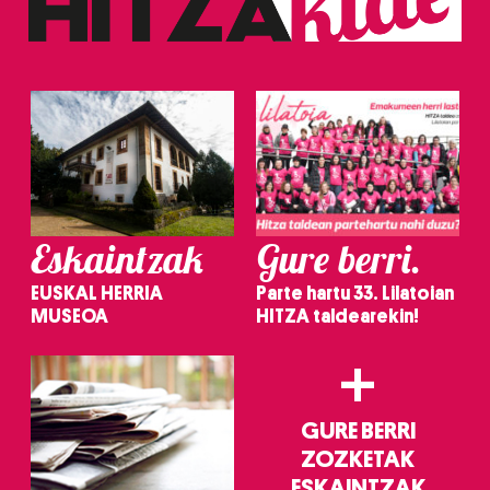
erabiltzeko baimen esplizitua ematen diguzu.
Gehiago
irakurri
Eskaintzak
Gure berri.
EUSKAL HERRIA
Parte hartu 33. Lilatoian
MUSEOA
HITZA taldearekin!
+
GURE BERRI
ZOZKETAK
ESKAINTZAK