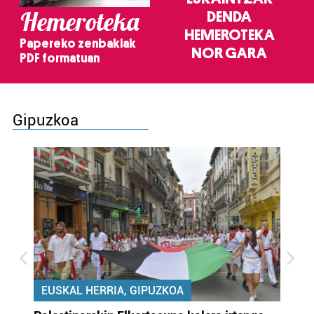
Hemeroteka
DENDA
HEMEROTEKA
Papereko zenbakiak
NOR GARA
PDF formatuan
Gipuzkoa
EUSKAL HERRIA, GIPUZKOA