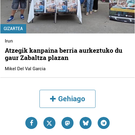
GIZARTEA
Irun
Atzegik kanpaina berria aurkeztuko du
gaur Zabaltza plazan
Mikel Del Val Garcia
Gehiago