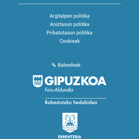
Argitalpen politika
Aniztasun politika
Pribatutasun politika
Cookieak
Babesleak: