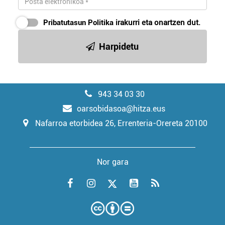
Pribatutasun Politika
irakurri eta onartzen dut.
Harpidetu
943 34 03 30
oarsobidasoa@hitza.eus
Nafarroa etorbidea 26, Errenteria-Orereta 20100
Nor gara