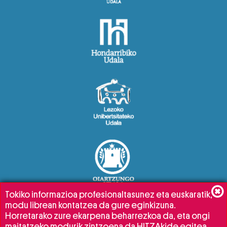
Tokiko informazioa profesionaltasunez eta euskaratik,
modu librean kontatzea da gure eginkizuna.
Horretarako zure ekarpena beharrezkoa da, eta ongi
maitatzeko modurik zintzoena da HITZAkide egitea.