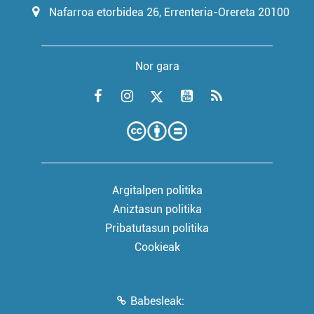
Nafarroa etorbidea 26, Errenteria-Orereta 20100
Nor gara
Argitalpen politika
Aniztasun politika
Pribatutasun politika
Cookieak
Babesleak: