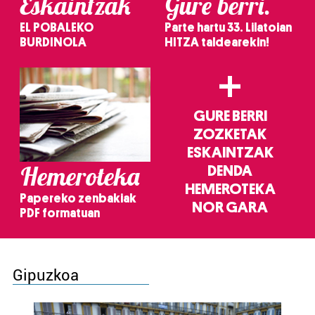
Eskaintzak
Gure berri.
EL POBALEKO
Parte hartu 33. Lilatoian
BURDINOLA
HITZA taldearekin!
+
GURE BERRI
ZOZKETAK
ESKAINTZAK
Hemeroteka
DENDA
HEMEROTEKA
Papereko zenbakiak
NOR GARA
PDF formatuan
Gipuzkoa