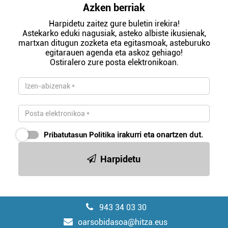
Azken berriak
Harpidetu zaitez gure buletin irekira!
Astekarko eduki nagusiak, asteko albiste ikusienak,
martxan ditugun zozketa eta egitasmoak, asteburuko
egitarauen agenda eta askoz gehiago!
Ostiralero zure posta elektronikoan.
Pribatutasun Politika
irakurri eta onartzen dut.
Harpidetu
943 34 03 30
oarsobidasoa@hitza.eus