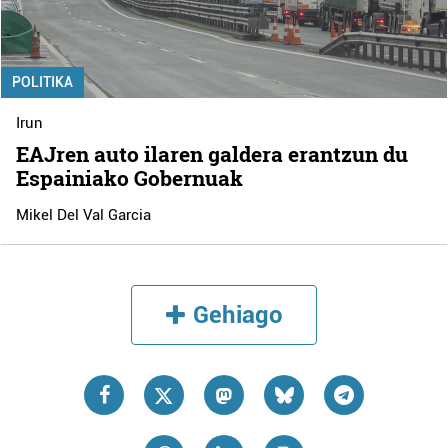
POLITIKA
Irun
EAJren auto ilaren galdera erantzun du
Espainiako Gobernuak
Mikel Del Val Garcia
Gehiago