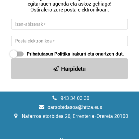
egitarauen agenda eta askoz gehiago!
Ostiralero zure posta elektronikoan.
Pribatutasun Politika
irakurri eta onartzen dut.
Harpidetu
943 34 03 30
oarsobidasoa@hitza.eus
Nafarroa etorbidea 26, Errenteria-Orereta 20100