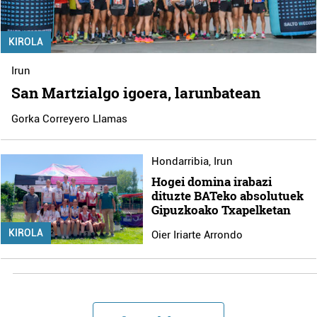
KIROLA
Irun
San Martzialgo igoera, larunbatean
Gorka Correyero Llamas
Hondarribia
,
Irun
Hogei domina irabazi
dituzte BATeko absolutuek
Gipuzkoako Txapelketan
KIROLA
Oier Iriarte Arrondo