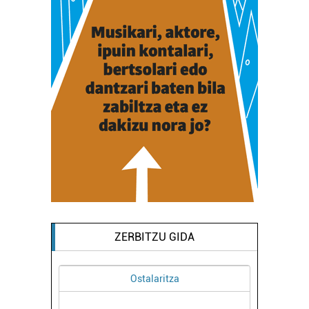
ZERBITZU GIDA
Ostalaritza
AL
H