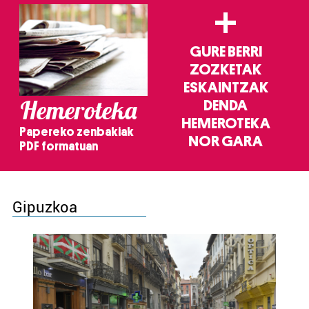
+
GURE BERRI
ZOZKETAK
ESKAINTZAK
Hemeroteka
DENDA
HEMEROTEKA
Papereko zenbakiak
NOR GARA
PDF formatuan
Gipuzkoa