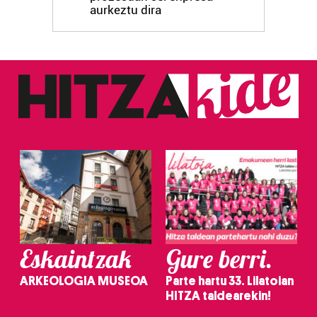
fitxategiak erabiltzen ditu. Zure esperientzia eta
aurkeztu dira
zerbitzuak hobetzeko asmoz, cookie teknologiaz
baliatzen gara. Ohar hau onartuz gero, teknologia hori
erabiltzeko baimen esplizitua ematen diguzu.
Gehiago
irakurri
Eskaintzak
Gure berri.
ARKEOLOGIA MUSEOA
Parte hartu 33. Lilatoian
HITZA taldearekin!