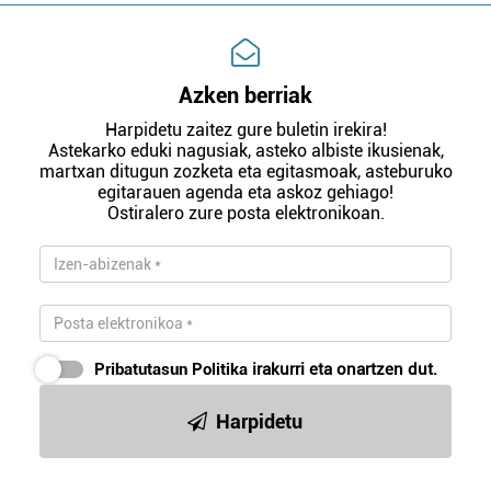
Azken berriak
Harpidetu zaitez gure buletin irekira!
Astekarko eduki nagusiak, asteko albiste ikusienak,
martxan ditugun zozketa eta egitasmoak, asteburuko
egitarauen agenda eta askoz gehiago!
Ostiralero zure posta elektronikoan.
Pribatutasun Politika
irakurri eta onartzen dut.
Harpidetu