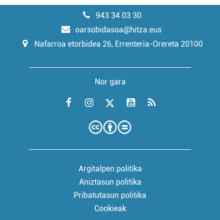
943 34 03 30
oarsobidasoa@hitza.eus
Nafarroa etorbidea 26, Errenteria-Orereta 20100
Nor gara
Argitalpen politika
Aniztasun politika
Pribatutasun politika
Cookieak