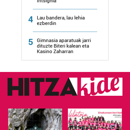
Intsignia
zure baimena Cookieen adierazpenean.
4
Lau bandera, lau lehia
Webgune honek cookie propioak eta hirugarrenen cookie-
ezberdin
fitxategiak erabiltzen ditu. Zure esperientzia eta
zerbitzuak hobetzeko asmoz, cookie teknologiaz
5
baliatzen gara. Ohar hau onartuz gero, teknologia hori
Gimnasia aparatuak jarri
dituzte Biteri kalean eta
erabiltzeko baimen esplizitua ematen diguzu.
Gehiago
Kasino Zaharran
irakurri