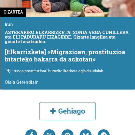
GIZARTEA
Irun
ASTEKARIKO ELKARRIZKETA. SONIA VEGA CUNILLERA
eta ELI PADURARU EIZAGIRRE. Gizarte langilea eta
gizarte hezitzailea.
[Elkarrizketa] «Migrazioan, prostituzioa
bitarteko bakarra da askotan»
Irungo prostituzioari buruzko ikerketa egin du udalak
Olaia Gerendiain
Gehiago