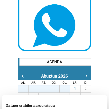
AGENDA
Abuztua 2026
AL.
AR.
AZ.
OG.
OL.
LR.
IG.
27
28
29
30
31
1
2
3
4
5
6
7
8
9
10
11
12
13
14
15
16
Datuen erabilera arduratsua