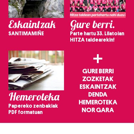
Eskaintzak
Gure berri.
SANTIMAMIÑE
Parte hartu 33. Lilatoian
HITZA taldearekin!
+
GURE BERRI
ZOZKETAK
ESKAINTZAK
Hemeroteka
DENDA
HEMEROTEKA
Papereko zenbakiak
NOR GARA
PDF formatuan