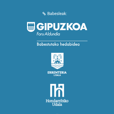
Babesleak: