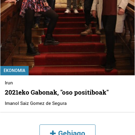
EKONOMIA
Irun
2021eko Gabonak, "oso positiboak"
Imanol Saiz Gomez de Segura
Gehiago