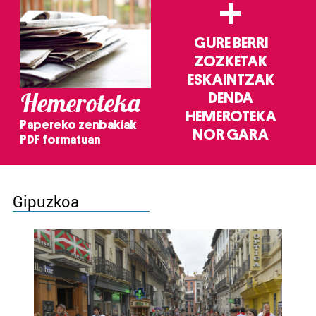
+
GURE BERRI
ZOZKETAK
ESKAINTZAK
Hemeroteka
DENDA
HEMEROTEKA
Papereko zenbakiak
NOR GARA
PDF formatuan
Gipuzkoa