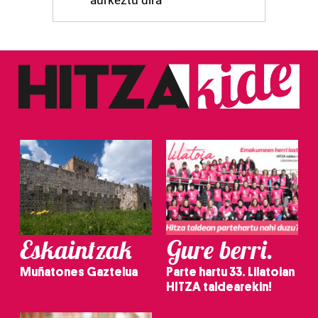
zerbitzuak hobetzeko asmoz, cookie teknologiaz
baliatzen gara. Ohar hau onartuz gero, teknologia hori
erabiltzeko baimen esplizitua ematen diguzu.
Gehiago
irakurri
Eskaintzak
Gure berri.
Muñatones Gaztelua
Parte hartu 33. Lilatoian
HITZA taldearekin!