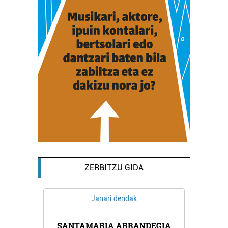
ZERBITZU GIDA
Janari dendak
A
SANTAMARIA ARRANDEGIA