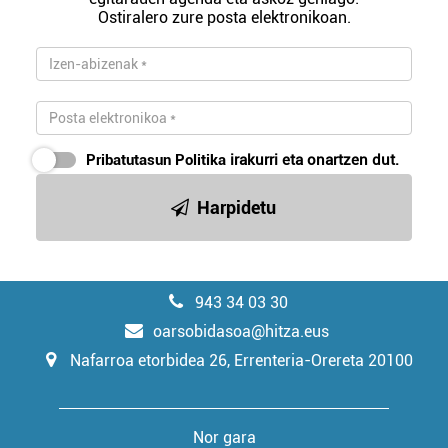
Ostiralero zure posta elektronikoan.
Pribatutasun Politika
irakurri eta onartzen dut.
Harpidetu
943 34 03 30
oarsobidasoa@hitza.eus
Nafarroa etorbidea 26, Errenteria-Orereta 20100
Nor gara