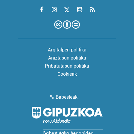
Argitalpen politika
Aniztasun politika
Pribatutasun politika
Cookieak
Babesleak: