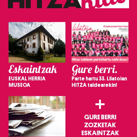
erabiltzeko baimen esplizitua ematen diguzu.
Gehiago
irakurri
Eskaintzak
Gure berri.
EUSKAL HERRIA
Parte hartu 33. Lilatoian
MUSEOA
HITZA taldearekin!
+
GURE BERRI
ZOZKETAK
ESKAINTZAK