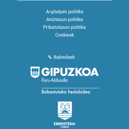
Argitalpen politika
Aniztasun politika
Pribatutasun politika
Cookieak
Babesleak: