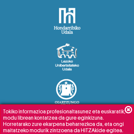
Tokiko informazioa profesionaltasunez eta euskaratik,
modu librean kontatzea da gure eginkizuna.
Horretarako zure ekarpena beharrezkoa da, eta ongi
maitatzeko modurik zintzoena da HITZAkide egitea.