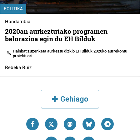
POLITIKA
Hondarribia
2020an aurkeztutako programen
balorazioa egin du EH Bilduk
Hainbat zuzenketa aurkeztu dizkio EH Bilduk 2020ko aurrekontu
proiektuari
Rebeka Ruiz
Gehiago