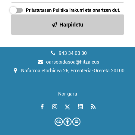
Pribatutasun Politika
irakurri eta onartzen dut.
Harpidetu
943 34 03 30
oarsobidasoa@hitza.eus
Nafarroa etorbidea 26, Errenteria-Orereta 20100
Nor gara