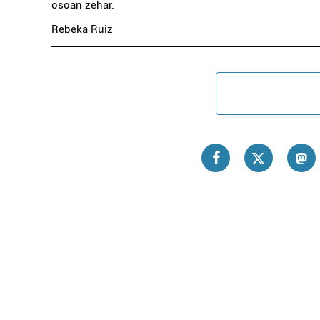
osoan zehar.
Rebeka Ruiz