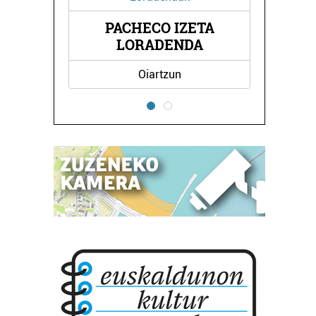
PACHECO IZETA
LORADENDA
Oiartzun