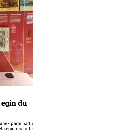
 egin du
gunek parte hartu
ta egin dira urte