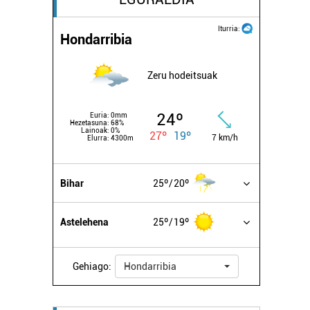
Iturria:
Hondarribia
Zeru hodeitsuak
24º
Euria:
0mm
Hezetasuna:
68%
Lainoak:
0%
27º
19º
7 km/h
Elurra:
4300m
Bihar
25º
20º
Astelehena
25º
19º
Gehiago:
Hondarribia