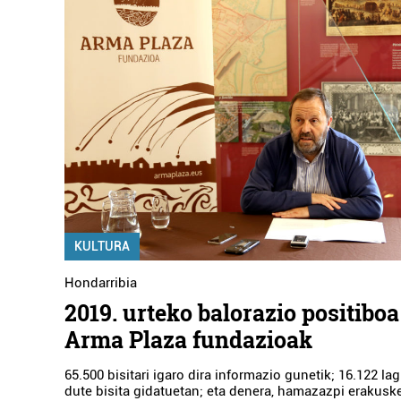
KULTURA
Hondarribia
2019. urteko balorazio positiboa
Arma Plaza fundazioak
65.500 bisitari igaro dira informazio gunetik; 16.122 la
dute bisita gidatuetan; eta denera, hamazazpi erakuske