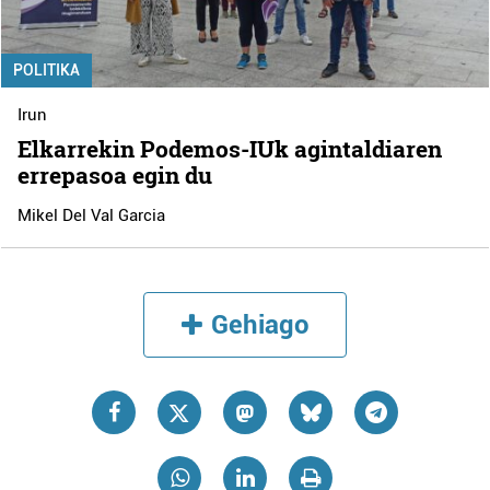
POLITIKA
Irun
Elkarrekin Podemos-IUk agintaldiaren
errepasoa egin du
Mikel Del Val Garcia
Gehiago