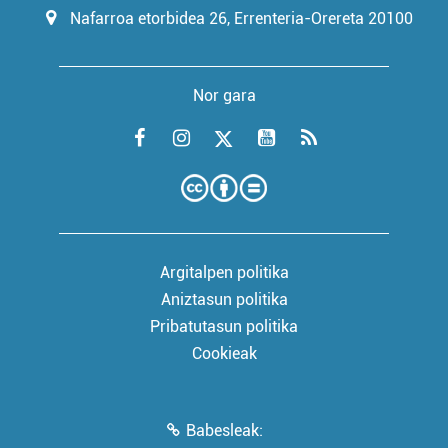
Nafarroa etorbidea 26, Errenteria-Orereta 20100
Nor gara
Argitalpen politika
Aniztasun politika
Pribatutasun politika
Cookieak
Babesleak: