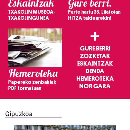
Eskaintzak
Gure berri.
TXAKOLIN MUSEOA-
Parte hartu 33. Lilatoian
TXAKOLINGUNEA
HITZA taldearekin!
+
GURE BERRI
ZOZKETAK
ESKAINTZAK
Hemeroteka
DENDA
HEMEROTEKA
Papereko zenbakiak
NOR GARA
PDF formatuan
Gipuzkoa