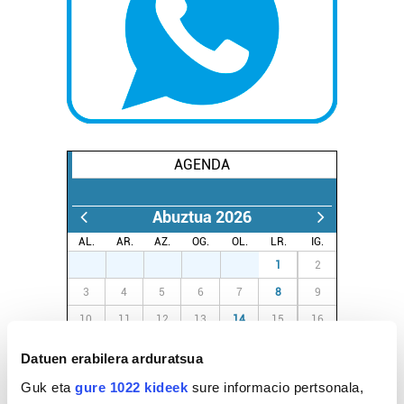
AGENDA
Abuztua 2026
AL.
AR.
AZ.
OG.
OL.
LR.
IG.
27
28
29
30
31
1
2
3
4
5
6
7
8
9
10
11
12
13
14
15
16
17
18
19
20
21
22
23
Datuen erabilera arduratsua
24
25
26
27
28
29
30
Guk eta
gure 1022 kideek
sure informacio pertsonala,
31
1
2
3
4
5
6