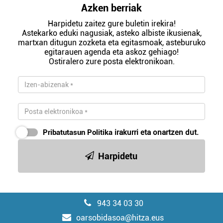
Azken berriak
Harpidetu zaitez gure buletin irekira!
Astekarko eduki nagusiak, asteko albiste ikusienak,
martxan ditugun zozketa eta egitasmoak, asteburuko
egitarauen agenda eta askoz gehiago!
Ostiralero zure posta elektronikoan.
Pribatutasun Politika
irakurri eta onartzen dut.
Harpidetu
943 34 03 30
oarsobidasoa@hitza.eus