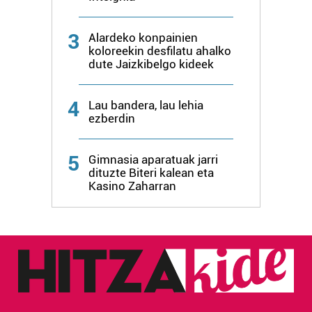
3
Alardeko konpainien
koloreekin desfilatu ahalko
dute Jaizkibelgo kideek
4
Lau bandera, lau lehia
ezberdin
5
Gimnasia aparatuak jarri
dituzte Biteri kalean eta
Kasino Zaharran