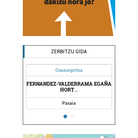
ZERBITZU GIDA
Osasungintza
Administrazioak
EZ-VALDERRAMA EGAÑA
PASAIAKO PORTU AGINTA
HORT
...
Pasaia
Pasaia