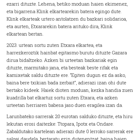
ezarri dituzte. Lehena, betiko moduan haien ekimenez,
eta bigarrena Klink elkartearekin batera egingo dute.
Klink elkarteak urtero antolatzen du bazkari solidarioa,
eta aurten, Etxararekin batera arituko dira, Klink
elkartean bertan.
2023. urtean sortu zuten Etxara elkartea, eta
harrezkeroztik hainbat egitasmo burutu dituzte Gazara
dirua bidaltzeko. Azken bi urteetan bazkariak egin
dituzte, marmitako jana, eta besteak beste rifak eta
kamixetak saldu dituzte ere. “Egiten dugun ez da asko,
baina bere txikian bada zerbait”, adierazi izan ohi dute
bertako kideek. Haiek dioten moduan, kezka handia zuen
kuadrilla bat elkartuz sortu zuten Etxara, eta azken
urteetan herriaren babesa jaso duen eragilea izan da.
Larunbateko sarrerak 20 eurotan salduko dituzte, eta hiru
lekutan erosi daitezke: Ttopara, Ipotx eta Ondare.
Zabaldutako kartelean adierazi dute 0 lerroko sarrerak ere
salgai daudela, bertaratu ezin dutenentzat, baina haien