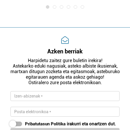
Azken berriak
Harpidetu zaitez gure buletin irekira!
Astekarko eduki nagusiak, asteko albiste ikusienak,
martxan ditugun zozketa eta egitasmoak, asteburuko
egitarauen agenda eta askoz gehiago!
Ostiralero zure posta elektronikoan.
Pribatutasun Politika
irakurri eta onartzen dut.