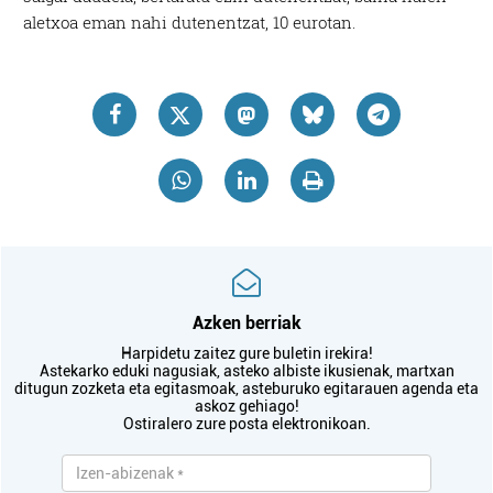
aletxoa eman nahi dutenentzat, 10 eurotan.
Azken berriak
Harpidetu zaitez gure buletin irekira!
Astekarko eduki nagusiak, asteko albiste ikusienak, martxan
ditugun zozketa eta egitasmoak, asteburuko egitarauen agenda eta
askoz gehiago!
Ostiralero zure posta elektronikoan.