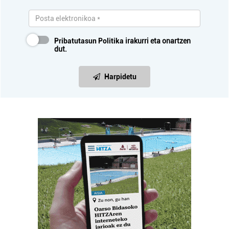
Pribatutasun Politika
irakurri eta onartzen
dut.
Harpidetu