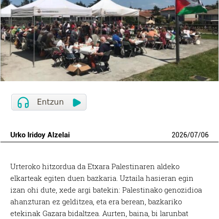
Urko Iridoy Alzelai
2026
/
07
/
06
Urteroko hitzordua da Etxara Palestinaren aldeko
elkarteak egiten duen bazkaria. Uztaila hasieran egin
izan ohi dute, xede argi batekin: Palestinako genozidioa
ahanzturan ez gelditzea, eta era berean, bazkariko
etekinak Gazara bidaltzea. Aurten, baina, bi larunbat