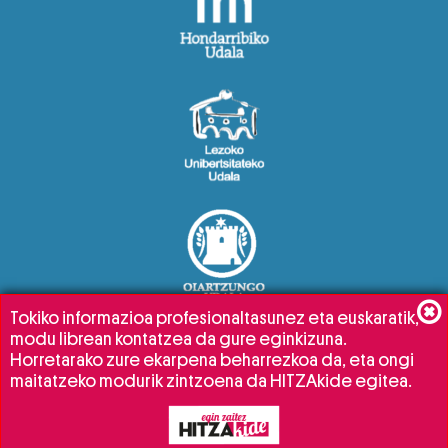
Tokiko informazioa profesionaltasunez eta euskaratik,
modu librean kontatzea da gure eginkizuna.
Horretarako zure ekarpena beharrezkoa da, eta ongi
maitatzeko modurik zintzoena da HITZAkide egitea.