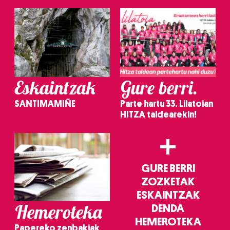
Eskaintzak
Gure berri.
SANTIMAMIÑE
Parte hartu 33. Lilatoian
HITZA taldearekin!
+
GURE BERRI
ZOZKETAK
ESKAINTZAK
Hemeroteka
DENDA
HEMEROTEKA
Papereko zenbakiak