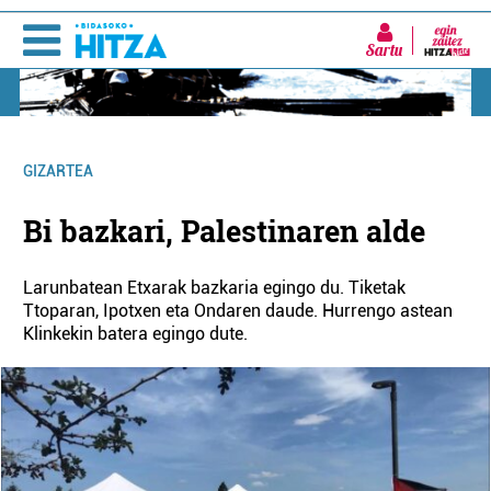
Sartu
GIZARTEA
Bi bazkari, Palestinaren alde
Larunbatean Etxarak bazkaria egingo du. Tiketak
Ttoparan, Ipotxen eta Ondaren daude. Hurrengo astean
Klinkekin batera egingo dute.