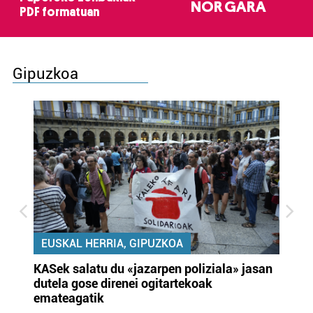
NOR GARA
PDF formatuan
Gipuzkoa
EUSKAL HERRIA, GIPUZKOA
KASek salatu du «jazarpen poliziala» jasan
Pa
dutela gose direnei ogitartekoak
da
emateagatik
«s