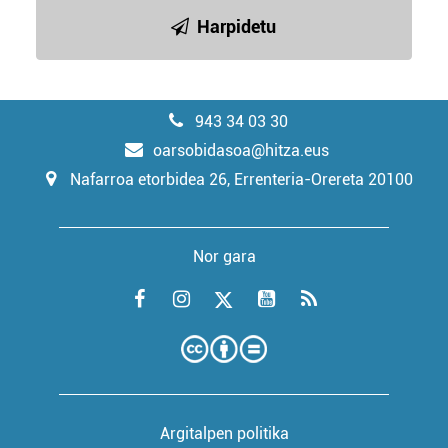
Harpidetu
943 34 03 30
oarsobidasoa@hitza.eus
Nafarroa etorbidea 26, Errenteria-Orereta 20100
Nor gara
Argitalpen politika