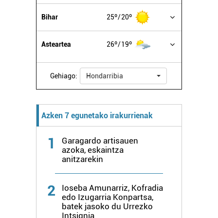
buruzko informazio gehiago eta ezarri zure lehentasunak
Bihar
25º
20º
datuen atalean. Edozein unetan alda edo ken dezakezu
zure baimena Cookieen adierazpenean.
Asteartea
26º
19º
Webgune honek cookie propioak eta hirugarrenen cookie-
fitxategiak erabiltzen ditu. Zure esperientzia eta
Gehiago:
Hondarribia
zerbitzuak hobetzeko asmoz, cookie teknologiaz
baliatzen gara. Ohar hau onartuz gero, teknologia hori
erabiltzeko baimen esplizitua ematen diguzu.
Gehiago
irakurri
Azken 7 egunetako irakurrienak
1
Garagardo artisauen
azoka, eskaintza
anitzarekin
2
Ioseba Amunarriz, Kofradia
edo Izugarria Konpartsa,
batek jasoko du Urrezko
Intsignia