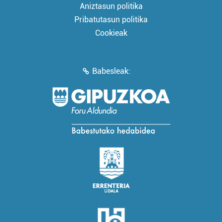
Aniztasun politika
Pribatutasun politika
Cookieak
Babesleak: