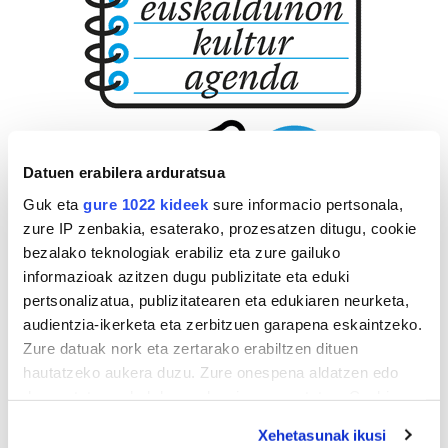
Datuen erabilera arduratsua
Guk eta
gure 1022 kideek
sure informacio pertsonala,
zure IP zenbakia, esaterako, prozesatzen ditugu, cookie
bezalako teknologiak erabiliz eta zure gailuko
informazioak azitzen dugu publizitate eta eduki
pertsonalizatua, publizitatearen eta edukiaren neurketa,
audientzia-ikerketa eta zerbitzuen garapena eskaintzeko.
Zure datuak nork eta zertarako erabiltzen dituen
hautatzeko aukera duzu. Zure onespena aldatzen edo
deuseztatzen ahal duzu edozein momentutan, Cookie
deklaraziotik edo Privacy triggerean klikatuz.
Xehetasunak ikusi