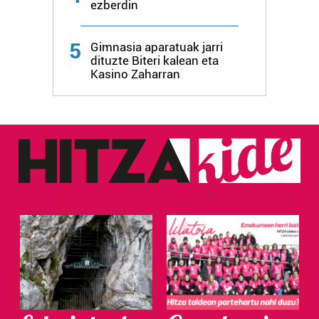
ezberdin
5
Gimnasia aparatuak jarri
dituzte Biteri kalean eta
Kasino Zaharran