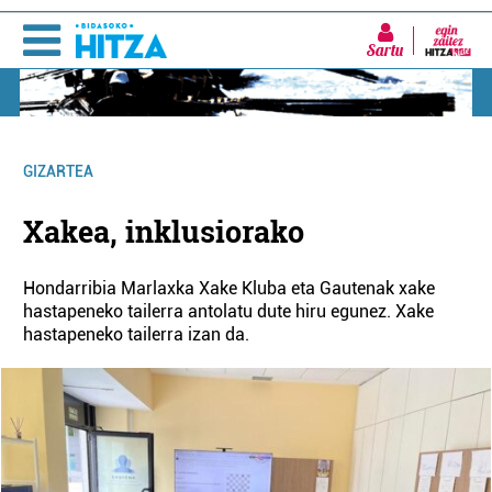
Sartu
GIZARTEA
Xakea, inklusiorako
Hondarribia Marlaxka Xake Kluba eta Gautenak xake
hastapeneko tailerra antolatu dute hiru egunez. Xake
hastapeneko tailerra izan da.