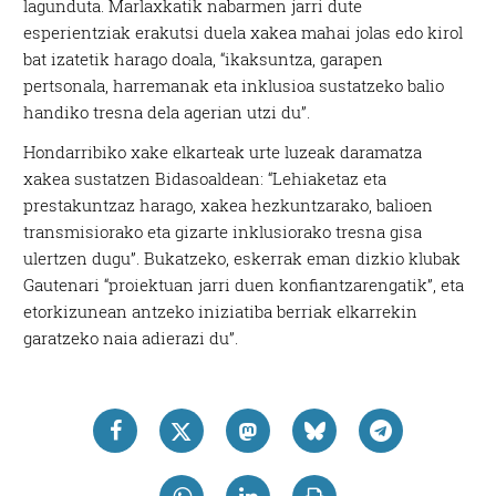
lagunduta. Marlaxkatik nabarmen jarri dute
esperientziak erakutsi duela xakea mahai jolas edo kirol
bat izatetik harago doala, “ikaksuntza, garapen
pertsonala, harremanak eta inklusioa sustatzeko balio
handiko tresna dela agerian utzi du”.
Hondarribiko xake elkarteak urte luzeak daramatza
xakea sustatzen Bidasoaldean: “Lehiaketaz eta
prestakuntzaz harago, xakea hezkuntzarako, balioen
transmisiorako eta gizarte inklusiorako tresna gisa
ulertzen dugu”. Bukatzeko, eskerrak eman dizkio klubak
Gautenari “proiektuan jarri duen konfiantzarengatik”, eta
etorkizunean antzeko iniziatiba berriak elkarrekin
garatzeko naia adierazi du”.