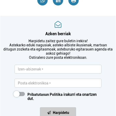
Azken berriak
Harpidetu zaitez gure buletin irekira!
Astekarko eduki nagusiak, asteko albiste ikusienak, martxan
ditugun zozketa eta egitasmoak, asteburuko egitarauen agenda eta
askoz gehiago!
Ostiralero zure posta elektronikoan.
Pribatutasun Politika
irakurri eta onartzen
dut.
Harpidetu