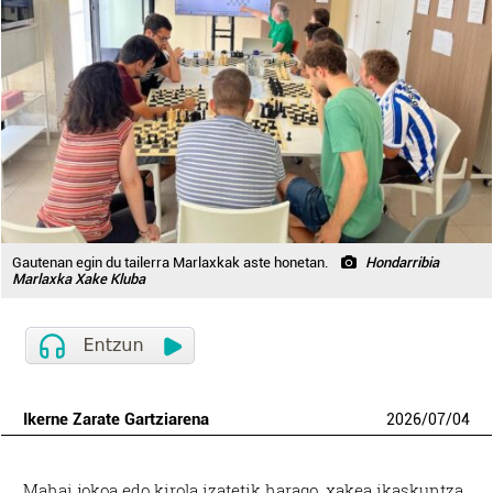
Gautenan egin du tailerra Marlaxkak aste honetan.
Hondarribia
Marlaxka Xake Kluba
Ikerne Zarate Gartziarena
2026
/
07
/
04
Mahai jokoa edo kirola izatetik harago, xakea ikaskuntza,