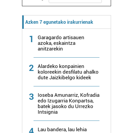
Azken 7 egunetako irakurrienak
1
Garagardo artisauen
azoka, eskaintza
anitzarekin
2
Alardeko konpainien
koloreekin desfilatu ahalko
dute Jaizkibelgo kideek
3
Ioseba Amunarriz, Kofradia
edo Izugarria Konpartsa,
batek jasoko du Urrezko
Intsignia
4
Lau bandera, lau lehia