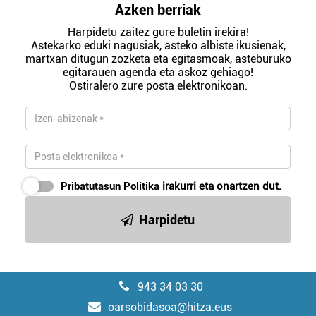
Azken berriak
Harpidetu zaitez gure buletin irekira!
Astekarko eduki nagusiak, asteko albiste ikusienak,
martxan ditugun zozketa eta egitasmoak, asteburuko
egitarauen agenda eta askoz gehiago!
Ostiralero zure posta elektronikoan.
Pribatutasun Politika
irakurri eta onartzen dut.
Harpidetu
943 34 03 30
oarsobidasoa@hitza.eus