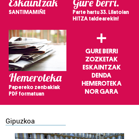
Eskaintzak
Gure berri.
SANTIMAMIÑE
Parte hartu 33. Lilatoian
HITZA taldearekin!
+
GURE BERRI
ZOZKETAK
ESKAINTZAK
Hemeroteka
DENDA
HEMEROTEKA
Papereko zenbakiak
NOR GARA
PDF formatuan
Gipuzkoa