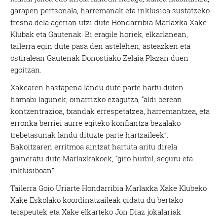
garapen pertsonala, harremanak eta inklusioa sustatzeko
tresna dela agerian utzi dute Hondarribia Marlaxka Xake
Klubak eta Gautenak. Bi eragile horiek, elkarlanean,
tailerra egin dute pasa den astelehen, asteazken eta
ostiralean Gautenak Donostiako Zelaia Plazan duen
egoitzan.
Xakearen hastapena landu dute parte hartu duten
hamabi lagunek, oinarrizko ezagutza, “aldi berean
kontzentrazioa, txandak errespetatzea, harremantzea, eta
erronka berriei aurre egiteko konfiantza bezalako
trebetasunak landu dituzte parte hartzaileek”.
Bakoitzaren erritmoa aintzat hartuta aritu direla
gaineratu dute Marlaxkakoek, “giro hurbil, seguru eta
inklusiboan”.
Tailerra Goio Uriarte Hondarribia Marlaxka Xake Klubeko
Xake Eskolako koordinatzaileak gidatu du bertako
terapeutek eta Xake elkarteko Jon Diaz jokalariak