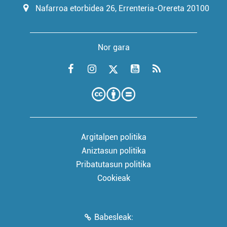
Nafarroa etorbidea 26, Errenteria-Orereta 20100
Nor gara
Argitalpen politika
Aniztasun politika
Pribatutasun politika
Cookieak
Babesleak: