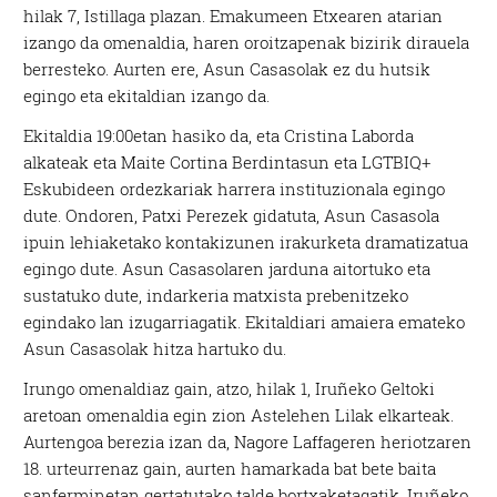
hilak 7, Istillaga plazan. Emakumeen Etxearen atarian
izango da omenaldia, haren oroitzapenak bizirik dirauela
berresteko. Aurten ere, Asun Casasolak ez du hutsik
egingo eta ekitaldian izango da.
Ekitaldia 19:00etan hasiko da, eta Cristina Laborda
alkateak eta Maite Cortina Berdintasun eta LGTBIQ+
Eskubideen ordezkariak harrera instituzionala egingo
dute. Ondoren, Patxi Perezek gidatuta, Asun Casasola
ipuin lehiaketako kontakizunen irakurketa dramatizatua
egingo dute. Asun Casasolaren jarduna aitortuko eta
sustatuko dute, indarkeria matxista prebenitzeko
egindako lan izugarriagatik. Ekitaldiari amaiera emateko
Asun Casasolak hitza hartuko du.
Irungo omenaldiaz gain, atzo, hilak 1, Iruñeko Geltoki
aretoan omenaldia egin zion Astelehen Lilak elkarteak.
Aurtengoa berezia izan da, Nagore Laffageren heriotzaren
18. urteurrenaz gain, aurten hamarkada bat bete baita
sanferminetan gertatutako talde bortxaketagatik. Iruñeko