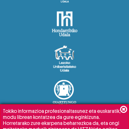
Tokiko informazioa profesionaltasunez eta euskaratik,
modu librean kontatzea da gure eginkizuna.
Horretarako zure ekarpena beharrezkoa da, eta ongi