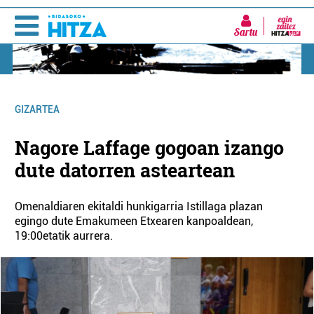
Sartu
GIZARTEA
Nagore Laffage gogoan izango
dute datorren asteartean
Omenaldiaren ekitaldi hunkigarria Istillaga plazan
egingo dute Emakumeen Etxearen kanpoaldean,
19:00etatik aurrera.