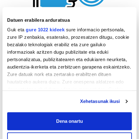
Datuen erabilera arduratsua
Guk eta
gure 1022 kideek
sure informacio pertsonala,
zure IP zenbakia, esaterako, prozesatzen ditugu, cookie
bezalako teknologiak erabiliz eta zure gailuko
informazioak azitzen dugu publizitate eta eduki
pertsonalizatua, publizitatearen eta edukiaren neurketa,
audientzia-ikerketa eta zerbitzuen garapena eskaintzeko.
Zure datuak nork eta zertarako erabiltzen dituen
hautatzeko aukera duzu. Zure onespena aldatzen edo
deuseztatzen ahal duzu edozein momentutan, Cookie
deklaraziotik edo Privacy triggerean klikatuz.
Xehetasunak ikusi
If you allow, we would also like to:
Collect information about your geographical
Dena onartu
location which can be accurate to within several
AGENDA
meters