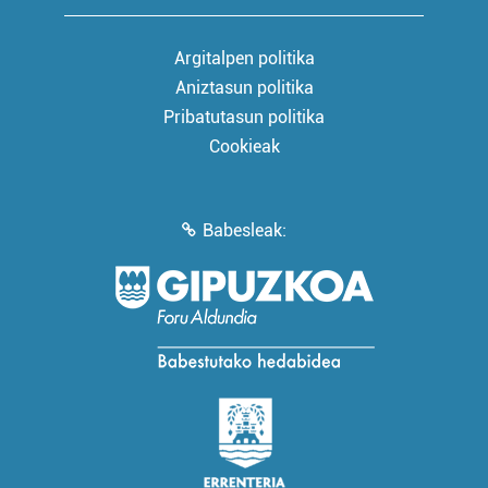
Argitalpen politika
Aniztasun politika
Pribatutasun politika
Cookieak
Babesleak: