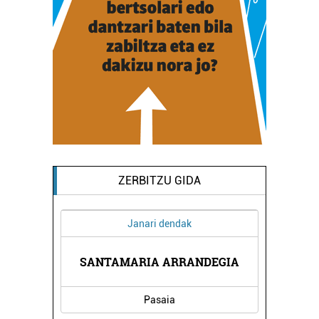
ZERBITZU GIDA
Janari dendak
NUAK
SANTAMARIA ARRANDEGIA
NEU
Pasaia