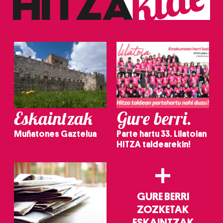
Eskaintzak
Gure berri.
Muñatones Gaztelua
Parte hartu 33. Lilatoian
HITZA taldearekin!
+
GURE BERRI
ZOZKETAK
ESKAINTZAK