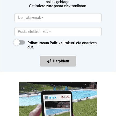
askoz gehiago!
Ostiralero zure posta elektronikoan.
Pribatutasun Politika
irakurri eta onartzen
dut.
Harpidetu