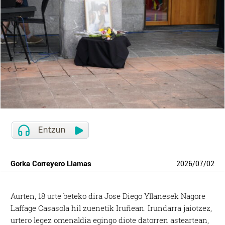
Gorka Correyero Llamas
2026
/
07
/
02
Aurten, 18 urte beteko dira Jose Diego Yllanesek Nagore
Laffage Casasola hil zuenetik Iruñean. Irundarra jaiotzez,
urtero legez omenaldia egingo diote datorren asteartean,