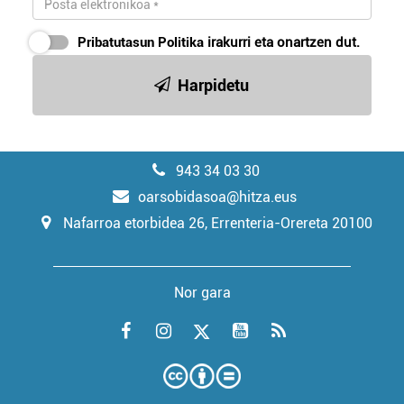
Pribatutasun Politika
irakurri eta onartzen dut.
Harpidetu
943 34 03 30
oarsobidasoa@hitza.eus
Nafarroa etorbidea 26, Errenteria-Orereta 20100
Nor gara