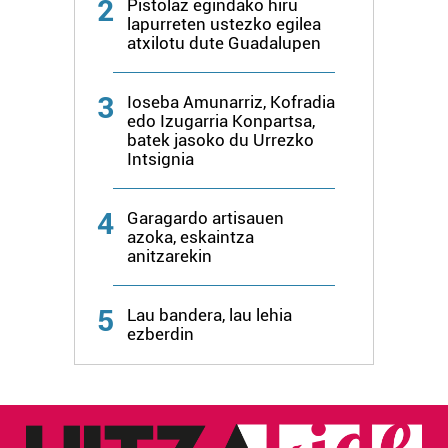
2
Pistolaz egindako hiru
lapurreten ustezko egilea
atxilotu dute Guadalupen
3
Ioseba Amunarriz, Kofradia
edo Izugarria Konpartsa,
batek jasoko du Urrezko
Intsignia
4
Garagardo artisauen
azoka, eskaintza
anitzarekin
5
Lau bandera, lau lehia
ezberdin