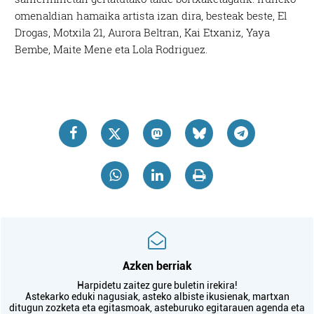
omenaldian hamaika artista izan dira, besteak beste, El
Drogas, Motxila 21, Aurora Beltran, Kai Etxaniz, Yaya
Bembe, Maite Mene eta Lola Rodriguez.
Azken berriak
Harpidetu zaitez gure buletin irekira!
Astekarko eduki nagusiak, asteko albiste ikusienak, martxan
ditugun zozketa eta egitasmoak, asteburuko egitarauen agenda eta