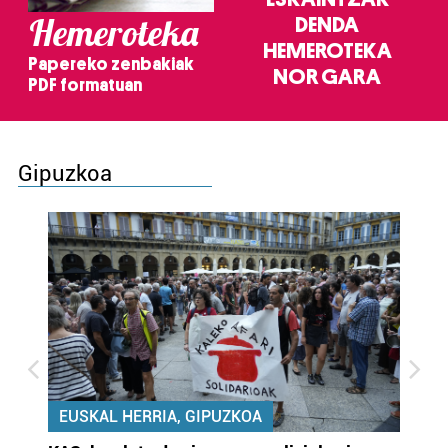
Hemeroteka
DENDA
HEMEROTEKA
Papereko zenbakiak
NOR GARA
PDF formatuan
Gipuzkoa
EUSKAL HERRIA, GIPUZKOA