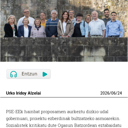
Urko Iridoy Alzelai
2026
/
06
/
24
PSE-EEk hainbat proposamen aurkeztu dizkio udal
gobernuari, proiektu ezberdinak bultzatzeko asmoarekin.
Sozialistek kritikatu dute Ogasun Batzordean eztabaidatu