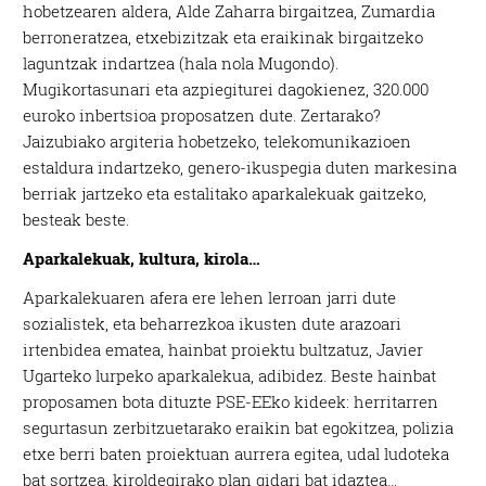
hobetzearen aldera, Alde Zaharra birgaitzea, Zumardia
berroneratzea, etxebizitzak eta eraikinak birgaitzeko
laguntzak indartzea (hala nola Mugondo).
Mugikortasunari eta azpiegiturei dagokienez, 320.000
euroko inbertsioa proposatzen dute. Zertarako?
Jaizubiako argiteria hobetzeko, telekomunikazioen
estaldura indartzeko, genero-ikuspegia duten markesina
berriak jartzeko eta estalitako aparkalekuak gaitzeko,
besteak beste.
Aparkalekuak, kultura, kirola…
Aparkalekuaren afera ere lehen lerroan jarri dute
sozialistek, eta beharrezkoa ikusten dute arazoari
irtenbidea ematea, hainbat proiektu bultzatuz, Javier
Ugarteko lurpeko aparkalekua, adibidez. Beste hainbat
proposamen bota dituzte PSE-EEko kideek: herritarren
segurtasun zerbitzuetarako eraikin bat egokitzea, polizia
etxe berri baten proiektuan aurrera egitea, udal ludoteka
bat sortzea, kiroldegirako plan gidari bat idaztea…