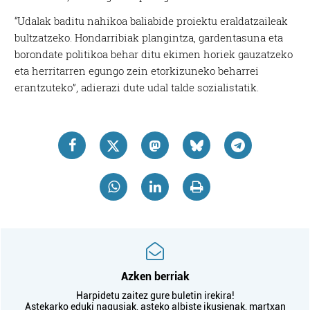
“Udalak baditu nahikoa baliabide proiektu eraldatzaileak
bultzatzeko. Hondarribiak plangintza, gardentasuna eta
borondate politikoa behar ditu ekimen horiek gauzatzeko
eta herritarren egungo zein etorkizuneko beharrei
erantzuteko”, adierazi dute udal talde sozialistatik.
Azken berriak
Harpidetu zaitez gure buletin irekira!
Astekarko eduki nagusiak, asteko albiste ikusienak, martxan