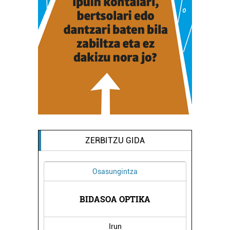
ZERBITZU GIDA
Osasungintza
Euskaltegiak
BIDASOA OPTIKA
OIARTZUNGO INTXIX
Irun
Oiartzun