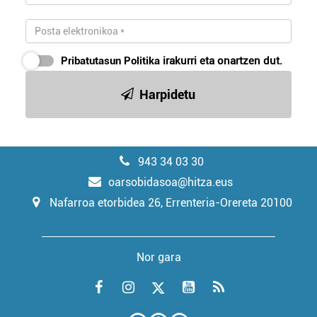
Pribatutasun Politika
irakurri eta onartzen dut.
Harpidetu
943 34 03 30
oarsobidasoa@hitza.eus
Nafarroa etorbidea 26, Errenteria-Orereta 20100
Nor gara