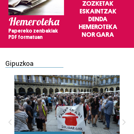
ZOZKETAK
ESKAINTZAK
Hemeroteka
DENDA
HEMEROTEKA
Papereko zenbakiak
NOR GARA
PDF formatuan
Gipuzkoa