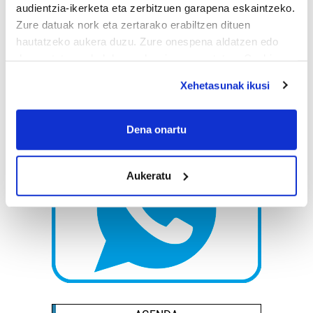
audientzia-ikerketa eta zerbitzuen garapena eskaintzeko.
Zure datuak nork eta zertarako erabiltzen dituen
hautatzeko aukera duzu. Zure onespena aldatzen edo
deuseztatzen ahal duzu edozein momentutan, Cookie
deklaraziotik edo Privacy triggerean klikatuz.
Xehetasunak ikusi
If you allow, we would also like to:
Collect information about your geographical
Dena onartu
location which can be accurate to within several
meters
Aukeratu
Identify your device by actively scanning it for
specific characteristics (fingerprinting)
Find out more about how your personal data is processed
and set your preferences in the
details section
.
Guk eta gure bazkideek zure datu pertsonalak
prozesatzen ditugu, zure IP zenbakia, besteak beste,
teknologia erabiliz, cookieak adibidez, iragarki eta eduki