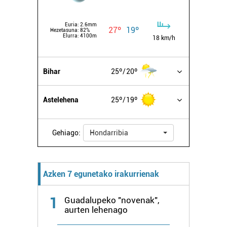
baliatzen gara. Ohar hau onartuz gero, teknologia hori
erabiltzeko baimen esplizitua ematen diguzu.
Gehiago
Euria:
2.6mm
27º
19º
irakurri
Hezetasuna:
82%
Elurra:
4100m
18 km/h
Bihar
25º
20º
Astelehena
25º
19º
Gehiago:
Hondarribia
Azken 7 egunetako irakurrienak
1
Guadalupeko "novenak",
aurten lehenago