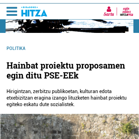
Sartu
POLITIKA
Hainbat proiektu proposamen
egin ditu PSE-EEk
Hirigintzan, zerbitzu publikoetan, kulturan edota
etxebizitzan eragina izango lituzketen hainbat proiektu
egiteko eskatu dute sozialistek.