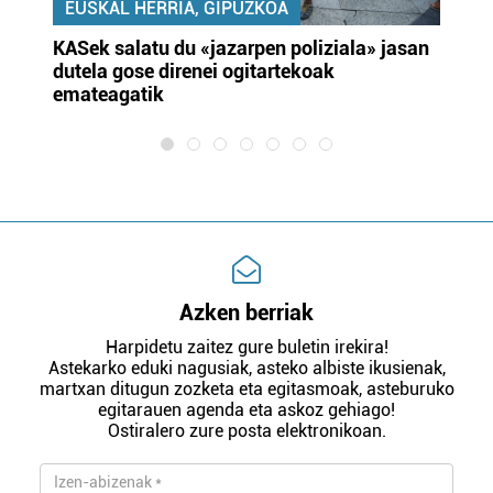
EUSKAL HERRIA, GIPUZKOA
KASek salatu du «jazarpen poliziala» jasan
Pa
dutela gose direnei ogitartekoak
da
emateagatik
«s
Azken berriak
Harpidetu zaitez gure buletin irekira!
Astekarko eduki nagusiak, asteko albiste ikusienak,
martxan ditugun zozketa eta egitasmoak, asteburuko
egitarauen agenda eta askoz gehiago!
Ostiralero zure posta elektronikoan.