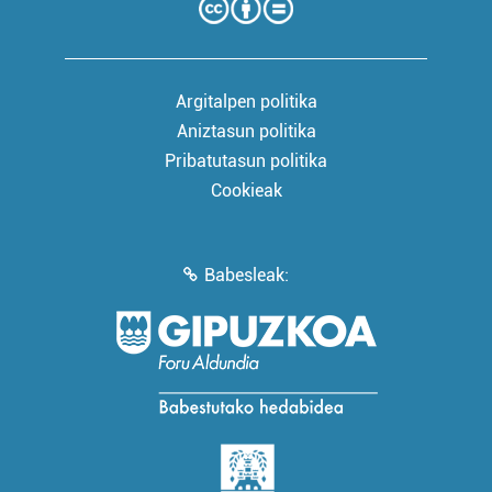
Argitalpen politika
Aniztasun politika
Pribatutasun politika
Cookieak
Babesleak: