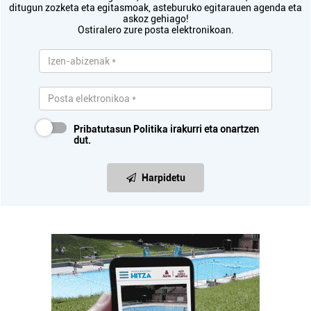
ditugun zozketa eta egitasmoak, asteburuko egitarauen agenda eta
askoz gehiago!
Ostiralero zure posta elektronikoan.
Pribatutasun Politika
irakurri eta onartzen
dut.
Harpidetu