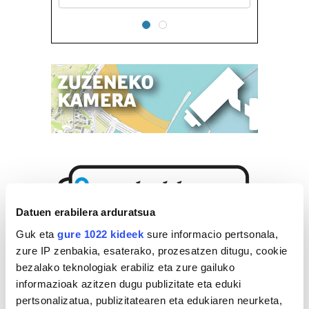
Datuen erabilera arduratsua
Guk eta
gure 1022 kideek
sure informacio pertsonala,
zure IP zenbakia, esaterako, prozesatzen ditugu, cookie
bezalako teknologiak erabiliz eta zure gailuko
informazioak azitzen dugu publizitate eta eduki
pertsonalizatua, publizitatearen eta edukiaren neurketa,