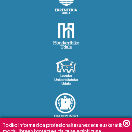
Tokiko informazioa profesionaltasunez eta euskaratik,
modu librean kontatzea da gure eginkizuna.