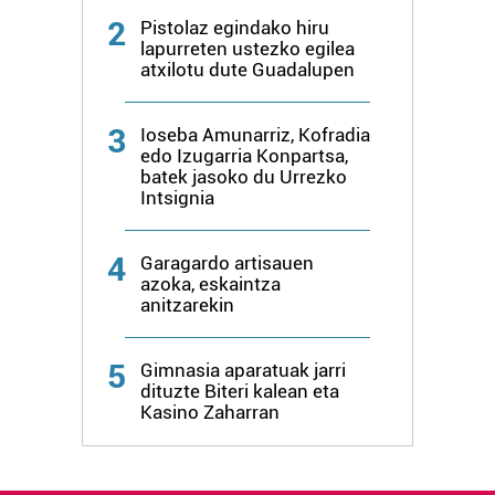
2
Pistolaz egindako hiru
lapurreten ustezko egilea
atxilotu dute Guadalupen
3
Ioseba Amunarriz, Kofradia
edo Izugarria Konpartsa,
batek jasoko du Urrezko
Intsignia
4
Garagardo artisauen
azoka, eskaintza
anitzarekin
5
Gimnasia aparatuak jarri
dituzte Biteri kalean eta
Kasino Zaharran