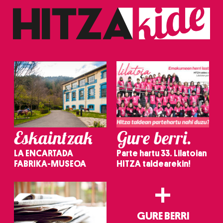
Eskaintzak
Gure berri.
LA ENCARTADA
Parte hartu 33. Lilatoian
FABRIKA-MUSEOA
HITZA taldearekin!
+
GURE BERRI