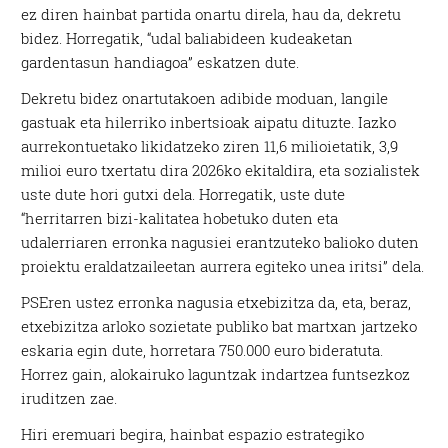
ez diren hainbat partida onartu direla, hau da, dekretu
bidez. Horregatik, “udal baliabideen kudeaketan
gardentasun handiagoa” eskatzen dute.
Dekretu bidez onartutakoen adibide moduan, langile
gastuak eta hilerriko inbertsioak aipatu dituzte. Iazko
aurrekontuetako likidatzeko ziren 11,6 milioietatik, 3,9
milioi euro txertatu dira 2026ko ekitaldira, eta sozialistek
uste dute hori gutxi dela. Horregatik, uste dute
“herritarren bizi-kalitatea hobetuko duten eta
udalerriaren erronka nagusiei erantzuteko balioko duten
proiektu eraldatzaileetan aurrera egiteko unea iritsi” dela.
PSEren ustez erronka nagusia etxebizitza da, eta, beraz,
etxebizitza arloko sozietate publiko bat martxan jartzeko
eskaria egin dute, horretara 750.000 euro bideratuta.
Horrez gain, alokairuko laguntzak indartzea funtsezkoz
iruditzen zae.
Hiri eremuari begira, hainbat espazio estrategiko