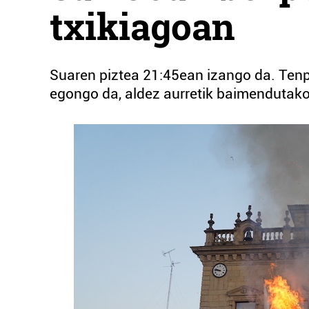
txikiagoan
Suaren piztea 21:45ean izango da. Tenpe
egongo da, aldez aurretik baimendutako