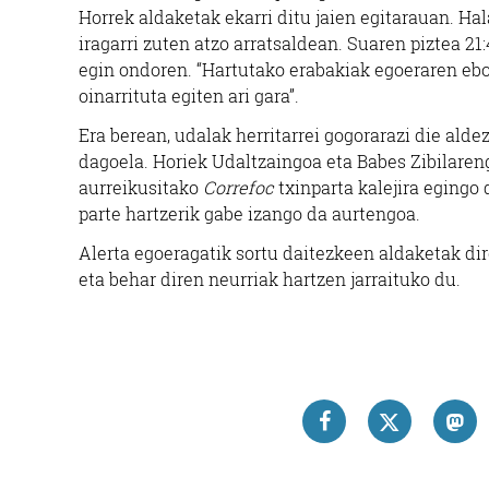
Horrek aldaketak ekarri ditu jaien egitarauan. H
iragarri zuten atzo arratsaldean. Suaren piztea 21
egin ondoren. “Hartutako erabakiak egoeraren eb
oinarrituta egiten ari gara”.
Era berean, udalak herritarrei gogorarazi die ald
dagoela. Horiek Udaltzaingoa eta Babes Zibilaren
aurreikusitako
Correfoc
txinparta kalejira egingo 
parte hartzerik gabe izango da aurtengoa.
Alerta egoeragatik sortu daitezkeen aldaketak dir
eta behar diren neurriak hartzen jarraituko du.