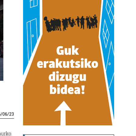
6
/
06
/
23
aurko.