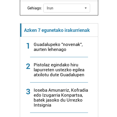
Gehiago:
Irun
Azken 7 egunetako irakurrienak
1
Guadalupeko "novenak",
aurten lehenago
2
Pistolaz egindako hiru
lapurreten ustezko egilea
atxilotu dute Guadalupen
3
Ioseba Amunarriz, Kofradia
edo Izugarria Konpartsa,
batek jasoko du Urrezko
Intsignia