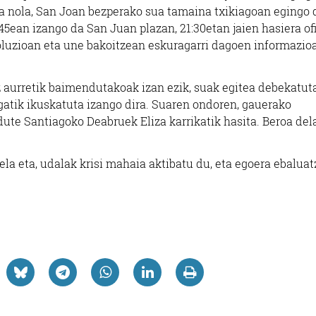
ala nola, San Joan bezperako sua tamaina txikiagoan egingo 
:45ean izango da San Juan plazan, 21:30etan jaien hasiera ofi
oluzioan eta une bakoitzean eskuragarri dagoen informazio
Barne diseinua
Musika eskolak
ez aurretik baimendutakoak izan ezik, suak egitea debekatut
AUNTXA TRIKITI
LA COQUINE
gatik ikuskatuta izango dira. Suaren ondoren, gauerako
ESKOLA
dute Santiagoko Deabruek Eliza karrikatik hasita. Beroa dela
Errenteria-Orereta
Irun
ela eta, udalak krisi mahaia aktibatu du, eta egoera ebalua