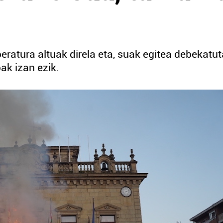
ratura altuak direla eta, suak egitea debekatut
ak izan ezik.