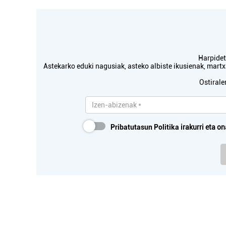
Harpidetu
Astekarko eduki nagusiak, asteko albiste ikusienak, mar
Ostirale
Pribatutasun Politika
irakurri eta on