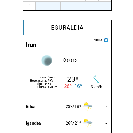
31
1
2
3
4
5
6
EGURALDIA
Iturria:
Irun
Oskarbi
23º
Euria:
0mm
Hezetasuna:
79%
Lainoak:
6%
26º
16º
6 km/h
Elurra:
4500m
Bihar
28º
18º
Igandea
26º
21º