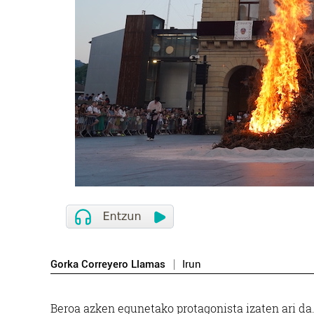
Gorka Correyero Llamas
Irun
Beroa azken egunetako protagonista izaten ari da. 