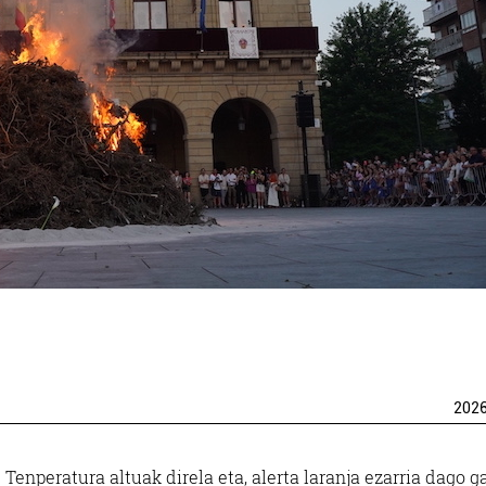
202
Tenperatura altuak direla eta, alerta laranja ezarria dago g