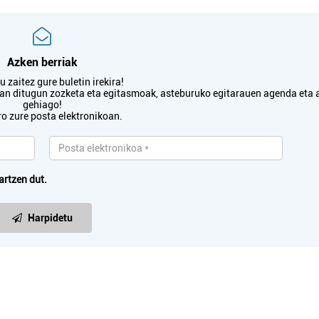
Azken berriak
 zaitez gure buletin irekira!
txan ditugun zozketa eta egitasmoak, asteburuko egitarauen agenda eta 
gehiago!
ro zure posta elektronikoan.
artzen dut.
Harpidetu