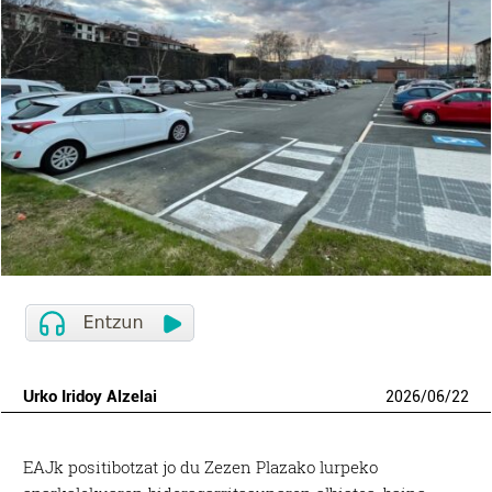
Urko Iridoy Alzelai
2026
/
06
/
22
EAJk positibotzat jo du Zezen Plazako lurpeko