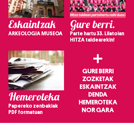
Eskaintzak
Gure berri.
ARKEOLOGIA MUSEOA
Parte hartu 33. Lilatoian
HITZA taldearekin!
+
GURE BERRI
ZOZKETAK
ESKAINTZAK
Hemeroteka
DENDA
HEMEROTEKA
Papereko zenbakiak
NOR GARA
PDF formatuan