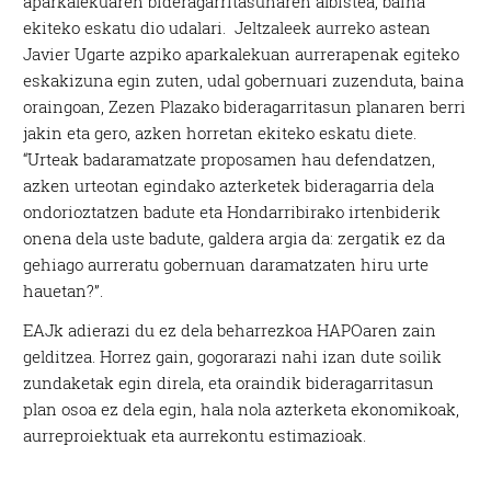
aparkalekuaren bideragarritasunaren albistea, baina
ekiteko eskatu dio udalari. Jeltzaleek aurreko astean
Javier Ugarte azpiko aparkalekuan aurrerapenak egiteko
eskakizuna egin zuten, udal gobernuari zuzenduta, baina
oraingoan, Zezen Plazako bideragarritasun planaren berri
jakin eta gero, azken horretan ekiteko eskatu diete.
“Urteak badaramatzate proposamen hau defendatzen,
azken urteotan egindako azterketek bideragarria dela
ondorioztatzen badute eta Hondarribirako irtenbiderik
onena dela uste badute, galdera argia da: zergatik ez da
gehiago aurreratu gobernuan daramatzaten hiru urte
hauetan?”.
EAJk adierazi du ez dela beharrezkoa HAPOaren zain
gelditzea. Horrez gain, gogorarazi nahi izan dute soilik
zundaketak egin direla, eta oraindik bideragarritasun
plan osoa ez dela egin, hala nola azterketa ekonomikoak,
aurreproiektuak eta aurrekontu estimazioak.