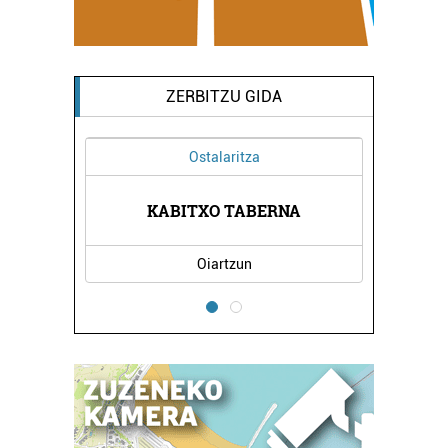
ZERBITZU GIDA
Ostalaritza
KABITXO TABERNA
Oiartzun