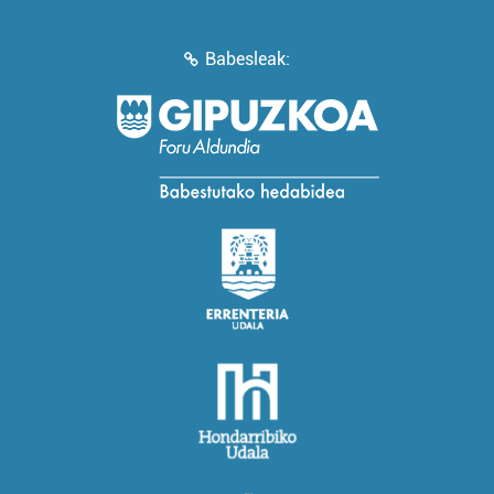
Babesleak: