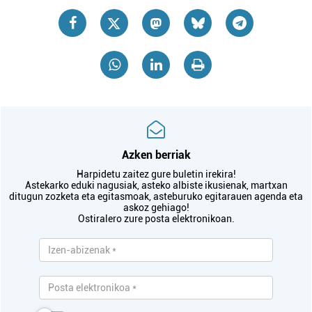
Azken berriak
Harpidetu zaitez gure buletin irekira!
Astekarko eduki nagusiak, asteko albiste ikusienak, martxan
ditugun zozketa eta egitasmoak, asteburuko egitarauen agenda eta
askoz gehiago!
Ostiralero zure posta elektronikoan.