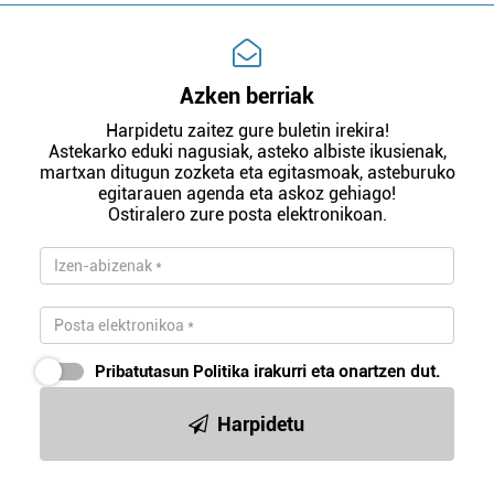
Azken berriak
Harpidetu zaitez gure buletin irekira!
Astekarko eduki nagusiak, asteko albiste ikusienak,
martxan ditugun zozketa eta egitasmoak, asteburuko
egitarauen agenda eta askoz gehiago!
Ostiralero zure posta elektronikoan.
Pribatutasun Politika
irakurri eta onartzen dut.
Harpidetu