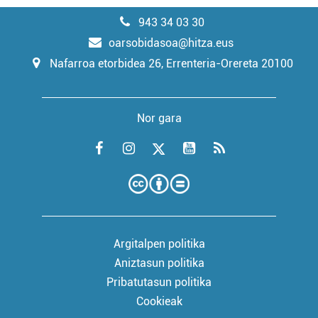
943 34 03 30
oarsobidasoa@hitza.eus
Nafarroa etorbidea 26, Errenteria-Orereta 20100
Nor gara
Argitalpen politika
Aniztasun politika
Pribatutasun politika
Cookieak