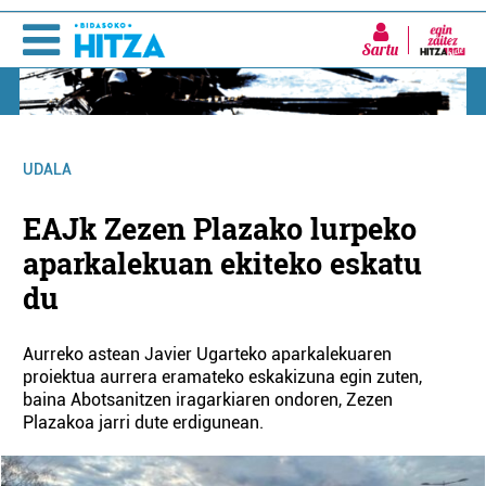
Sartu
UDALA
EAJk Zezen Plazako lurpeko
aparkalekuan ekiteko eskatu
du
Aurreko astean Javier Ugarteko aparkalekuaren
proiektua aurrera eramateko eskakizuna egin zuten,
baina Abotsanitzen iragarkiaren ondoren, Zezen
Plazakoa jarri dute erdigunean.