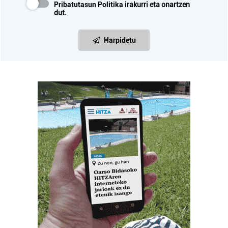
Pribatutasun Politika
irakurri eta onartzen
dut.
Harpidetu