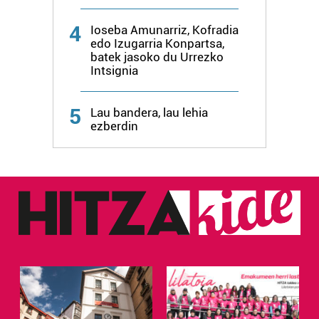
4
Ioseba Amunarriz, Kofradia
edo Izugarria Konpartsa,
batek jasoko du Urrezko
Intsignia
5
Lau bandera, lau lehia
ezberdin