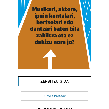
ZERBITZU GIDA
Kirol elkarteak