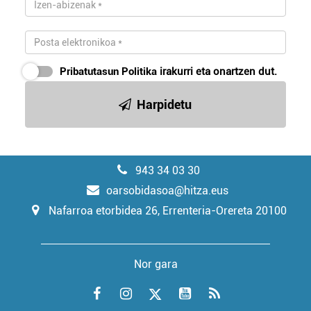
Pribatutasun Politika
irakurri eta onartzen dut.
Harpidetu
943 34 03 30
oarsobidasoa@hitza.eus
Nafarroa etorbidea 26, Errenteria-Orereta 20100
Nor gara