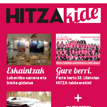
Eskaintzak
Gure berri.
Luberriko sarrera eta
Parte hartu 33. Lilatoian
bisita gidatua
HITZA taldearekin!
+