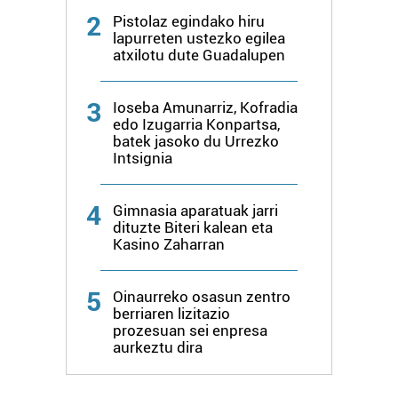
2
Pistolaz egindako hiru
lapurreten ustezko egilea
atxilotu dute Guadalupen
3
Ioseba Amunarriz, Kofradia
edo Izugarria Konpartsa,
batek jasoko du Urrezko
Intsignia
4
Gimnasia aparatuak jarri
dituzte Biteri kalean eta
Kasino Zaharran
5
Oinaurreko osasun zentro
berriaren lizitazio
prozesuan sei enpresa
aurkeztu dira