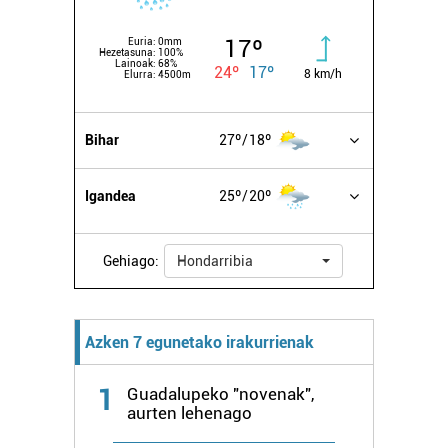
17º
Euria:
0mm
Hezetasuna:
100%
Lainoak:
68%
24º
17º
8 km/h
Elurra:
4500m
Bihar
27º
18º
Igandea
25º
20º
Gehiago:
Hondarribia
Azken 7 egunetako irakurrienak
1
Guadalupeko "novenak",
aurten lehenago