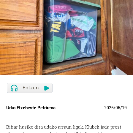
Urko Etxebeste Petrirena
2026
/
06
/
19
Bihar hasiko dira udako arraun ligak. Klubek jada prest