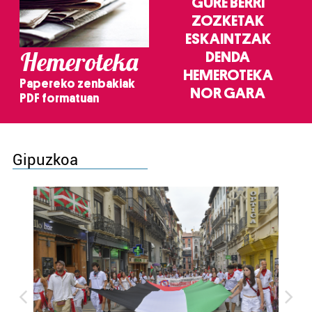
GURE BERRI
ZOZKETAK
ESKAINTZAK
Hemeroteka
DENDA
HEMEROTEKA
Papereko zenbakiak
NOR GARA
PDF formatuan
Gipuzkoa