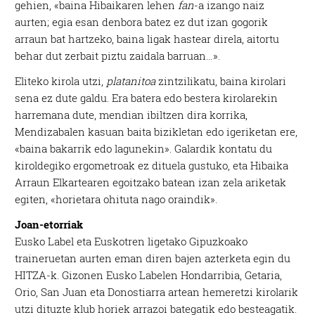
gehien, «baina Hibaikaren lehen
fan
-a izango naiz
aurten; egia esan denbora batez ez dut izan gogorik
arraun bat hartzeko, baina ligak hastear direla, aitortu
behar dut zerbait piztu zaidala barruan…».
Eliteko kirola utzi,
platanitoa
zintzilikatu, baina kirolari
sena ez dute galdu. Era batera edo bestera kirolarekin
harremana dute, mendian ibiltzen dira korrika,
Mendizabalen kasuan baita bizikletan edo igeriketan ere,
«baina bakarrik edo lagunekin». Galardik kontatu du
kiroldegiko ergometroak ez dituela gustuko, eta Hibaika
Arraun Elkartearen egoitzako batean izan zela ariketak
egiten, «horietara ohituta nago oraindik».
Joan-etorriak
Eusko Label eta Euskotren ligetako Gipuzkoako
traineruetan aurten eman diren bajen azterketa egin du
HITZA
-k. Gizonen Eusko Labelen Hondarribia, Getaria,
Orio, San Juan eta Donostiarra artean hemeretzi kirolarik
utzi dituzte klub horiek arrazoi bategatik edo besteagatik.