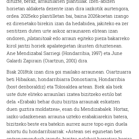
dituzte, beraz, arraunlarien plantillak. Izen-abizen
horietan aldaketa dezente izan dira iazkotik aurtengora,
ordea. 2025eko plantilletan bai, baina 2026koetan izango
ez direnetako birekin izan da hedabidea, jakiteko ea zer
sentitzen duten urte askoz arraunaren elitean izan
ondoren,
platanitoak
edo arraun egiteko pieza bakarreko
kirol jantzi horiek apalategietan ikusten dituztenean.
Ane Mendizabal Sarriegi (Hondarribia, 1997) eta June
Galardi Zapirain (Oiartzun, 2001) dira.
Biak 2018tik izan dira goi mailako arraunean. Oiartzuarra
beti Hibaikan; hondarribiarra Donostiarra, Hondarribia
(bost denboraldiz) eta Tolosaldea artean. Biek ala biek
uste dute eliteko arraunlari izatea bizitzeko estilo bat
dela. «Erabaki behar duzu bizitza arraunak eskatzen
duen guztira moldatzea», esan du Mendizabalek. Hortaz,
iazko udazkenean arrauna uzteko erabakiarekin batera,
bizitzeko beste era batekin aurrez aurre topo egin duela
aitortu du hondarribiarrak: «Astean sei egunetan beti
entrenamenduak izanda, bizitza nolabait horretara begira