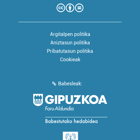
Argitalpen politika
Aniztasun politika
Pribatutasun politika
Cookieak
Babesleak: