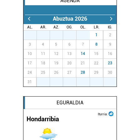
AGENDA
baliatzen gara. Ohar hau onartuz gero, teknologia hori
erabiltzeko baimen esplizitua ematen diguzu.
Gehiago
Abuztua 2026
irakurri
AL.
AR.
AZ.
OG.
OL.
LR.
IG.
27
28
29
30
31
1
2
3
4
5
6
7
8
9
10
11
12
13
14
15
16
17
18
19
20
21
22
23
24
25
26
27
28
29
30
31
1
2
3
4
5
6
EGURALDIA
Iturria:
Hondarribia