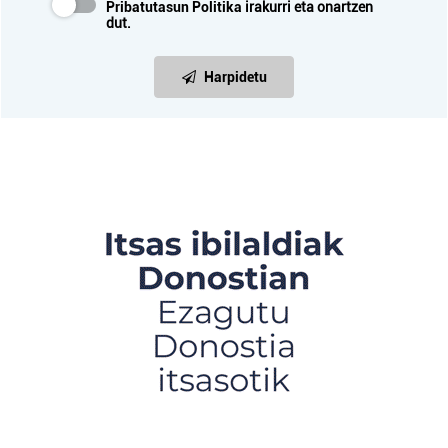
Pribatutasun Politika
irakurri eta onartzen
dut.
Harpidetu