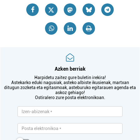
Azken berriak
Harpidetu zaitez gure buletin irekira!
Astekarko eduki nagusiak, asteko albiste ikusienak, martxan
ditugun zozketa eta egitasmoak, asteburuko egitarauen agenda eta
askoz gehiago!
Ostiralero zure posta elektronikoan.