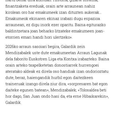
finantzaketa ereduak, orain arte arraunean nahiz
kirolean oro har emakumeek izan dituzten aukerak…
Emakumeok ekinaren ekinaz irabazi dugu espazioa
arraunean, ez digu inork ezer oparitu. Baina egiturazko
baldintzetara joan beharko litzateke emakumeen joan-
etorrien emari handi hori ulertzeko».
2026ko arraun sasoiari begira, Galardik zein
Mendizabalek uste dute emakumeetan Arraun Lagunak
dela faborito Euskotren Liga eta Kontxa irabazteko. Baina
orain arteko txapelketetan donostiarrek hurrengoei
ateratako aldeak ez direla oso handiak izan ondorioztatu
dute, beraz, haiengandik hurbil egon daitezkeen
traineruak izango direla ziur dira, «sorpresaren bat egon
daiteke egunen batean», Mendizabalek; «Tolosaldea beti
hor dago, San Juan ondo hasi da, eta erne Hibaikarekin»,
Galardik.