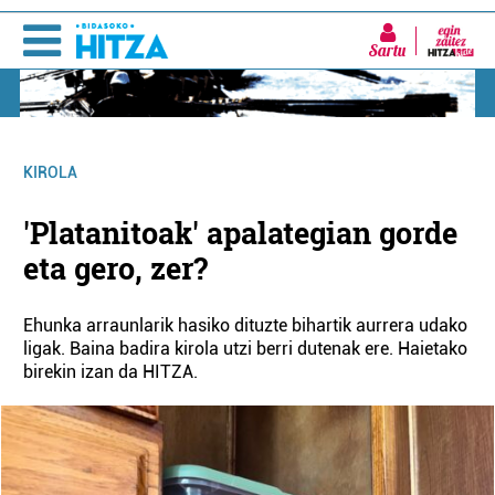
Sartu
KIROLA
'Platanitoak' apalategian gorde
eta gero, zer?
Ehunka arraunlarik hasiko dituzte bihartik aurrera udako
ligak. Baina badira kirola utzi berri dutenak ere. Haietako
birekin izan da HITZA.