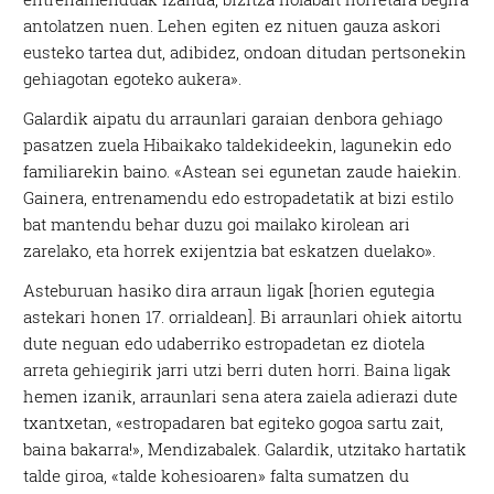
antolatzen nuen. Lehen egiten ez nituen gauza askori
eusteko tartea dut, adibidez, ondoan ditudan pertsonekin
gehiagotan egoteko aukera».
Galardik aipatu du arraunlari garaian denbora gehiago
pasatzen zuela Hibaikako taldekideekin, lagunekin edo
familiarekin baino. «Astean sei egunetan zaude haiekin.
Gainera, entrenamendu edo estropadetatik at bizi estilo
bat mantendu behar duzu goi mailako kirolean ari
zarelako, eta horrek exijentzia bat eskatzen duelako».
Asteburuan hasiko dira arraun ligak [horien egutegia
astekari honen 17. orrialdean]. Bi arraunlari ohiek aitortu
dute neguan edo udaberriko estropadetan ez diotela
arreta gehiegirik jarri utzi berri duten horri. Baina ligak
hemen izanik, arraunlari sena atera zaiela adierazi dute
txantxetan, «estropadaren bat egiteko gogoa sartu zait,
baina bakarra!», Mendizabalek. Galardik, utzitako hartatik
talde giroa, «talde kohesioaren» falta sumatzen du