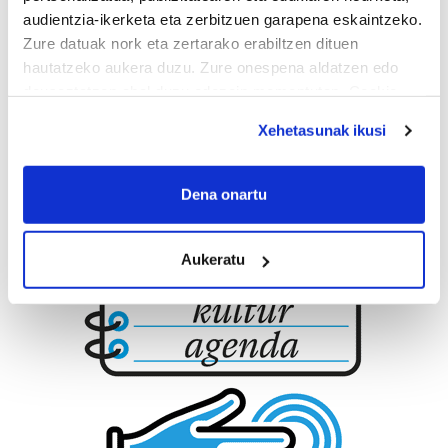
audientzia-ikerketa eta zerbitzuen garapena eskaintzeko.
Zure datuak nork eta zertarako erabiltzen dituen
hautatzeko aukera duzu. Zure onespena aldatzen edo
deuseztatzen ahal duzu edozein momentutan, Cookie
deklaraziotik edo Privacy triggerean klikatuz.
Xehetasunak ikusi
If you allow, we would also like to:
Collect information about your geographical
Dena onartu
location which can be accurate to within several
meters
Aukeratu
Identify your device by actively scanning it for
specific characteristics (fingerprinting)
Find out more about how your personal data is processed
and set your preferences in the
details section
.
Guk eta gure bazkideek zure datu pertsonalak
prozesatzen ditugu, zure IP zenbakia, besteak beste,
teknologia erabiliz, cookieak adibidez, iragarki eta eduki