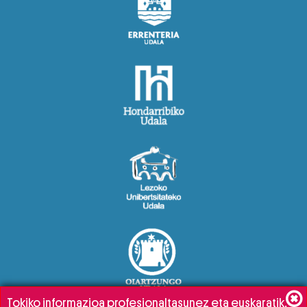
Tokiko informazioa profesionaltasunez eta euskaratik,