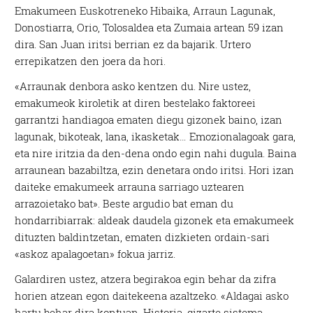
Emakumeen Euskotreneko Hibaika, Arraun Lagunak,
Donostiarra, Orio, Tolosaldea eta Zumaia artean 59 izan
dira. San Juan iritsi berrian ez da bajarik. Urtero
errepikatzen den joera da hori.
«Arraunak denbora asko kentzen du. Nire ustez,
emakumeok kiroletik at diren bestelako faktoreei
garrantzi handiagoa ematen diegu gizonek baino, izan
lagunak, bikoteak, lana, ikasketak… Emozionalagoak gara,
eta nire iritzia da den-dena ondo egin nahi dugula. Baina
arraunean bazabiltza, ezin denetara ondo iritsi. Hori izan
daiteke emakumeek arrauna sarriago uztearen
arrazoietako bat». Beste argudio bat eman du
hondarribiarrak: aldeak daudela gizonek eta emakumeek
dituzten baldintzetan, ematen dizkieten ordain-sari
«askoz apalagoetan» fokua jarriz.
Galardiren ustez, atzera begirakoa egin behar da zifra
horien atzean egon daitekeena azaltzeko. «Aldagai asko
hartu behar dira kontuan. Historia, gizarte sistema,