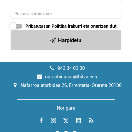
Pribatutasun Politika
irakurri eta onartzen dut.
Harpidetu
943 34 03 30
oarsobidasoa@hitza.eus
Nafarroa etorbidea 26, Errenteria-Orereta 20100
Nor gara