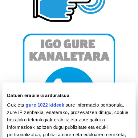
Datuen erabilera arduratsua
Guk eta
gure 1022 kideek
sure informacio pertsonala,
zure IP zenbakia, esaterako, prozesatzen ditugu, cookie
bezalako teknologiak erabiliz eta zure gailuko
informazioak azitzen dugu publizitate eta eduki
pertsonalizatua, publizitatearen eta edukiaren neurketa,