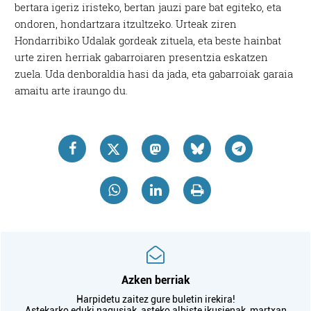
bertara igeriz iristeko, bertan jauzi pare bat egiteko, eta
ondoren, hondartzara itzultzeko. Urteak ziren
Hondarribiko Udalak gordeak zituela, eta beste hainbat
urte ziren herriak gabarroiaren presentzia eskatzen
zuela. Uda denboraldia hasi da jada, eta gabarroiak garaia
amaitu arte iraungo du.
Azken berriak
Harpidetu zaitez gure buletin irekira!
Astekarko eduki nagusiak, asteko albiste ikusienak, martxan