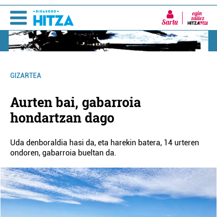
Sartu
GIZARTEA
Aurten bai, gabarroia
hondartzan dago
Uda denboraldia hasi da, eta harekin batera, 14 urteren
ondoren, gabarroia bueltan da.