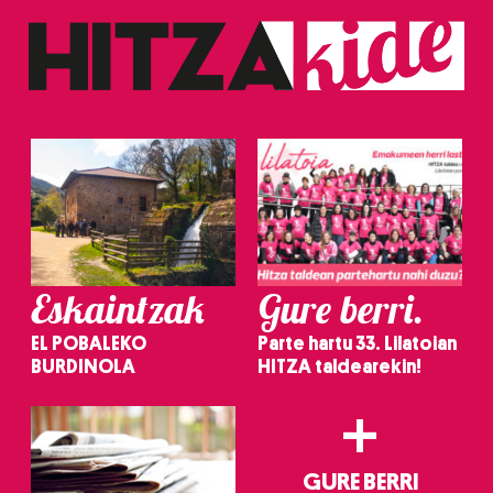
Eskaintzak
Gure berri.
EL POBALEKO
Parte hartu 33. Lilatoian
BURDINOLA
HITZA taldearekin!
+
GURE BERRI