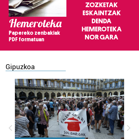
ZOZKETAK
ESKAINTZAK
Hemeroteka
DENDA
HEMEROTEKA
Papereko zenbakiak
NOR GARA
PDF formatuan
Gipuzkoa