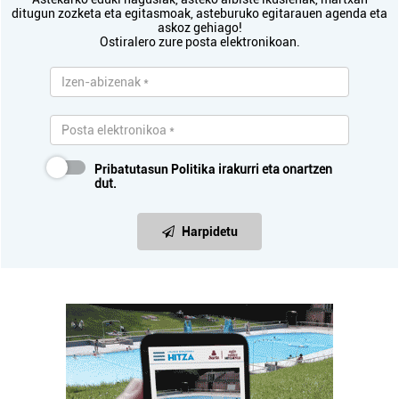
ditugun zozketa eta egitasmoak, asteburuko egitarauen agenda eta
askoz gehiago!
Ostiralero zure posta elektronikoan.
Pribatutasun Politika
irakurri eta onartzen
dut.
Harpidetu