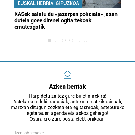
EUSKAL HERRIA, GIPUZKOA
KASek salatu du «jazarpen poliziala» jasan
Pa
dutela gose direnei ogitartekoak
da
emateagatik
«s
Azken berriak
Harpidetu zaitez gure buletin irekira!
Astekarko eduki nagusiak, asteko albiste ikusienak,
martxan ditugun zozketa eta egitasmoak, asteburuko
egitarauen agenda eta askoz gehiago!
Ostiralero zure posta elektronikoan.