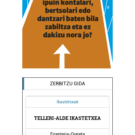
ZERBITZU GIDA
Ikastetxeak
TELLERI-ALDE IKASTETXEA
Errenteria-Orereta