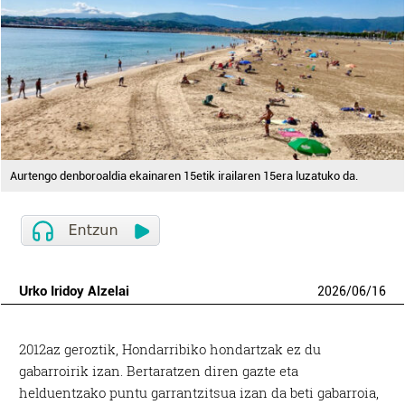
Aurtengo denboroaldia ekainaren 15etik irailaren 15era luzatuko da.
Urko Iridoy Alzelai
2026
/
06
/
16
2012az geroztik, Hondarribiko hondartzak ez du
gabarroirik izan. Bertaratzen diren gazte eta
helduentzako puntu garrantzitsua izan da beti gabarroia,