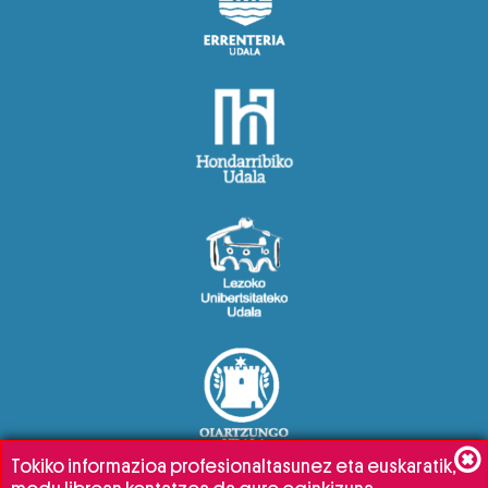
Tokiko informazioa profesionaltasunez eta euskaratik,