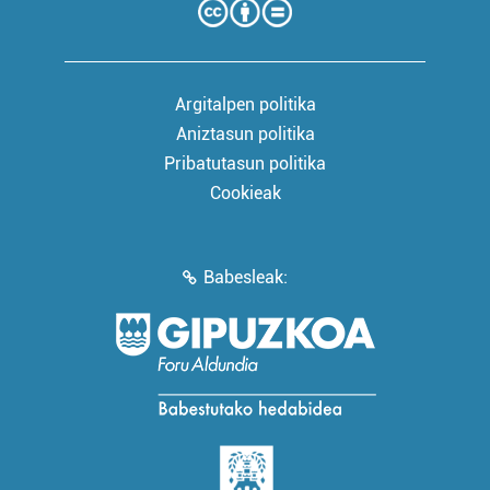
Argitalpen politika
Aniztasun politika
Pribatutasun politika
Cookieak
Babesleak: