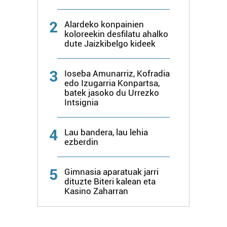
baliatzen gara. Ohar hau onartuz gero, teknologia hori
erabiltzeko baimen esplizitua ematen diguzu.
Gehiago
2
Alardeko konpainien
irakurri
koloreekin desfilatu ahalko
dute Jaizkibelgo kideek
3
Ioseba Amunarriz, Kofradia
edo Izugarria Konpartsa,
batek jasoko du Urrezko
Intsignia
4
Lau bandera, lau lehia
ezberdin
5
Gimnasia aparatuak jarri
dituzte Biteri kalean eta
Kasino Zaharran