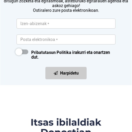
ditugun zozketa eta egitasmoak, asteburuko egitarauen agenda eta
askoz gehiago!
Ostiralero zure posta elektronikoan.
Pribatutasun Politika
irakurri eta onartzen
dut.
Harpidetu