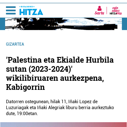
Sartu
GIZARTEA
'Palestina eta Ekialde Hurbila
sutan (2023-2024)'
wikilibiruaren aurkezpena,
Kabigorrin
Datorren ostegunean, hilak 11, Iñaki Lopez de
Luzuriagak eta Iñaki Alegriak liburu berria aurkeztuko
dute, 19:00etan.