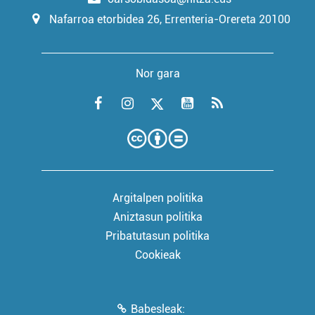
Nafarroa etorbidea 26, Errenteria-Orereta 20100
Nor gara
Argitalpen politika
Aniztasun politika
Pribatutasun politika
Cookieak
Babesleak: