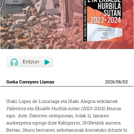
Gorka Correyero Llamas
2026
/
06
/
03
Iñaki Lopez de Luzuriaga eta Iñaki Alegria wikilariek
Palestina eta Ekialde Hurbila sutan (2023-2024) l
iburua
egin dute
.
Datorren ostegunean, hilak 11, lanaren
aurkezpena egingo dute Kabigorrin, 19:00etatik aurrera.
Bertan, liburu berriaren xehetasunak kontatuko dituzte bi