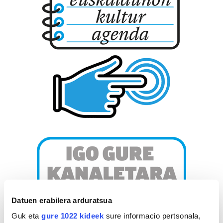
Datuen erabilera arduratsua
Guk eta
gure 1022 kideek
sure informacio pertsonala,