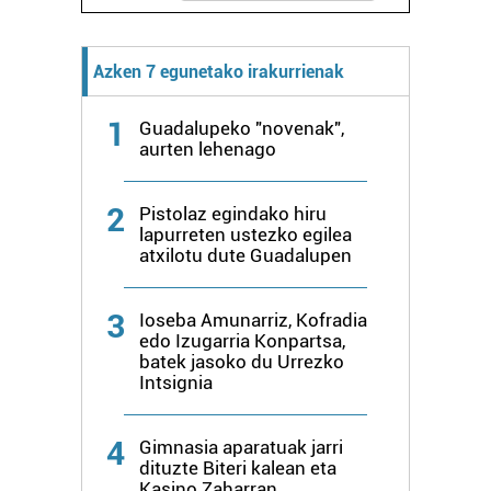
Webgune honek cookie propioak eta hirugarrenen cookie-
fitxategiak erabiltzen ditu. Zure esperientzia eta
Azken 7 egunetako irakurrienak
zerbitzuak hobetzeko asmoz, cookie teknologiaz
baliatzen gara. Ohar hau onartuz gero, teknologia hori
1
Guadalupeko "novenak",
erabiltzeko baimen esplizitua ematen diguzu.
Gehiago
aurten lehenago
irakurri
2
Pistolaz egindako hiru
lapurreten ustezko egilea
atxilotu dute Guadalupen
3
Ioseba Amunarriz, Kofradia
edo Izugarria Konpartsa,
batek jasoko du Urrezko
Intsignia
4
Gimnasia aparatuak jarri
dituzte Biteri kalean eta
Kasino Zaharran