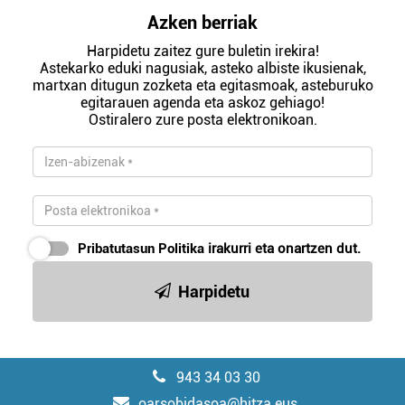
Azken berriak
Harpidetu zaitez gure buletin irekira!
Astekarko eduki nagusiak, asteko albiste ikusienak,
martxan ditugun zozketa eta egitasmoak, asteburuko
egitarauen agenda eta askoz gehiago!
Ostiralero zure posta elektronikoan.
Pribatutasun Politika
irakurri eta onartzen dut.
Harpidetu
943 34 03 30
oarsobidasoa@hitza.eus