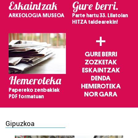
Eskaintzak
Gure berri.
ARKEOLOGIA MUSEOA
Parte hartu 33. Lilatoian
HITZA taldearekin!
+
GURE BERRI
ZOZKETAK
ESKAINTZAK
Hemeroteka
DENDA
HEMEROTEKA
Papereko zenbakiak
NOR GARA
PDF formatuan
Gipuzkoa