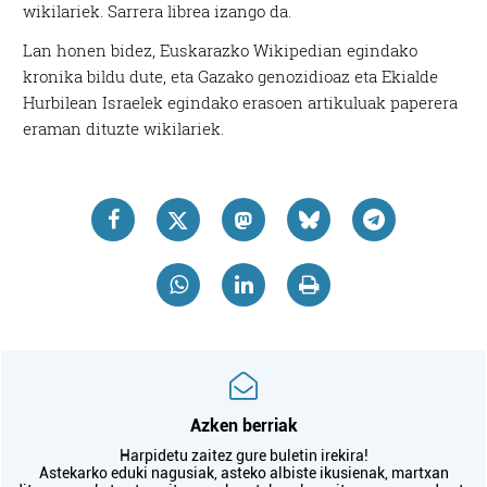
wikilariek. Sarrera librea izango da.
Lan honen bidez, Euskarazko Wikipedian egindako
kronika bildu dute, eta Gazako genozidioaz eta Ekialde
Hurbilean Israelek egindako erasoen artikuluak paperera
eraman dituzte wikilariek.
Azken berriak
Harpidetu zaitez gure buletin irekira!
Astekarko eduki nagusiak, asteko albiste ikusienak, martxan