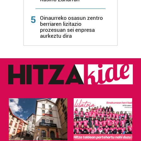
5
Oinaurreko osasun zentro
berriaren lizitazio
prozesuan sei enpresa
aurkeztu dira