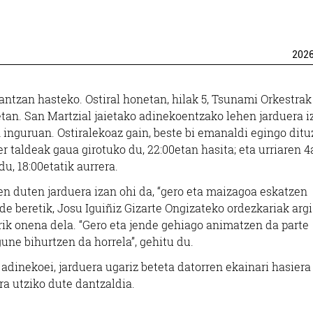
202
tzan hasteko. Ostiral honetan, hilak 5, Tsunami Orkestrak
etan. San Martzial jaietako adinekoentzako lehen jarduera 
n inguruan. Ostiralekoaz gain, beste bi emanaldi egingo ditu
taldeak gaua girotuko du, 22:00etan hasita; eta urriaren 4
u, 18:00etatik aurrera.
n duten jarduera izan ohi da, “gero eta maizagoa eskatzen
de beretik, Josu Iguiñiz Gizarte Ongizateko ordezkariak arg
arik onena dela. “Gero eta jende gehiago animatzen da parte
une bihurtzen da horrela”, gehitu du.
 adinekoei, jarduera ugariz beteta datorren ekainari hasiera
ra utziko dute dantzaldia.