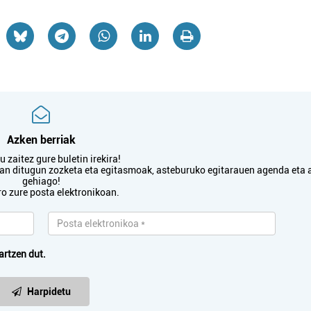
Azken berriak
 zaitez gure buletin irekira!
txan ditugun zozketa eta egitasmoak, asteburuko egitarauen agenda eta 
gehiago!
ro zure posta elektronikoan.
artzen dut.
Harpidetu