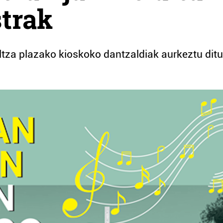
trak
tza plazako kioskoko dantzaldiak aurkeztu ditu