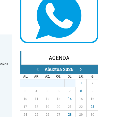
AGENDA
askoz
Abuztua 2026
AL.
AR.
AZ.
OG.
OL.
LR.
IG.
27
28
29
30
31
1
2
3
4
5
6
7
8
9
10
11
12
13
14
15
16
17
18
19
20
21
22
23
24
25
26
27
28
29
30