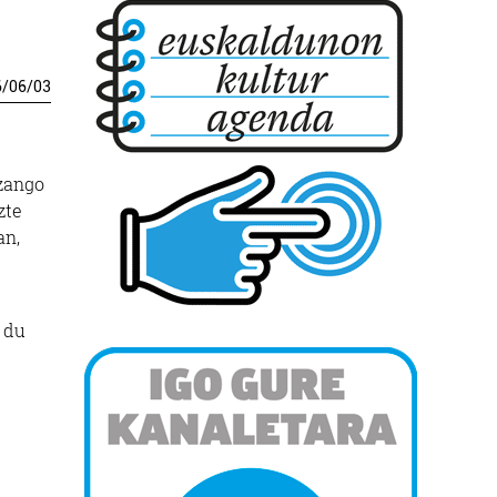
6
/
06
/
03
izango
zte
an,
i du