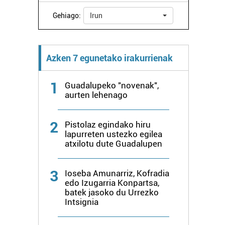
Gehiago:
Irun
Azken 7 egunetako irakurrienak
1
Guadalupeko "novenak",
aurten lehenago
2
Pistolaz egindako hiru
lapurreten ustezko egilea
atxilotu dute Guadalupen
3
Ioseba Amunarriz, Kofradia
edo Izugarria Konpartsa,
batek jasoko du Urrezko
Intsignia