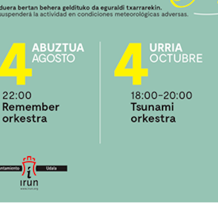
Iturgintza
Ostalaritza
TXIRIN IBAIOND
MENDIA ITURTXOKO
KANTINA
Oiartzun
Pasaia