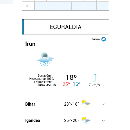
31
1
2
3
4
5
6
EGURALDIA
Iturria:
Irun
18º
Euria:
0mm
Hezetasuna:
100%
Lainoak:
69%
25º
16º
7 km/h
Elurra:
4500m
Bihar
28º
18º
Igandea
26º
20º