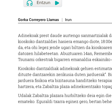
Gorka Correyero Llamas
Irun
Adinekoak prest daude aurtengo sanmartzialak dan
kioskoko dantzaldiei hasiera emango diote, 18:00
da, eta ohi legez jende ugari biltzen da kioskoare
datozen hilabeteetan. Abuztuaren 14an, Remember 
Tsunami orkestrak bigarren emanaldia eskainiko d
Kioskoko dantzaldiak adinekoak gehien estimatze
dituzte dantzarekin zerikusia duten jarduerak”. Bi
jarduera fisikoa eta bizitasuna handitzeko terapi
hartzera, eta Zabaltza plaza adinekoentzako topag
Udalak Zabaltza plazara hurbiltzeko deia egin die
emateko. Eguraldi txarra eginez gero, bertan behe