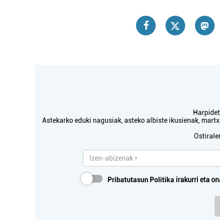
Harpidetu
Astekarko eduki nagusiak, asteko albiste ikusienak, mar
Ostirale
Pribatutasun Politika
irakurri eta on