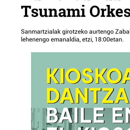
Tsunami Orkes
Sanmartzialak girotzeko aurtengo Zabal
lehenengo emanaldia, etzi, 18:00etan.