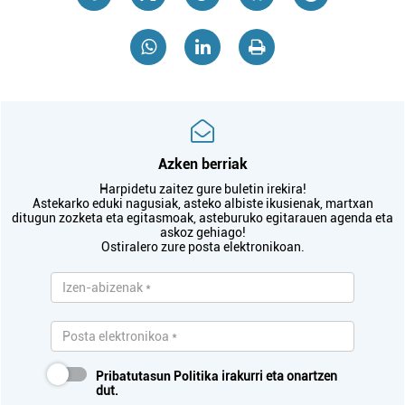
Azken berriak
Harpidetu zaitez gure buletin irekira!
Astekarko eduki nagusiak, asteko albiste ikusienak, martxan
ditugun zozketa eta egitasmoak, asteburuko egitarauen agenda eta
askoz gehiago!
Ostiralero zure posta elektronikoan.
Pribatutasun Politika
irakurri eta onartzen
dut.