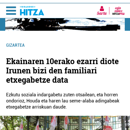
Sartu
GIZARTEA
Ekainaren 10erako ezarri diote
Irunen bizi den familiari
etxegabetze data
Ezkutu soziala indargabetu zuten otsailean, eta horren
ondorioz, Houda eta haren lau seme-alaba adingabeak
etxegabetze arriskuan daude.