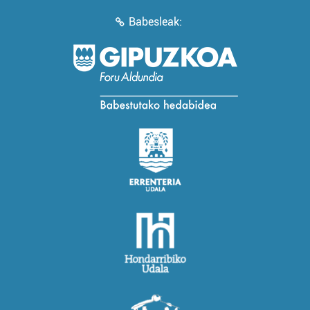
Babesleak: