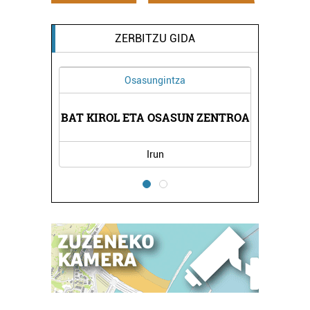
ZERBITZU GIDA
Osasungintza
LANBIDE
DEIKAG
BAT KIROL ETA OSASUN ZENTROA
Irun