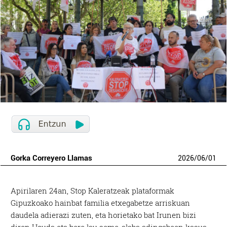
Gorka Correyero Llamas
2026
/
06
/
01
Apirilaren 24an, Stop Kaleratzeak plataformak
Gipuzkoako hainbat familia etxegabetze arriskuan
daudela adierazi zuten, eta horietako bat Irunen bizi
diren Houda eta bere lau seme-alaba adingabeen kasua