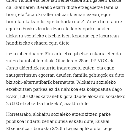
da. Ekainaren 10erako ezarri diote etxegabetze familia
honi, eta “bizitoki-alternatibarik eman ezean, egun
horretan kalean lo egin beharko dute”. Arazo honi aurre
egiteko Eusko Jaurlaritzari eta tentsiopeko udalei
alokairu sozialeko etxebizitzen kopurua epe laburrean
handitzeko eskaera egin diete.
Iazko abenduaren 31ra arte etxegabetze-eskaria etenda
zuten hainbat familiak. Otsailaren 28an, PP, VOX eta
Junts alderdiek neurria indargabetu zuten, eta egun,
zaurgarritasun egoeran dauden familia gehiagok ez dute
bizitoki-alternatibarik bermatuta. “Alokairu sozialeko
etxebizitzen parkea ez da nahikoa eta kolapsatuta dago.
EAEn, 100.000 eskatzailetik gora daude alokairu sozialeko
25.000 etxebizitza lortzeko”, azaldu dute.
Horretarako, alokairu sozialeko etxebizitzen parke
publikoa indartu behar dutela eskatu dute, Euskal
Etxebizitzari buruzko 3/2015 Legea aplikatuta. Lege