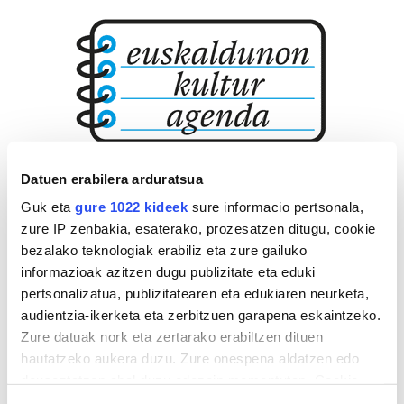
Datuen erabilera arduratsua
Guk eta
gure 1022 kideek
sure informacio pertsonala,
zure IP zenbakia, esaterako, prozesatzen ditugu, cookie
bezalako teknologiak erabiliz eta zure gailuko
informazioak azitzen dugu publizitate eta eduki
pertsonalizatua, publizitatearen eta edukiaren neurketa,
audientzia-ikerketa eta zerbitzuen garapena eskaintzeko.
Zure datuak nork eta zertarako erabiltzen dituen
hautatzeko aukera duzu. Zure onespena aldatzen edo
deuseztatzen ahal duzu edozein momentutan, Cookie
deklaraziotik edo Privacy triggerean klikatuz.