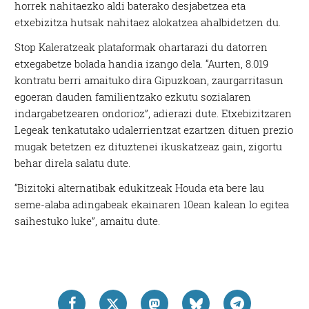
horrek nahitaezko aldi baterako desjabetzea eta
etxebizitza hutsak nahitaez alokatzea ahalbidetzen du.
Stop Kaleratzeak plataformak ohartarazi du datorren
etxegabetze bolada handia izango dela. “Aurten, 8.019
kontratu berri amaituko dira Gipuzkoan, zaurgarritasun
egoeran dauden familientzako ezkutu sozialaren
indargabetzearen ondorioz”, adierazi dute. Etxebizitzaren
Legeak tenkatutako udalerrientzat ezartzen dituen prezio
mugak betetzen ez dituztenei ikuskatzeaz gain, zigortu
behar direla salatu dute.
“Bizitoki alternatibak edukitzeak Houda eta bere lau
seme-alaba adingabeak ekainaren 10ean kalean lo egitea
saihestuko luke”, amaitu dute.