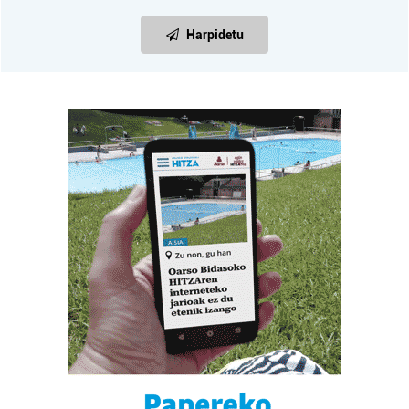
Harpidetu