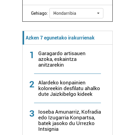
Gehiago:
Hondarribia
Azken 7 egunetako irakurrienak
1
Garagardo artisauen
azoka, eskaintza
anitzarekin
2
Alardeko konpainien
koloreekin desfilatu ahalko
dute Jaizkibelgo kideek
3
Ioseba Amunarriz, Kofradia
edo Izugarria Konpartsa,
batek jasoko du Urrezko
Intsignia