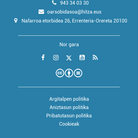
943 34 03 30
oarsobidasoa@hitza.eus
Nafarroa etorbidea 26, Errenteria-Orereta 20100
Nor gara
Argitalpen politika
Aniztasun politika
Pribatutasun politika
Cookieak