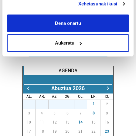
Xehetasunak ikusi
If you allow, we would also like to:
Collect information about your geographical
Dena onartu
location which can be accurate to within several
meters
Aukeratu
Identify your device by actively scanning it for
specific characteristics (fingerprinting)
Find out more about how your personal data is processed
and set your preferences in the
details section
.
AGENDA
Guk eta gure bazkideek zure datu pertsonalak
Abuztua 2026
prozesatzen ditugu, zure IP zenbakia, besteak beste,
teknologia erabiliz, cookieak adibidez, iragarki eta eduki
AL.
AR.
AZ.
OG.
OL.
LR.
IG.
pertsonalizatuak eskaintzeko, iragarkiak eta edukia
27
28
29
30
31
1
2
neurtzeko, jendeari buruzko informazioa biltzeko eta
3
4
5
6
7
8
9
produktuak garatzeko. Zure datuak nork eta zertarako
10
11
12
13
14
15
16
erabiltzen dituen hauta dezakezu.
17
18
19
20
21
22
23