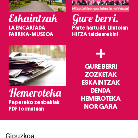
Eskaintzak
Gure berri.
LA ENCARTADA
Parte hartu 33. Lilatoian
FABRIKA-MUSEOA
HITZA taldearekin!
+
GURE BERRI
ZOZKETAK
ESKAINTZAK
Hemeroteka
DENDA
HEMEROTEKA
Papereko zenbakiak
NOR GARA
PDF formatuan
Gipuzkoa