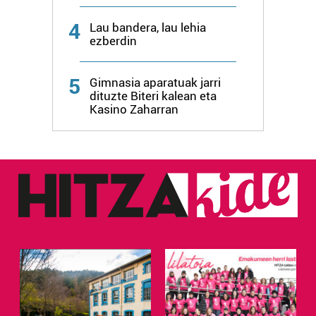
4
Lau bandera, lau lehia
ezberdin
5
Gimnasia aparatuak jarri
dituzte Biteri kalean eta
Kasino Zaharran