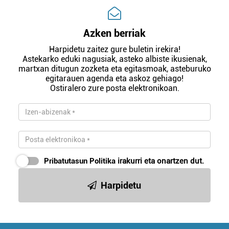
Azken berriak
Harpidetu zaitez gure buletin irekira!
Astekarko eduki nagusiak, asteko albiste ikusienak,
martxan ditugun zozketa eta egitasmoak, asteburuko
egitarauen agenda eta askoz gehiago!
Ostiralero zure posta elektronikoan.
Pribatutasun Politika
irakurri eta onartzen dut.
Harpidetu