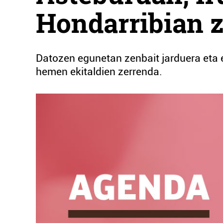
Hondarribian z
Datozen egunetan zenbait jarduera eta e
hemen ekitaldien zerrenda.