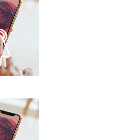
Lezo
E