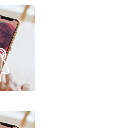
Ileapaindegiak
A
PANPOX ILEAPAINDEGIA
OND