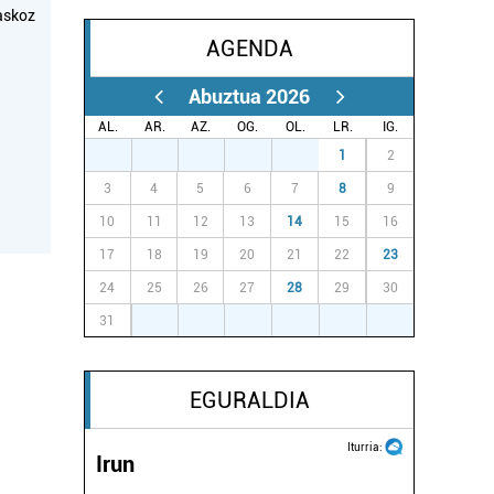
askoz
AGENDA
Abuztua 2026
AL.
AR.
AZ.
OG.
OL.
LR.
IG.
27
28
29
30
31
1
2
3
4
5
6
7
8
9
10
11
12
13
14
15
16
17
18
19
20
21
22
23
24
25
26
27
28
29
30
31
1
2
3
4
5
6
EGURALDIA
Iturria:
Irun