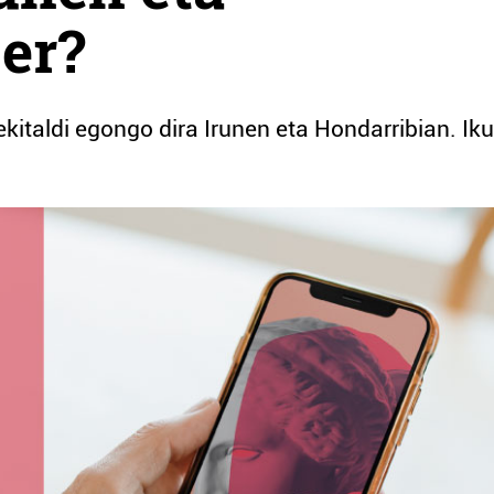
er?
kitaldi egongo dira Irunen eta Hondarribian. Iku