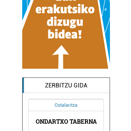
ZERBITZU GIDA
Ostalaritza
Ileapaindegiak
ARTXO TABERNA
PANPOX ILEAPAINDE