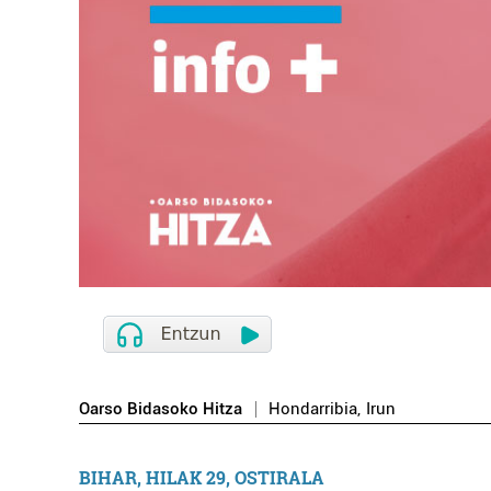
Oarso Bidasoko Hitza
Hondarribia
,
Irun
BIHAR, HILAK 29, OSTIRALA