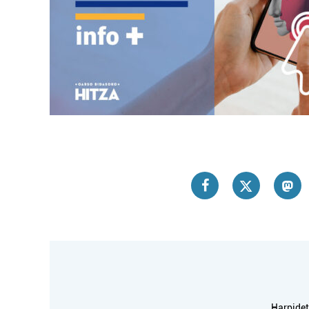
Harpidetu