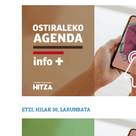
ETZI, HILAK 30, LARUNBATA
Ostalaritza
ONDARTXO TABERN