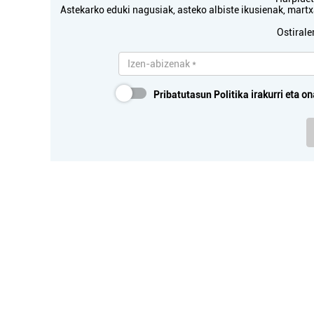
Astekarko eduki nagusiak, asteko albiste ikusienak, mar
Ostirale
Pribatutasun Politika
irakurri eta on