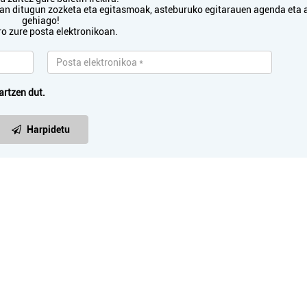
txan ditugun zozketa eta egitasmoak, asteburuko egitarauen agenda eta 
gehiago!
ro zure posta elektronikoan.
artzen dut.
Harpidetu