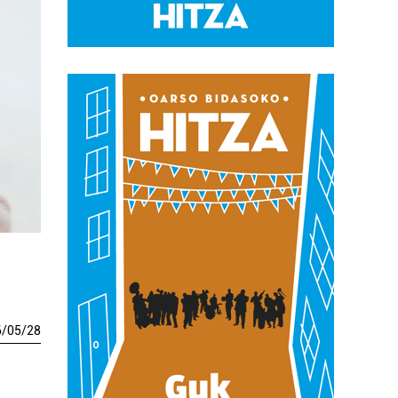
6
/
05
/
28