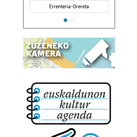
rrenteria-Orereta
Lezo