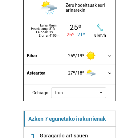
Zeru hodeitsuak euri
arinarekin
25º
Euria:
0mm
Hezetasuna:
81%
Lainoak:
3%
26º
21º
8 km/h
Elurra:
4100m
Bihar
26º
19º
Asteartea
27º
18º
Gehiago:
Irun
Azken 7 egunetako irakurrienak
1
Garagardo artisauen