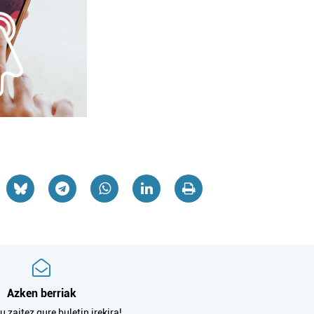
Azken berriak
 zaitez gure buletin irekira!