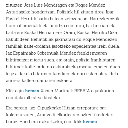
zituzten Jose Luis Mondragon eta Roque Mendez
Asturiagako hondartzan. Poliziak hil zituen tiroz, Ipar
Euskal Herritik barku batean zetozenean. Harrezkeroztik,
hainbat omenaldi eta aitortza egin dira, bai herrian eta
baita ere Euskal Herrian ere. Orain, Euskal Herriko Giza
Eskubideen Behatokiak jakinarazi du Roque Mendezen
familiak kalte-ordaina jasotzeko espedientea ireki duela.
Iaz Espainiako Gobernuak Mendez frankismoaren
biktimatzat aitortu zuen, eta orain, polizia frankistaren
biktimek kalte-ordaina eskuratzeko modua ematen duen
lege aldaketa biktimen familien ekinari esker atera dela
aurrera kalte-ordainaren eskaera.
Klik egin
hemen
Xabier Martinek BERRIA egunkarian
egindako albistea ikusteko.
Era berean, iaz, Gipuzkoako Hitzan erreportaje bat
kaleratu zuten, Aranzadi elkartearen azken ikerketari
buruz. Hori bera irakurtzeko, egin klik
hemen
.