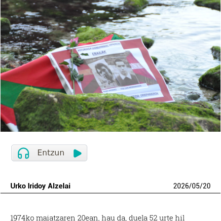
Urko Iridoy Alzelai
2026
/
05
/
20
1974ko maiatzaren 20ean, hau da, duela 52 urte hil