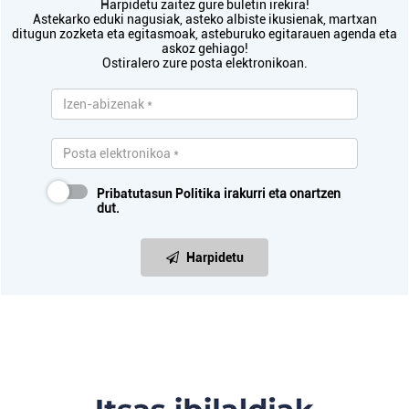
Harpidetu zaitez gure buletin irekira!
Astekarko eduki nagusiak, asteko albiste ikusienak, martxan
ditugun zozketa eta egitasmoak, asteburuko egitarauen agenda eta
askoz gehiago!
Ostiralero zure posta elektronikoan.
Pribatutasun Politika
irakurri eta onartzen
dut.
Harpidetu