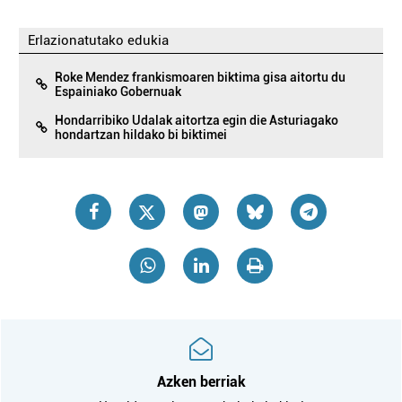
Erlazionatutako edukia
Roke Mendez frankismoaren biktima gisa aitortu du
Espainiako Gobernuak
Hondarribiko Udalak aitortza egin die Asturiagako
hondartzan hildako bi biktimei
Azken berriak