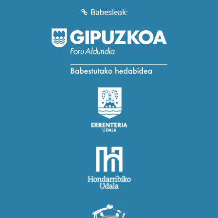
Babesleak: