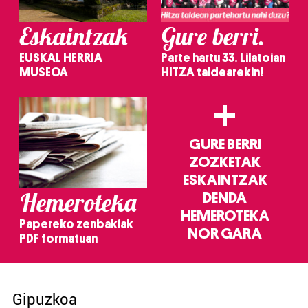
Eskaintzak
Gure berri.
EUSKAL HERRIA
Parte hartu 33. Lilatoian
MUSEOA
HITZA taldearekin!
+
GURE BERRI
ZOZKETAK
ESKAINTZAK
Hemeroteka
DENDA
HEMEROTEKA
Papereko zenbakiak
NOR GARA
PDF formatuan
Gipuzkoa