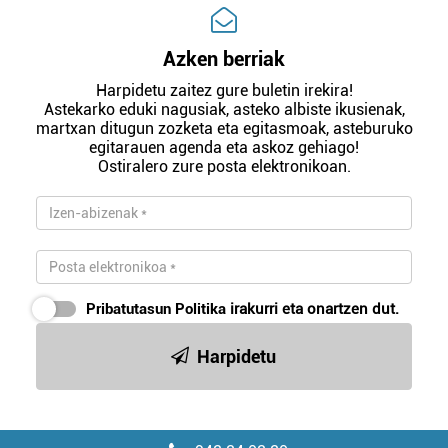
Azken berriak
Harpidetu zaitez gure buletin irekira!
Astekarko eduki nagusiak, asteko albiste ikusienak,
martxan ditugun zozketa eta egitasmoak, asteburuko
egitarauen agenda eta askoz gehiago!
Ostiralero zure posta elektronikoan.
Pribatutasun Politika
irakurri eta onartzen dut.
Harpidetu