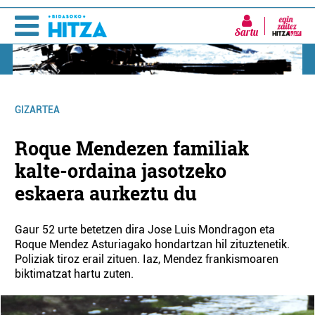
Sartu
GIZARTEA
Roque Mendezen familiak
kalte-ordaina jasotzeko
eskaera aurkeztu du
Gaur 52 urte betetzen dira Jose Luis Mondragon eta
Roque Mendez Asturiagako hondartzan hil zituztenetik.
Poliziak tiroz erail zituen. Iaz, Mendez frankismoaren
biktimatzat hartu zuten.