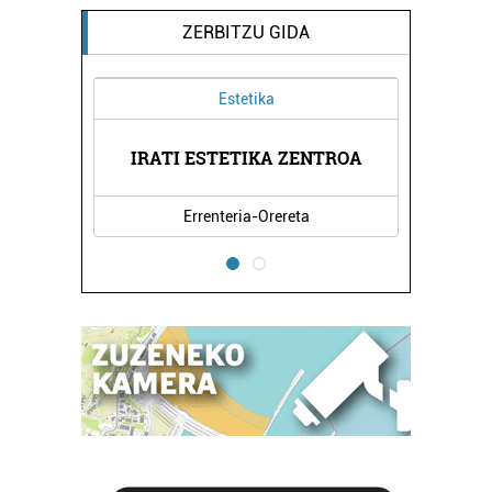
ZERBITZU GIDA
Estetika
 AEK
IRATI ESTETIKA ZENTROA
OIA
Errenteria-Orereta