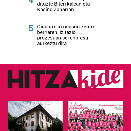
dituzte Biteri kalean eta
Kasino Zaharran
5
Oinaurreko osasun zentro
berriaren lizitazio
prozesuan sei enpresa
aurkeztu dira