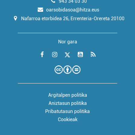
943 34 03 30
oarsobidasoa@hitza.eus
Nafarroa etorbidea 26, Errenteria-Orereta 20100
Nor gara
Argitalpen politika
Aniztasun politika
Pribatutasun politika
Cookieak