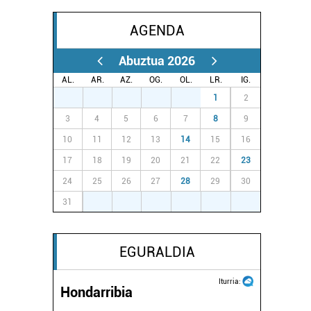
AGENDA
Abuztua 2026
AL.
AR.
AZ.
OG.
OL.
LR.
IG.
27
28
29
30
31
1
2
3
4
5
6
7
8
9
10
11
12
13
14
15
16
17
18
19
20
21
22
23
24
25
26
27
28
29
30
31
1
2
3
4
5
6
EGURALDIA
Iturria:
Hondarribia