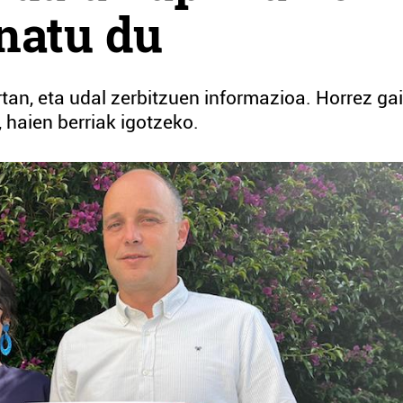
inatu du
tan, eta udal zerbitzuen informazioa. Horrez gai
, haien berriak igotzeko.