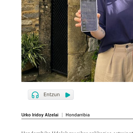
Urko Iridoy Alzelai
Hondarribia