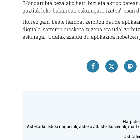
“Hondarribia bezalako herri bizi eta aktibo batea
guztiak leku bakarrean eskuragarri izatea”, esan
Horrez gain, beste hainbat zerbitzu daude aplikazi
digitala, sarreren erosketa zuzena eta udal zerbi
eskuragai. Udalak azaldu du aplikazioa hobetzen j
Harpidetu
Astekarko eduki nagusiak, asteko albiste ikusienak, mar
Ostirale