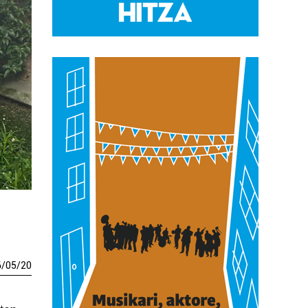
6
/
05
/
20