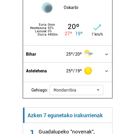
Oskarbi
20º
Euria:
0mm
Hezetasuna:
92%
Lainoak:
0%
27º
19º
7 km/h
Elurra:
4400m
Bihar
25º
20º
Astelehena
25º
19º
Gehiago:
Hondarribia
Azken 7 egunetako irakurrienak
1
Guadalupeko "novenak",