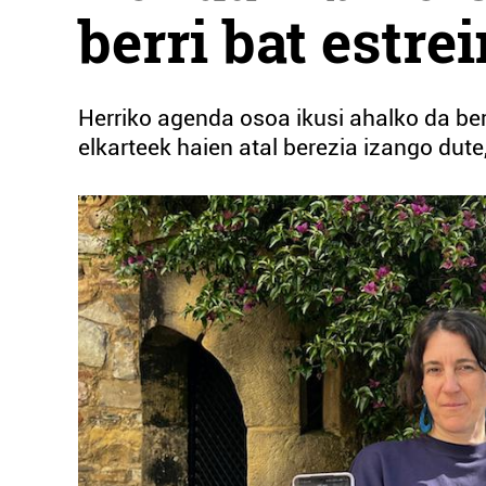
berri bat estre
Herriko agenda osoa ikusi ahalko da ber
elkarteek haien atal berezia izango dute