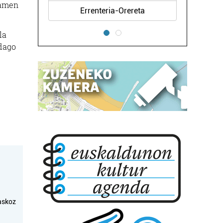
samen
Errenteria-Orereta
la
 dago
askoz