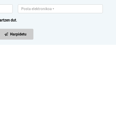
artzen dut.
Harpidetu