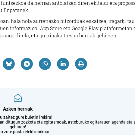
n, funtsezkoa da herrian antolatzen diren ekitaldi eta propo
Errenteria-Orereta
Errenteria-Orereta
 du Enparanek.
oan, hala nola aurretiazko hitzorduak eskatzea, iragarki tau
tzuen informazioa. App Store eta Google Play plataformetan
oango direla, eta gutxinaka tresna berriak gehitzen.
Azken berriak
 zaitez gure buletin irekira!
txan ditugun zozketa eta egitasmoak, asteburuko egitarauen agenda eta 
gehiago!
ro zure posta elektronikoan.