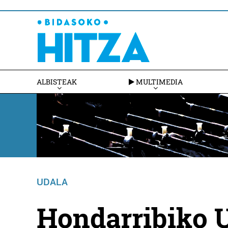
ALBISTEAK
MULTIMEDIA
UDALA
Hondarribiko U