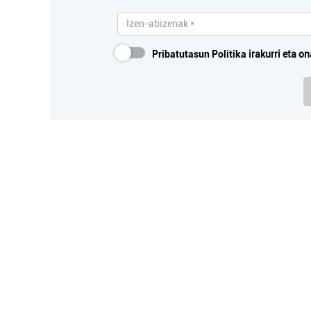
Pribatutasun Politika
irakurri eta on