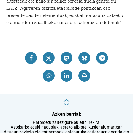
aitortzeak ere balio sinboliko berezia duela gehitu du
EAJk. “Agirreren bizitza eta ibilbide politikoan oso
presente dauden elementuak, euskal nortasuna batzeko
eta mundura zabaltzeko gaitasuna adierazten dutenak”.
Azken berriak
Harpidetu zaitez gure buletin irekira!
Astekarko eduki nagusiak, asteko albiste ikusienak, martxan
ditugun zozketa eta egitasmoak, asteburuko egitarauen agenda eta