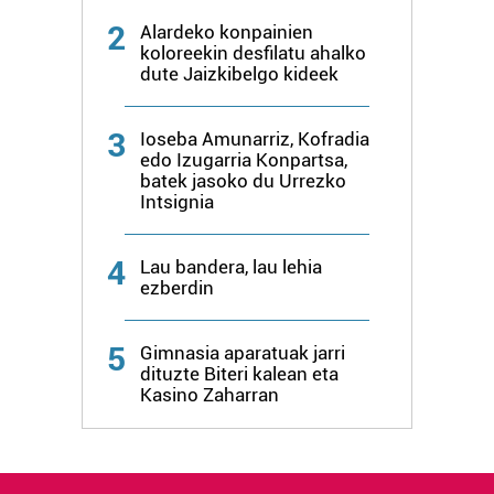
2
Alardeko konpainien
koloreekin desfilatu ahalko
dute Jaizkibelgo kideek
3
Ioseba Amunarriz, Kofradia
edo Izugarria Konpartsa,
batek jasoko du Urrezko
Intsignia
4
Lau bandera, lau lehia
ezberdin
5
Gimnasia aparatuak jarri
dituzte Biteri kalean eta
Kasino Zaharran