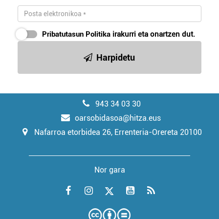
Pribatutasun Politika
irakurri eta onartzen dut.
Harpidetu
943 34 03 30
oarsobidasoa@hitza.eus
Nafarroa etorbidea 26, Errenteria-Orereta 20100
Nor gara