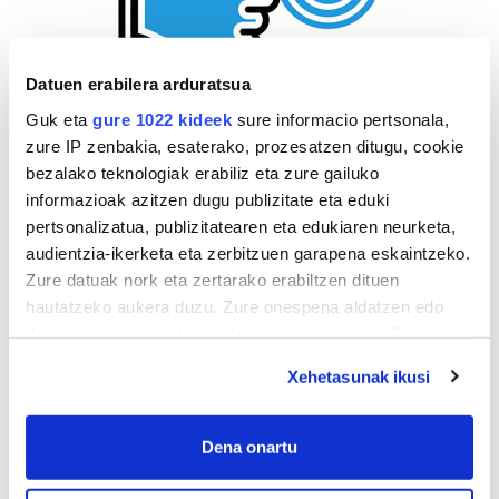
Datuen erabilera arduratsua
Guk eta
gure 1022 kideek
sure informacio pertsonala,
zure IP zenbakia, esaterako, prozesatzen ditugu, cookie
bezalako teknologiak erabiliz eta zure gailuko
informazioak azitzen dugu publizitate eta eduki
pertsonalizatua, publizitatearen eta edukiaren neurketa,
audientzia-ikerketa eta zerbitzuen garapena eskaintzeko.
Zure datuak nork eta zertarako erabiltzen dituen
hautatzeko aukera duzu. Zure onespena aldatzen edo
deuseztatzen ahal duzu edozein momentutan, Cookie
deklaraziotik edo Privacy triggerean klikatuz.
Xehetasunak ikusi
If you allow, we would also like to:
Collect information about your geographical
Dena onartu
location which can be accurate to within several
AGENDA
meters