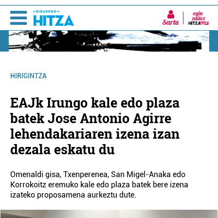
Sartu
HIRIGINTZA
EAJk Irungo kale edo plaza
batek Jose Antonio Agirre
lehendakariaren izena izan
dezala eskatu du
Omenaldi gisa, Txenperenea, San Migel-Anaka edo
Korrokoitz eremuko kale edo plaza batek bere izena
izateko proposamena aurkeztu dute.