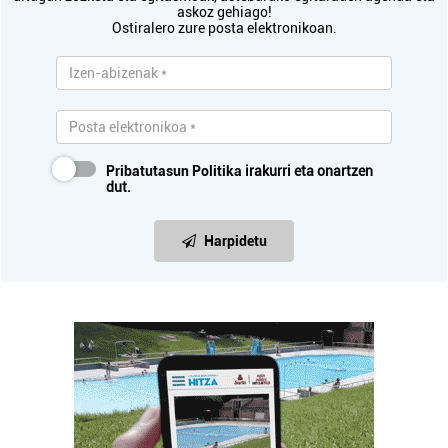
askoz gehiago!
Ostiralero zure posta elektronikoan.
Pribatutasun Politika
irakurri eta onartzen
dut.
Harpidetu