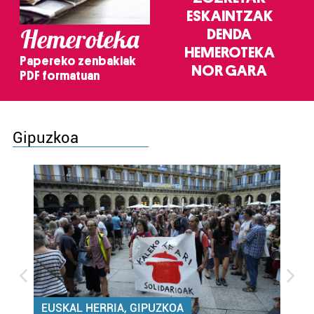
ESKAINTZAK
Hemeroteka
DENDA
HEMEROTEKA
Papereko zenbakiak
NOR GARA
PDF formatuan
Gipuzkoa
EUSKAL HERRIA, GIPUZKOA