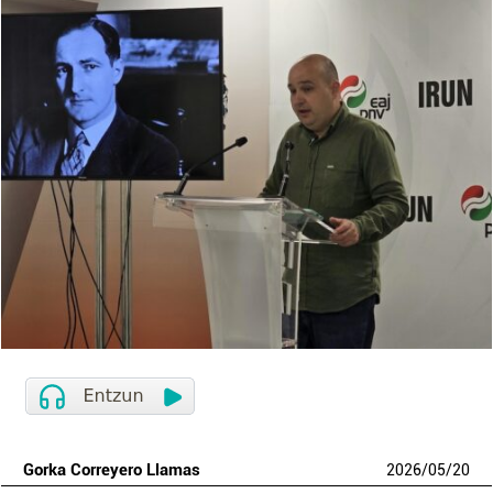
Gorka Correyero Llamas
2026
/
05
/
20