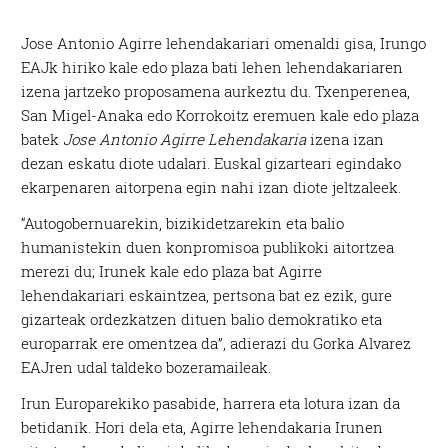
Jose Antonio Agirre lehendakariari omenaldi gisa, Irungo
EAJk hiriko kale edo plaza bati lehen lehendakariaren
izena jartzeko proposamena aurkeztu du. Txenperenea,
San Migel-Anaka edo Korrokoitz eremuen kale edo plaza
batek
Jose Antonio Agirre Lehendakaria
izena izan
dezan eskatu diote udalari. Euskal gizarteari egindako
ekarpenaren aitorpena egin nahi izan diote jeltzaleek.
“Autogobernuarekin, bizikidetzarekin eta balio
humanistekin duen konpromisoa publikoki aitortzea
merezi du; Irunek kale edo plaza bat Agirre
lehendakariari eskaintzea, pertsona bat ez ezik, gure
gizarteak ordezkatzen dituen balio demokratiko eta
europarrak ere omentzea da”, adierazi du Gorka Alvarez
EAJren udal taldeko bozeramaileak.
Irun Europarekiko pasabide, harrera eta lotura izan da
betidanik. Hori dela eta, Agirre lehendakaria Irunen