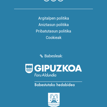
Argitalpen politika
Aniztasun politika
Pribatutasun politika
Cookieak
Babesleak: