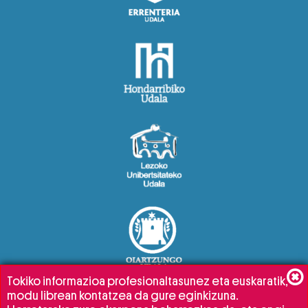
Tokiko informazioa profesionaltasunez eta euskaratik,
modu librean kontatzea da gure eginkizuna.