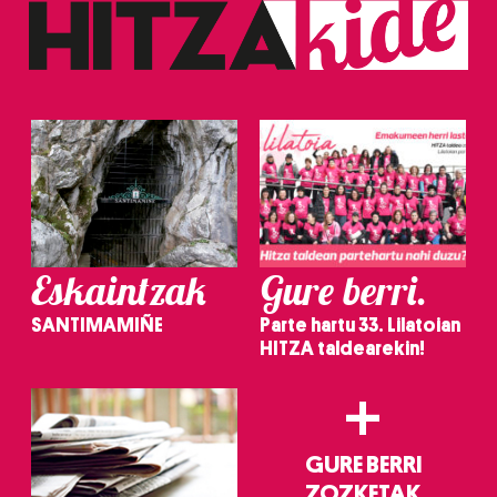
Eskaintzak
Gure berri.
SANTIMAMIÑE
Parte hartu 33. Lilatoian
HITZA taldearekin!
+
GURE BERRI
ZOZKETAK