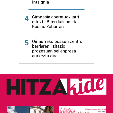
Intsignia
4
Gimnasia aparatuak jarri
dituzte Biteri kalean eta
Kasino Zaharran
5
Oinaurreko osasun zentro
berriaren lizitazio
prozesuan sei enpresa
aurkeztu dira