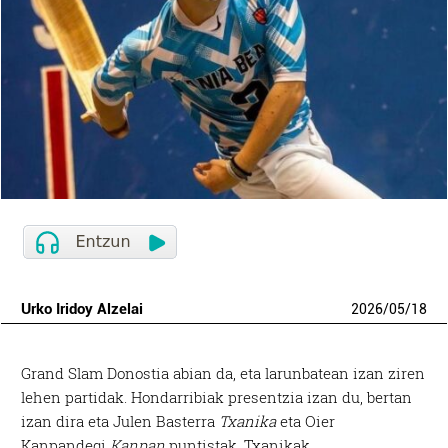
Urko Iridoy Alzelai
2026
/
05
/
18
Grand Slam Donostia abian da, eta larunbatean izan ziren
lehen partidak. Hondarribiak presentzia izan du, bertan
izan dira eta Julen Basterra
Txanika
eta Oier
Kanpandegi
Kanpan
puntistak. Txanikak