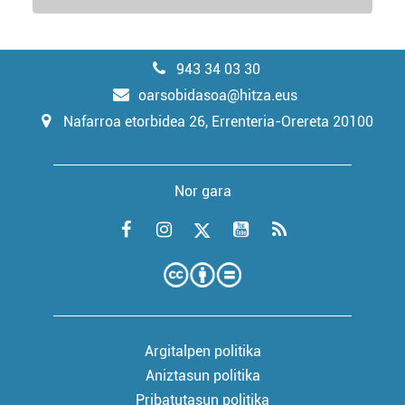
943 34 03 30
oarsobidasoa@hitza.eus
Nafarroa etorbidea 26, Errenteria-Orereta 20100
Nor gara
Argitalpen politika
Aniztasun politika
Pribatutasun politika