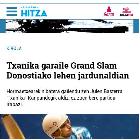
Sartu
KIROLA
Txanika garaile Grand Slam
Donostiako lehen jardunaldian
Hormaetxearekin batera gailendu zen Julen Basterra
'Txanika'. Kanpandegik aldiz, ez zuen bere partida
irabazi.