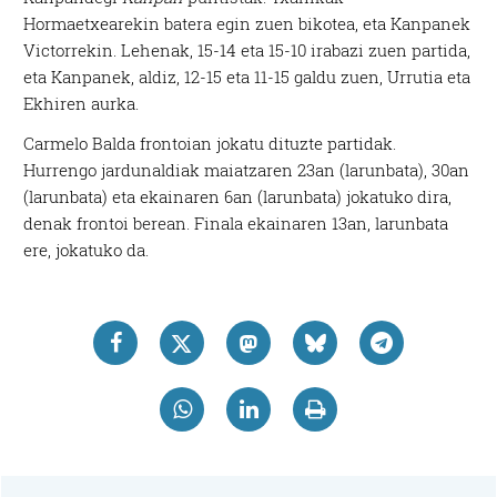
Hormaetxearekin batera egin zuen bikotea, eta Kanpanek
Victorrekin. Lehenak, 15-14 eta 15-10 irabazi zuen partida,
eta Kanpanek, aldiz, 12-15 eta 11-15 galdu zuen, Urrutia eta
Ekhiren aurka.
Carmelo Balda frontoian jokatu dituzte partidak.
Hurrengo jardunaldiak maiatzaren 23an (larunbata), 30an
(larunbata) eta ekainaren 6an (larunbata) jokatuko dira,
denak frontoi berean. Finala ekainaren 13an, larunbata
ere, jokatuko da.