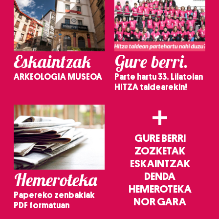
Eskaintzak
Gure berri.
ARKEOLOGIA MUSEOA
Parte hartu 33. Lilatoian
HITZA taldearekin!
+
GURE BERRI
ZOZKETAK
ESKAINTZAK
Hemeroteka
DENDA
HEMEROTEKA
Papereko zenbakiak
NOR GARA
PDF formatuan