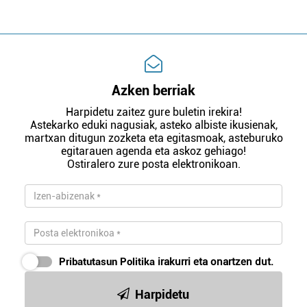
Azken berriak
Harpidetu zaitez gure buletin irekira!
Astekarko eduki nagusiak, asteko albiste ikusienak,
martxan ditugun zozketa eta egitasmoak, asteburuko
egitarauen agenda eta askoz gehiago!
Ostiralero zure posta elektronikoan.
Pribatutasun Politika
irakurri eta onartzen dut.
Harpidetu