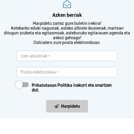
Azken berriak
Harpidetu zaitez gure buletin irekira!
Astekarko eduki nagusiak, asteko albiste ikusienak, martxan
ditugun zozketa eta egitasmoak, asteburuko egitarauen agenda eta
askoz gehiago!
Ostiralero zure posta elektronikoan.
Pribatutasun Politika
irakurri eta onartzen
dut.
Harpidetu