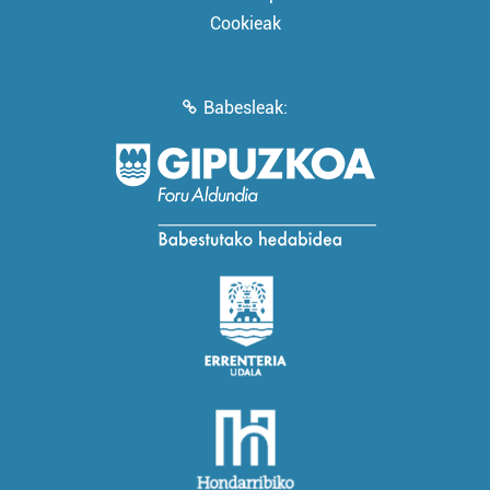
Cookieak
Babesleak: