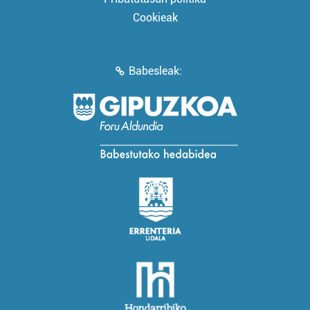
Cookieak
Babesleak: