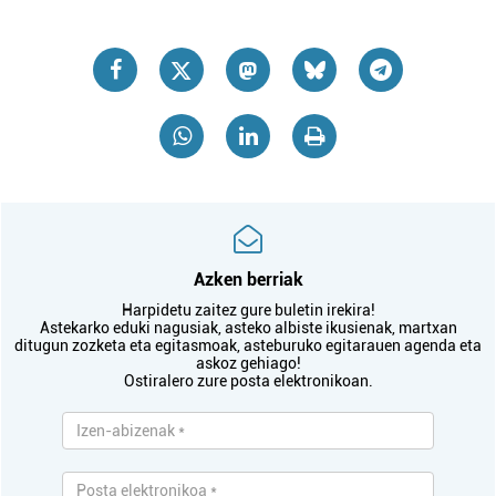
Azken berriak
Harpidetu zaitez gure buletin irekira!
Astekarko eduki nagusiak, asteko albiste ikusienak, martxan
ditugun zozketa eta egitasmoak, asteburuko egitarauen agenda eta
askoz gehiago!
Ostiralero zure posta elektronikoan.