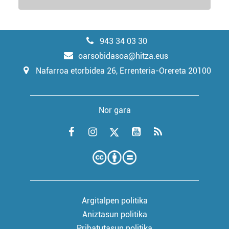
943 34 03 30
oarsobidasoa@hitza.eus
Nafarroa etorbidea 26, Errenteria-Orereta 20100
Nor gara
Argitalpen politika
Aniztasun politika
Pribatutasun politika