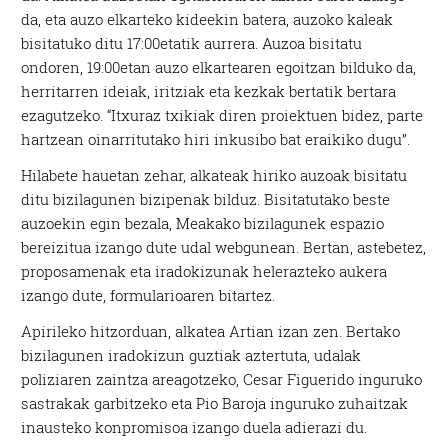
da, eta auzo elkarteko kideekin batera, auzoko kaleak
bisitatuko ditu 17:00etatik aurrera. Auzoa bisitatu
ondoren, 19:00etan auzo elkartearen egoitzan bilduko da,
herritarren ideiak, iritziak eta kezkak bertatik bertara
ezagutzeko. “Itxuraz txikiak diren proiektuen bidez, parte
hartzean oinarritutako hiri inkusibo bat eraikiko dugu”.
Hilabete hauetan zehar, alkateak hiriko auzoak bisitatu
ditu bizilagunen bizipenak bilduz. Bisitatutako beste
auzoekin egin bezala, Meakako bizilagunek espazio
bereizitua izango dute udal webgunean. Bertan, astebetez,
proposamenak eta iradokizunak helerazteko aukera
izango dute, formularioaren bitartez.
Apirileko hitzorduan, alkatea Artian izan zen. Bertako
bizilagunen iradokizun guztiak aztertuta, udalak
poliziaren zaintza areagotzeko, Cesar Figuerido inguruko
sastrakak garbitzeko eta Pio Baroja inguruko zuhaitzak
inausteko konpromisoa izango duela adierazi du.