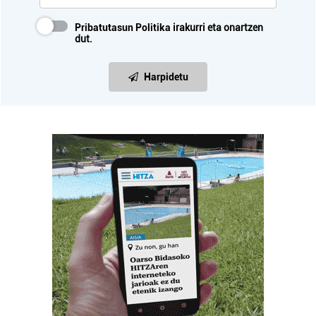
Pribatutasun Politika
irakurri eta onartzen
dut.
Harpidetu