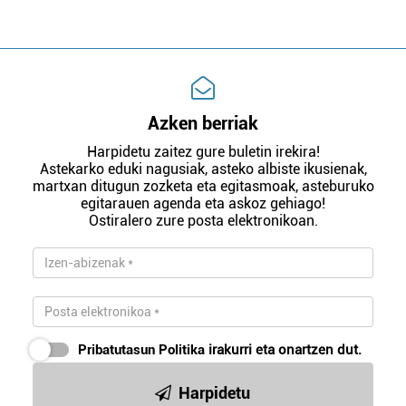
Azken berriak
Harpidetu zaitez gure buletin irekira!
Astekarko eduki nagusiak, asteko albiste ikusienak,
martxan ditugun zozketa eta egitasmoak, asteburuko
egitarauen agenda eta askoz gehiago!
Ostiralero zure posta elektronikoan.
Pribatutasun Politika
irakurri eta onartzen dut.
Harpidetu