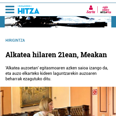
Sartu
HIRIGINTZA
Alkatea hilaren 21ean, Meakan
'Alkatea auzoetan' egitasmoaren azken saioa izango da,
eta auzo elkarteko kideen laguntzarekin auzoaren
beharrak ezagutuko ditu.