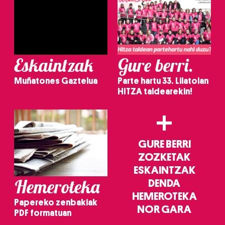
Eskaintzak
Gure berri.
Muñatones Gaztelua
Parte hartu 33. Lilatoian
HITZA taldearekin!
+
GURE BERRI
ZOZKETAK
ESKAINTZAK
Hemeroteka
DENDA
HEMEROTEKA
Papereko zenbakiak
NOR GARA
PDF formatuan