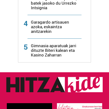
batek jasoko du Urrezko
Intsignia
4
Garagardo artisauen
azoka, eskaintza
anitzarekin
5
Gimnasia aparatuak jarri
dituzte Biteri kalean eta
Kasino Zaharran