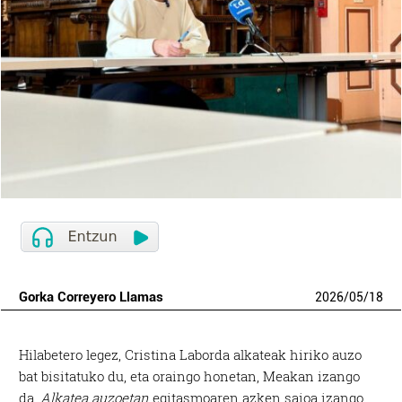
Gorka Correyero Llamas
2026
/
05
/
18
Hilabetero legez, Cristina Laborda alkateak hiriko auzo
bat bisitatuko du, eta oraingo honetan, Meakan izango
da.
Alkatea auzoetan
egitasmoaren azken saioa izango