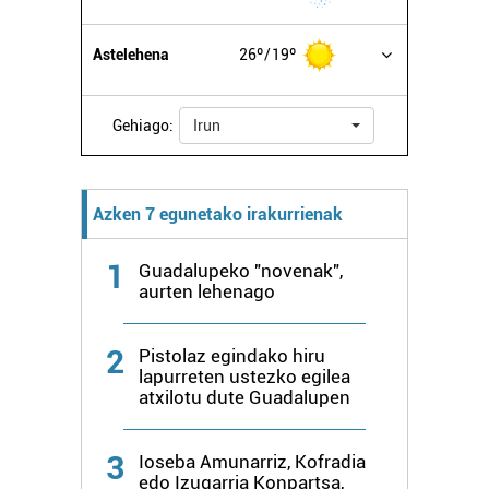
datuen atalean. Edozein unetan alda edo ken dezakezu
zure baimena Cookieen adierazpenean.
Astelehena
26º
19º
Webgune honek cookie propioak eta hirugarrenen cookie-
fitxategiak erabiltzen ditu. Zure esperientzia eta
Gehiago:
Irun
zerbitzuak hobetzeko asmoz, cookie teknologiaz
baliatzen gara. Ohar hau onartuz gero, teknologia hori
erabiltzeko baimen esplizitua ematen diguzu.
Gehiago
Azken 7 egunetako irakurrienak
irakurri
1
Guadalupeko "novenak",
aurten lehenago
2
Pistolaz egindako hiru
lapurreten ustezko egilea
atxilotu dute Guadalupen
3
Ioseba Amunarriz, Kofradia
edo Izugarria Konpartsa,