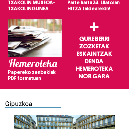
TXAKOLIN MUSEOA-
Parte hartu 33. Lilatoian
TXAKOLINGUNEA
HITZA taldearekin!
+
GURE BERRI
ZOZKETAK
ESKAINTZAK
Hemeroteka
DENDA
HEMEROTEKA
Papereko zenbakiak
NOR GARA
PDF formatuan
Gipuzkoa