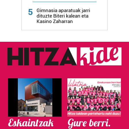
5
Gimnasia aparatuak jarri
dituzte Biteri kalean eta
Kasino Zaharran
Eskaintzak
Gure berri.