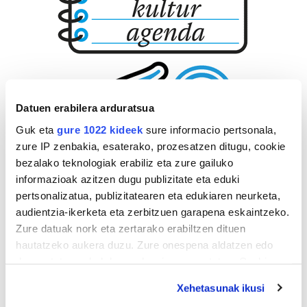
Datuen erabilera arduratsua
Guk eta
gure 1022 kideek
sure informacio pertsonala,
zure IP zenbakia, esaterako, prozesatzen ditugu, cookie
bezalako teknologiak erabiliz eta zure gailuko
informazioak azitzen dugu publizitate eta eduki
pertsonalizatua, publizitatearen eta edukiaren neurketa,
audientzia-ikerketa eta zerbitzuen garapena eskaintzeko.
Zure datuak nork eta zertarako erabiltzen dituen
hautatzeko aukera duzu. Zure onespena aldatzen edo
deuseztatzen ahal duzu edozein momentutan, Cookie
deklaraziotik edo Privacy triggerean klikatuz.
Xehetasunak ikusi