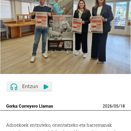
Gorka Correyero Llamas
2026
/
05
/
18
Adinekoek entzuteko, orientatzeko eta harremanak