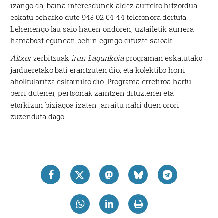
izango da, baina interesdunek aldez aurreko hitzordua
eskatu beharko dute 943 02 04 44 telefonora deituta.
Lehenengo lau saio hauen ondoren, uztailetik aurrera
hamabost egunean behin egingo dituzte saioak.
Altxor
zerbitzuak
Irun Lagunkoia
programan eskatutako
jardueretako bati erantzuten dio, eta kolektibo horri
aholkularitza eskainiko dio. Programa erretiroa hartu
berri dutenei, pertsonak zaintzen dituztenei eta
etorkizun biziagoa izaten jarraitu nahi duen orori
zuzenduta dago.