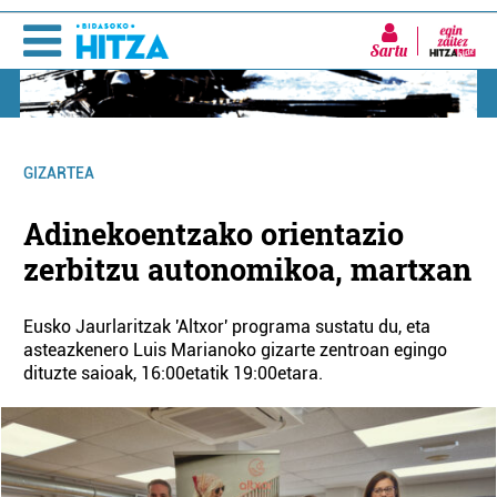
Sartu
GIZARTEA
Adinekoentzako orientazio
zerbitzu autonomikoa, martxan
Eusko Jaurlaritzak 'Altxor' programa sustatu du, eta
asteazkenero Luis Marianoko gizarte zentroan egingo
dituzte saioak, 16:00etatik 19:00etara.