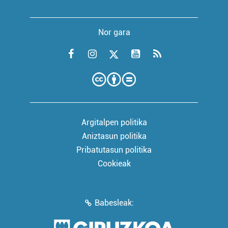
Nor gara
Argitalpen politika
Aniztasun politika
Pribatutasun politika
Cookieak
Babesleak: