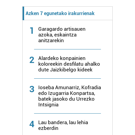
Azken 7 egunetako irakurrienak
1
Garagardo artisauen
azoka, eskaintza
anitzarekin
2
Alardeko konpainien
koloreekin desfilatu ahalko
dute Jaizkibelgo kideek
3
Ioseba Amunarriz, Kofradia
edo Izugarria Konpartsa,
batek jasoko du Urrezko
Intsignia
4
Lau bandera, lau lehia
ezberdin