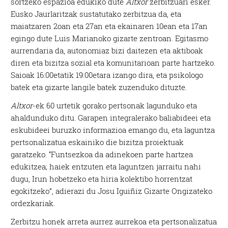
sortzeko espazioa edukiko dute
Altxor
zerbitzuari esker.
Eusko Jaurlaritzak sustatutako zerbitzua da, eta
maiatzaren 2oan eta 27an eta ekainaren 10ean eta 17an
egingo dute Luis Marianoko gizarte zentroan. Egitasmo
aurrendaria da, autonomiaz bizi daitezen eta aktiboak
diren eta bizitza sozial eta komunitarioan parte hartzeko.
Saioak 16:00etatik 19:00etara izango dira, eta psikologo
batek eta gizarte langile batek zuzenduko dituzte.
Altxor
-ek 60 urtetik gorako pertsonak lagunduko eta
ahaldunduko ditu. Garapen integralerako baliabideei eta
eskubideei buruzko informazioa emango du, eta laguntza
pertsonalizatua eskainiko die bizitza proiektuak
garatzeko. “Funtsezkoa da adinekoen parte hartzea
edukitzea; haiek entzuten eta laguntzen jarraitu nahi
dugu, Irun hobetzeko eta hiria kolektibo horrentzat
egokitzeko”, adierazi du Josu Iguiñiz Gizarte Ongizateko
ordezkariak.
Zerbitzu honek arreta aurrez aurrekoa eta pertsonalizatua