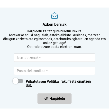
Azken berriak
Harpidetu zaitez gure buletin irekira!
Astekarko eduki nagusiak, asteko albiste ikusienak, martxan
ditugun zozketa eta egitasmoak, asteburuko egitarauen agenda eta
askoz gehiago!
Ostiralero zure posta elektronikoan.
Pribatutasun Politika
irakurri eta onartzen
dut.
Harpidetu