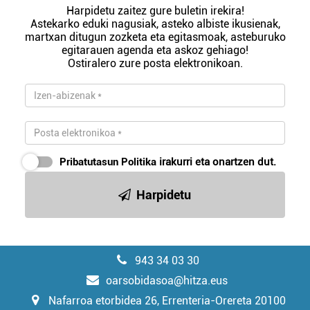
Harpidetu zaitez gure buletin irekira!
Astekarko eduki nagusiak, asteko albiste ikusienak,
martxan ditugun zozketa eta egitasmoak, asteburuko
egitarauen agenda eta askoz gehiago!
Ostiralero zure posta elektronikoan.
Pribatutasun Politika
irakurri eta onartzen dut.
Harpidetu
943 34 03 30
oarsobidasoa@hitza.eus
Nafarroa etorbidea 26, Errenteria-Orereta 20100