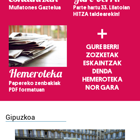
Muñatones Gaztelua
Parte hartu 33. Lilatoian
HITZA taldearekin!
+
GURE BERRI
ZOZKETAK
ESKAINTZAK
Hemeroteka
DENDA
HEMEROTEKA
Papereko zenbakiak
NOR GARA
PDF formatuan
Gipuzkoa