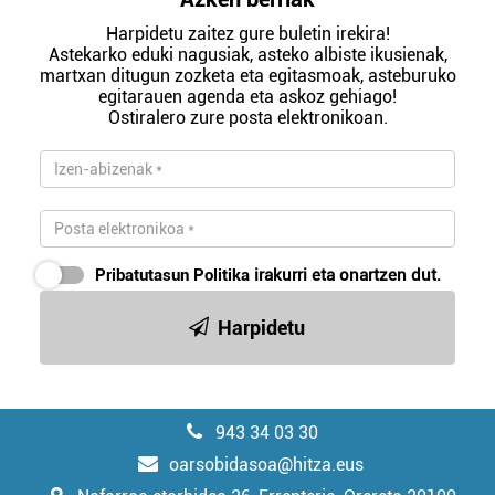
Harpidetu zaitez gure buletin irekira!
Astekarko eduki nagusiak, asteko albiste ikusienak,
martxan ditugun zozketa eta egitasmoak, asteburuko
egitarauen agenda eta askoz gehiago!
Ostiralero zure posta elektronikoan.
Pribatutasun Politika
irakurri eta onartzen dut.
Harpidetu
943 34 03 30
oarsobidasoa@hitza.eus