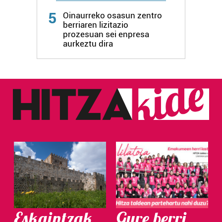
5
Oinaurreko osasun zentro
berriaren lizitazio
prozesuan sei enpresa
aurkeztu dira
Eskaintzak
Gure berri.