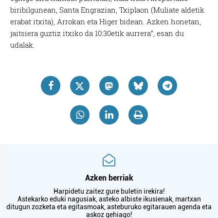
biribilgunean, Santa Engrazian, Txiplaon (Muliate aldetik
erabat itxita), Arrokan eta Higer bidean. Azken honetan,
jaitsiera guztiz itxiko da 10:30etik aurrera”, esan du
udalak.
Azken berriak
Harpidetu zaitez gure buletin irekira!
Astekarko eduki nagusiak, asteko albiste ikusienak, martxan
ditugun zozketa eta egitasmoak, asteburuko egitarauen agenda eta
askoz gehiago!