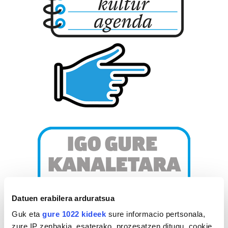
Datuen erabilera arduratsua
Guk eta
gure 1022 kideek
sure informacio pertsonala,
zure IP zenbakia, esaterako, prozesatzen ditugu, cookie