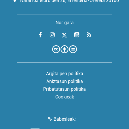
Nafarroa etorbidea 26, Errenteria-Orereta 20100
Nor gara
Argitalpen politika
Aniztasun politika
Pribatutasun politika
Cookieak
Babesleak: