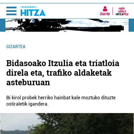
Sartu
GIZARTEA
Bidasoako Itzulia eta triatloia
direla eta, trafiko aldaketak
asteburuan
Bi kirol probek herriko hainbat kale moztuko dituzte
ostiraletik igandera.