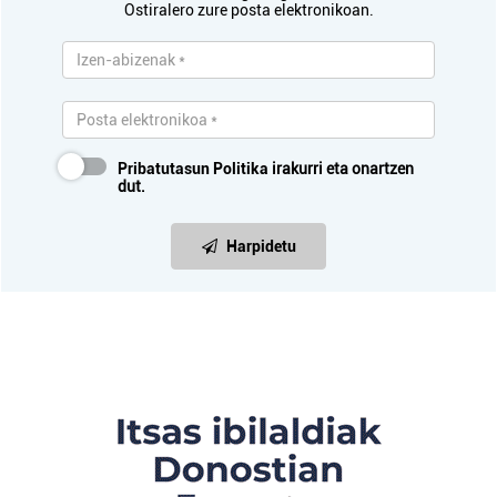
Ostiralero zure posta elektronikoan.
Pribatutasun Politika
irakurri eta onartzen
dut.
Harpidetu