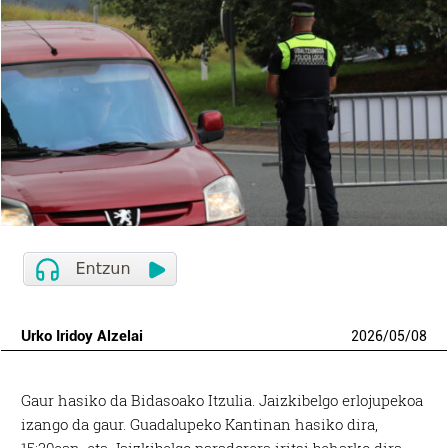
Urko Iridoy Alzelai
2026
/
05
/
08
Gaur hasiko da Bidasoako Itzulia. Jaizkibelgo erlojupekoa
izango da gaur. Guadalupeko Kantinan hasiko dira,