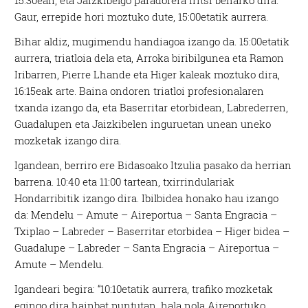
15:30ean, eta Jaizkibelgo paradorera iritsi beharko dira.
Gaur, errepide hori moztuko dute, 15:00etatik aurrera.
Bihar aldiz, mugimendu handiagoa izango da. 15:00etatik
aurrera, triatloia dela eta, Arroka biribilgunea eta Ramon
Iribarren, Pierre Lhande eta Higer kaleak moztuko dira,
16:15eak arte. Baina ondoren triatloi profesionalaren
txanda izango da, eta Baserritar etorbidean, Labrederren,
Guadalupen eta Jaizkibelen inguruetan unean uneko
mozketak izango dira.
Igandean, berriro ere Bidasoako Itzulia pasako da herrian
barrena. 10:40 eta 11:00 tartean, txirrindulariak
Hondarribitik izango dira. Ibilbidea honako hau izango
da: Mendelu – Amute – Aireportua – Santa Engracia –
Txiplao – Labreder – Baserritar etorbidea – Higer bidea –
Guadalupe – Labreder – Santa Engracia – Aireportua –
Amute – Mendelu.
Igandeari begira: “10:10etatik aurrera, trafiko mozketak
egingo dira hainbat puntutan, hala nola Aireportuko