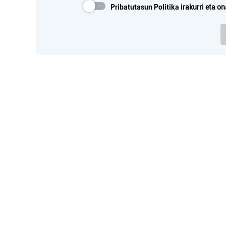
Pribatutasun Politika
irakurri eta on