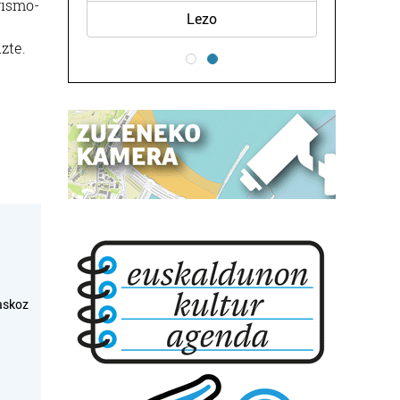
rismo-
Lezo
zte.
askoz