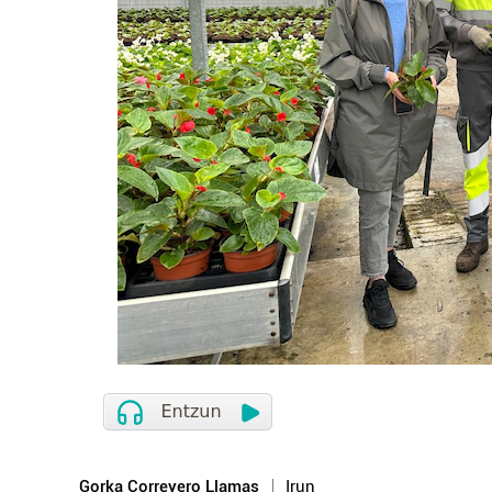
Gorka Correyero Llamas
Irun