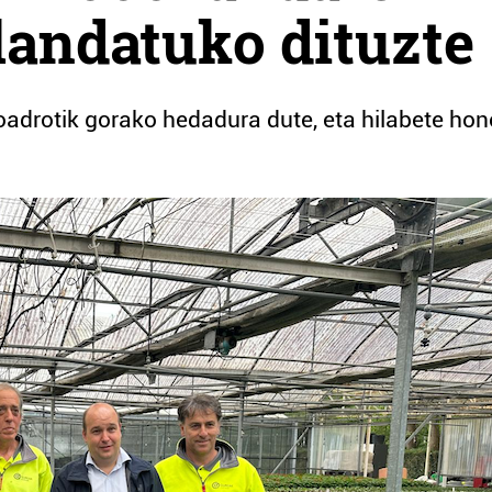
landatuko dituzte
adrotik gorako hedadura dute, eta hilabete hon