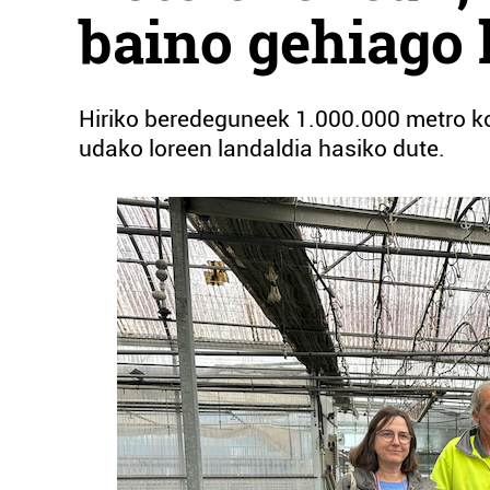
baino gehiago 
Hiriko beredeguneek 1.000.000 metro ko
udako loreen landaldia hasiko dute.