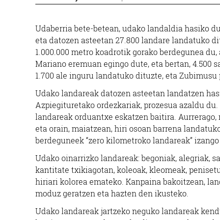
Udaberria bete-betean, udako landaldia hasiko du
eta datozen asteetan 27.800 landare landatuko dit
1.000.000 metro koadrotik gorako berdegunea du, 
Mariano eremuan egingo dute, eta bertan, 4.500 sa
1.700 ale inguru landatuko dituzte, eta Zubimusu 
Udako landareak datozen asteetan landatzen hasi
Azpiegituretako ordezkariak, prozesua azaldu du.
landareak orduantxe eskatzen baitira. Aurrerago,
eta orain, maiatzean, hiri osoan barrena landatuko
berdeguneek “zero kilometroko landareak” izango 
Udako oinarrizko landareak: begoniak, alegriak, s
kantitate txikiagotan, koleoak, kleomeak, peniset
Osasungintza
hiriari kolorea emateko. Kanpaina bakoitzean, land
moduz geratzen eta hazten den ikusteko.
BIZI ONDO
L
KIROPRAKTIKOAK
Udako landareak jartzeko neguko landareak kenduk