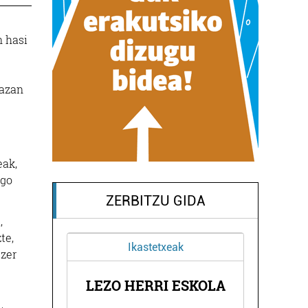
n hasi
lazan
eak,
ngo
ZERBITZU GIDA
,
te,
Ikastetxeak
 zer
LEZO HERRI ESKOLA
AK
K