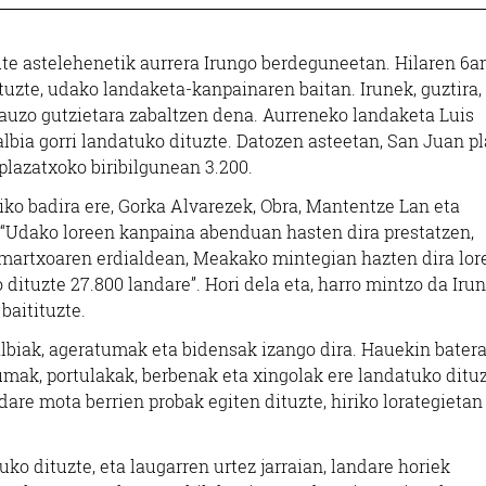
te astelehenetik aurrera Irungo berdeguneetan. Hilaren 6a
uzte, udako landaketa-kanpainaren baitan. Irunek, guztira,
auzo gutzietara zabaltzen dena. Aurreneko landaketa Luis
lbia gorri landatuko dituzte. Datozen asteetan, San Juan p
plazatxoko biribilgunean 3.200.
ko badira ere, Gorka Alvarezek, Obra, Mantentze Lan eta
 “Udako loreen kanpaina abenduan hasten dira prestatzen,
 martxoaren erdialdean, Meakako mintegian hazten dira lor
 dituzte 27.800 landare”. Hori dela eta, harro mintzo da Iru
baitituzte.
albiak, ageratumak eta bidensak izango dira. Hauekin batera
umak, portulakak, berbenak eta xingolak ere landatuko dituz
Ikastetxeak
Osasungintza
are mota berrien probak egiten dituzte, hiriko lorategietan
BIZI ONDO
EZO HERRI ESKOLA
KIROPRAKTIKO
o dituzte, eta laugarren urtez jarraian, landare horiek