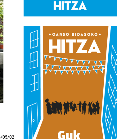
6
/
05
/
02