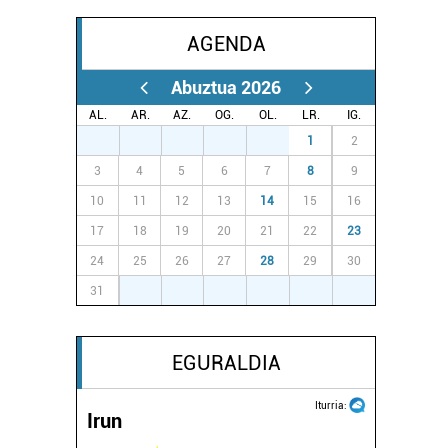
AGENDA
Abuztua 2026
AL.
AR.
AZ.
OG.
OL.
LR.
IG.
27
28
29
30
31
1
2
3
4
5
6
7
8
9
10
11
12
13
14
15
16
17
18
19
20
21
22
23
24
25
26
27
28
29
30
31
1
2
3
4
5
6
EGURALDIA
Iturria:
Irun