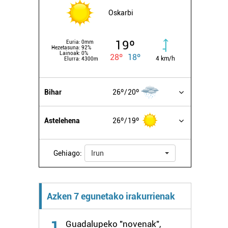
Oskarbi
19º
Euria:
0mm
Hezetasuna:
92%
Lainoak:
0%
28º
18º
4 km/h
Elurra:
4300m
Bihar
26º
20º
Astelehena
26º
19º
Gehiago:
Irun
Azken 7 egunetako irakurrienak
1
Guadalupeko "novenak",