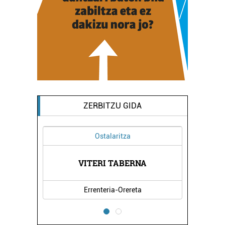
ZERBITZU GIDA
Ostalaritza
Os
MINBARI
VITERI TABERNA
Errenteria-Orereta