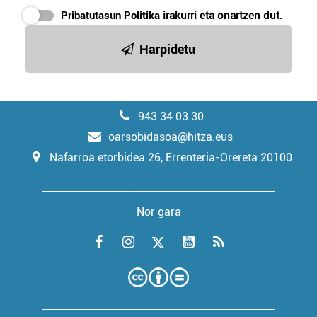
Pribatutasun Politika
irakurri eta onartzen dut.
Harpidetu
943 34 03 30
oarsobidasoa@hitza.eus
Nafarroa etorbidea 26, Errenteria-Orereta 20100
Nor gara