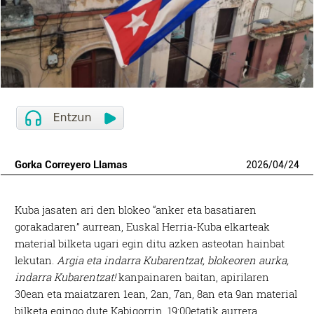
Gorka Correyero Llamas
2026
/
04
/
24
Kuba jasaten ari den blokeo “anker eta basatiaren
gorakadaren” aurrean, Euskal Herria-Kuba elkarteak
material bilketa ugari egin ditu azken asteotan hainbat
lekutan.
Argia eta indarra Kubarentzat, blokeoren aurka,
indarra Kubarentzat!
kanpainaren baitan, apirilaren
30ean eta maiatzaren 1ean, 2an, 7an, 8an eta 9an material
bilketa egingo dute Kabigorrin, 19:00etatik aurrera.