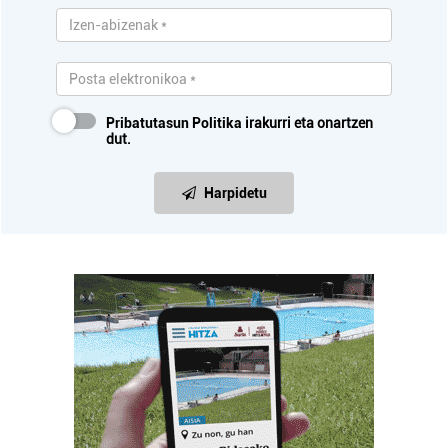
Pribatutasun Politika
irakurri eta onartzen
dut.
Harpidetu