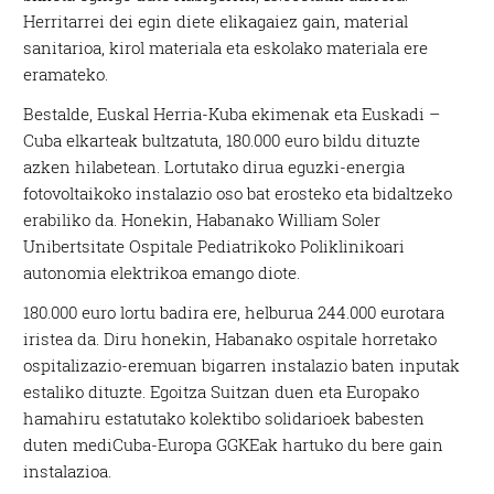
Herritarrei dei egin diete elikagaiez gain, material
sanitarioa, kirol materiala eta eskolako materiala ere
eramateko.
Bestalde, Euskal Herria-Kuba ekimenak eta Euskadi –
Cuba elkarteak bultzatuta, 180.000 euro bildu dituzte
azken hilabetean. Lortutako dirua eguzki-energia
fotovoltaikoko instalazio oso bat erosteko eta bidaltzeko
erabiliko da. Honekin, Habanako William Soler
Unibertsitate Ospitale Pediatrikoko Poliklinikoari
autonomia elektrikoa emango diote.
180.000 euro lortu badira ere, helburua 244.000 eurotara
iristea da. Diru honekin, Habanako ospitale horretako
ospitalizazio-eremuan bigarren instalazio baten inputak
estaliko dituzte. Egoitza Suitzan duen eta Europako
hamahiru estatutako kolektibo solidarioek babesten
duten mediCuba-Europa GGKEak hartuko du bere gain
instalazioa.