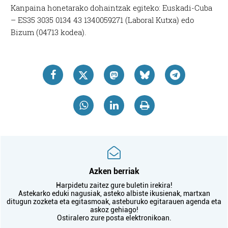
Kanpaina honetarako dohaintzak egiteko: Euskadi-Cuba
– ES35 3035 0134 43 1340059271 (Laboral Kutxa) edo
Bizum (04713 kodea).
Azken berriak
Harpidetu zaitez gure buletin irekira!
Astekarko eduki nagusiak, asteko albiste ikusienak, martxan
ditugun zozketa eta egitasmoak, asteburuko egitarauen agenda eta
askoz gehiago!
Ostiralero zure posta elektronikoan.