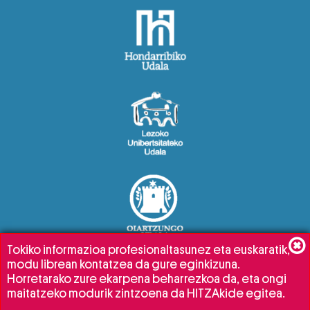
Tokiko informazioa profesionaltasunez eta euskaratik,
modu librean kontatzea da gure eginkizuna.
Horretarako zure ekarpena beharrezkoa da, eta ongi
maitatzeko modurik zintzoena da HITZAkide egitea.