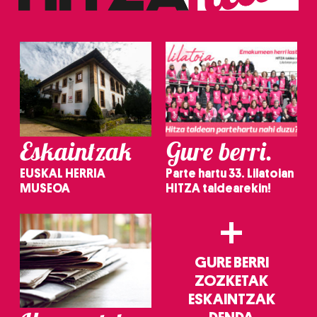
Eskaintzak
Gure berri.
EUSKAL HERRIA
Parte hartu 33. Lilatoian
MUSEOA
HITZA taldearekin!
+
GURE BERRI
ZOZKETAK
ESKAINTZAK