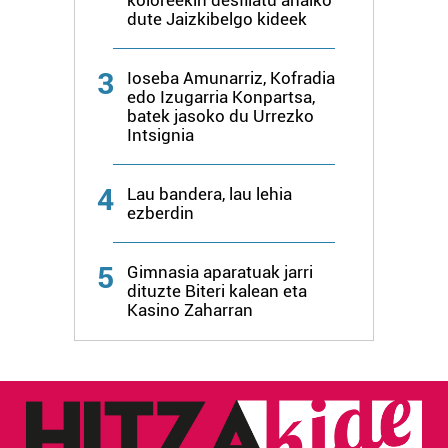
dute Jaizkibelgo kideek
3
Ioseba Amunarriz, Kofradia
edo Izugarria Konpartsa,
batek jasoko du Urrezko
Intsignia
4
Lau bandera, lau lehia
ezberdin
5
Gimnasia aparatuak jarri
dituzte Biteri kalean eta
Kasino Zaharran