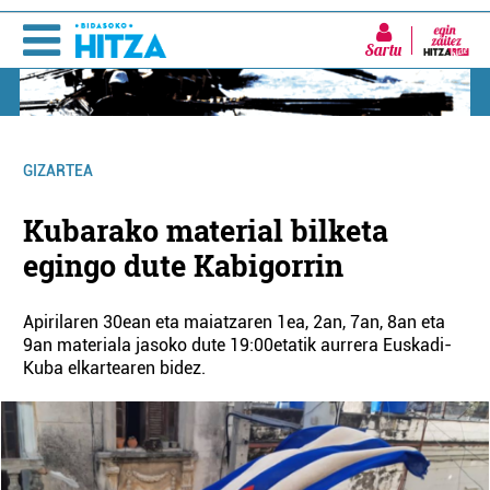
Sartu
GIZARTEA
Kubarako material bilketa
egingo dute Kabigorrin
Apirilaren 30ean eta maiatzaren 1ea, 2an, 7an, 8an eta
9an materiala jasoko dute 19:00etatik aurrera Euskadi-
Kuba elkartearen bidez.