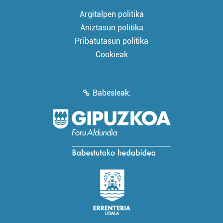
Argitalpen politika
Aniztasun politika
Pribatutasun politika
Cookieak
Babesleak: