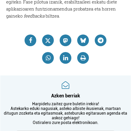
egiteko. Fase pilotua izanik, erabiltzaileei eskatu diete
aplikazioaren funtzionamendua probatzea eta horren
gaineko
feedbacka
biltzea.
Azken berriak
Harpidetu zaitez gure buletin irekira!
Astekarko eduki nagusiak, asteko albiste ikusienak, martxan
ditugun zozketa eta egitasmoak, asteburuko egitarauen agenda eta
askoz gehiago!
Ostiralero zure posta elektronikoan.