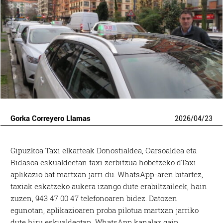
Gorka Correyero Llamas
2026
/
04
/
23
Gipuzkoa Taxi elkarteak Donostialdea, Oarsoaldea eta
Bidasoa eskualdeetan taxi zerbitzua hobetzeko dTaxi
aplikazio bat martxan jarri du. WhatsApp-aren bitartez,
taxiak eskatzeko aukera izango dute erabiltzaileek, hain
zuzen, 943 47 00 47 telefonoaren bidez. Datozen
egunotan, aplikazioaren proba pilotua martxan jarriko
dute hiru eskualdeotan. WhatsApp kanalaz gain,