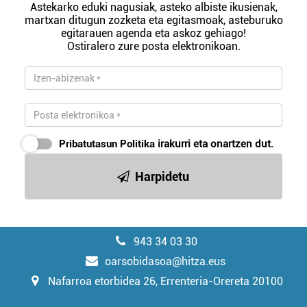
Astekarko eduki nagusiak, asteko albiste ikusienak,
martxan ditugun zozketa eta egitasmoak, asteburuko
egitarauen agenda eta askoz gehiago!
Ostiralero zure posta elektronikoan.
Pribatutasun Politika
irakurri eta onartzen dut.
Harpidetu
943 34 03 30
oarsobidasoa@hitza.eus
Nafarroa etorbidea 26, Errenteria-Orereta 20100