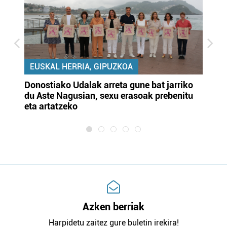
EUSKAL HERRIA, GIPUZKOA
Donostiako Udalak arreta gune bat jarriko
Ur
du Aste Nagusian, sexu erasoak prebenitu
es
eta artatzeko
lu
Azken berriak
Harpidetu zaitez gure buletin irekira!