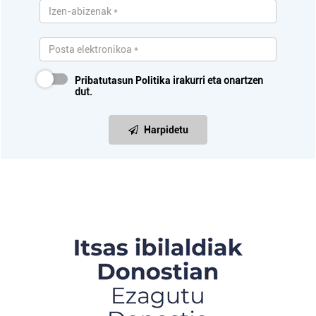
Pribatutasun Politika
irakurri eta onartzen
dut.
Harpidetu