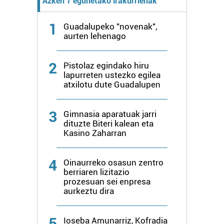
Azken 7 egunetako irakurrienak
Webgune honek cookie propioak eta hirugarrenen cookie-
fitxategiak erabiltzen ditu. Zure esperientzia eta
zerbitzuak hobetzeko asmoz, cookie teknologiaz
1
Guadalupeko "novenak",
aurten lehenago
baliatzen gara. Ohar hau onartuz gero, teknologia hori
erabiltzeko baimen esplizitua ematen diguzu.
Gehiago
irakurri
2
Pistolaz egindako hiru
lapurreten ustezko egilea
atxilotu dute Guadalupen
3
Gimnasia aparatuak jarri
dituzte Biteri kalean eta
Kasino Zaharran
4
Oinaurreko osasun zentro
berriaren lizitazio
prozesuan sei enpresa
aurkeztu dira
5
Ioseba Amunarriz, Kofradia