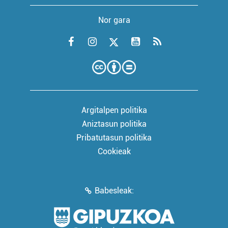
Nor gara
Argitalpen politika
Aniztasun politika
Pribatutasun politika
Cookieak
Babesleak: