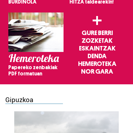
BURDINOLA
HITZA taldearekin!
+
GURE BERRI
ZOZKETAK
ESKAINTZAK
Hemeroteka
DENDA
HEMEROTEKA
Papereko zenbakiak
NOR GARA
PDF formatuan
Gipuzkoa