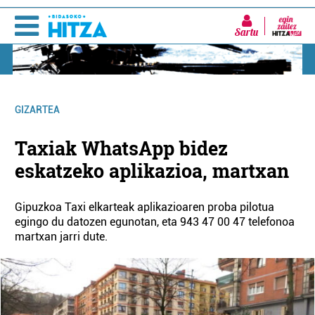
Sartu
GIZARTEA
Taxiak WhatsApp bidez
eskatzeko aplikazioa, martxan
Gipuzkoa Taxi elkarteak aplikazioaren proba pilotua
egingo du datozen egunotan, eta 943 47 00 47 telefonoa
martxan jarri dute.