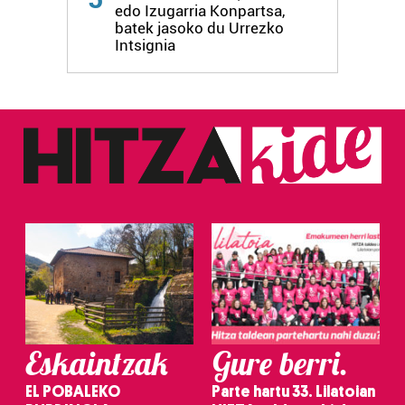
edo Izugarria Konpartsa,
batek jasoko du Urrezko
Intsignia
Eskaintzak
Gure berri.
EL POBALEKO
Parte hartu 33. Lilatoian