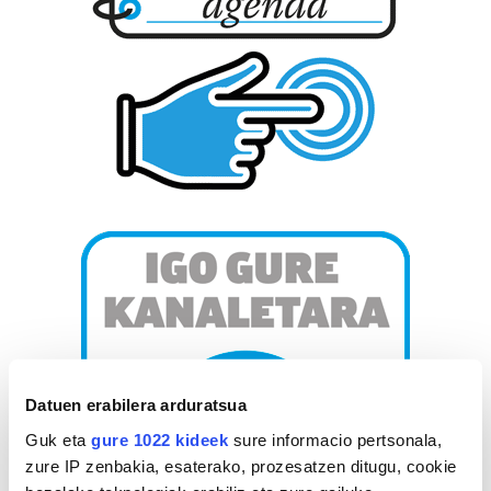
Datuen erabilera arduratsua
Guk eta
gure 1022 kideek
sure informacio pertsonala,
zure IP zenbakia, esaterako, prozesatzen ditugu, cookie