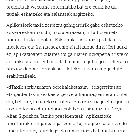
proiektuak webgune informatibo bat ere edukiko du
taxiak eskatzeko eta zalantzak argitzeko.
Aplikazioak taxia zerbitzu gehigarririk gabe eskatzeko
aukera eskainiko du, modu errazean, intuitiboan eta
hainbat hizkuntzatan. Eskaerak euskaraz, gaztelaniaz,
ingelesez eta frantsesez egin ahal izango dira. Hori gutxi
ez, aplikazioaren bitartez ibilgailuaren kokapena, iristeko
aurreikusitako denbora eta bidaiaren gutxi gorabeherako
prezioa denbora errealean jakiteko aukera izango dute
erabiltzaileek.
«dTaxik zerbitzuaren berehalakotasun-, irisgarritasun-
eta gardentasun-eskaera gero eta handiagoari erantzuten
dio, beti ere, taxiarekiko interakzioa zuzenago eta egungo
komunikazio-ohituretara egokitzen», adierazi du Goyo
Alias Gipuzkoa Taxiko presidenteak. Aplikazioak
herritarrak erdigunean jartzen ditu, mugikortasun eredu
eraginkorrago, hurbilago eta irisgarriago baterantz aurre