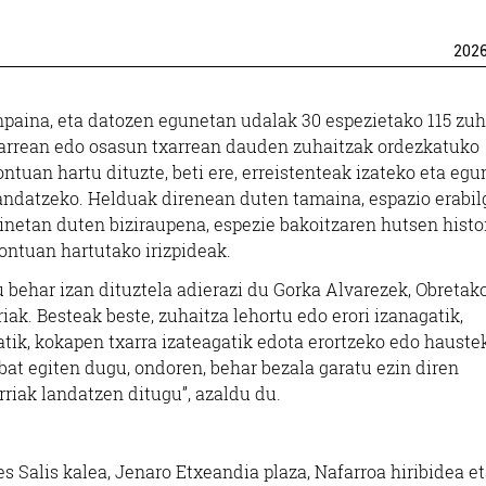
202
paina, eta datozen egunetan udalak 30 espezietako 115 zuh
skarrean edo osasun txarrean dauden zuhaitzak ordezkatuko
ntuan hartu dituzte, beti ere, erreistenteak izateko eta eg
andatzeko. Helduak direnean duten tamaina, espazio erabilg
netan duten biziraupena, espezie bakoitzaren hutsen histo
kontuan hartutako irizpideak.
 behar izan dituztela adierazi du Gorka Alvarezek, Obretako
k. Besteak beste, zuhaitza lehortu edo erori izanagatik,
ik, kokapen txarra izateagatik edota erortzeko edo hauste
bat egiten dugu, ondoren, behar bezala garatu ezin diren
Ostalaritza
Barne diseinua
rriak landatzen ditugu”, azaldu du.
ONDAR JATETXEA
AMETS SUKALD
es Salis kalea, Jenaro Etxeandia plaza, Nafarroa hiribidea e