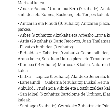
Martzial kalea.
• Anaka-Puiana / Urdanibia Berri (7 zuhaitz): Anak
sarbidea eta Zumea, Kaskotegi eta Tonpes kaleak.
• Antzaran eta Pinudi (10 zuhaitz): Antzaran plaza
parkea.
• Arbes (9 zuhaitz): Alzukaitz eta Arbesko Errota 
• Artia (29 zuhaitz): Darío Regoyos, Juan Thalamas
• Elizatxo hiribidea (3 zuhaitz):
• Erdialdea – Zabaltza (9 zuhaitz): Colon ibilbidea
Arana kalea, San Juan Harria plaza eta Txoantene
• Dunboa (14 zuhaitz): Martxoak 8 kalea, Nafarroa 
kalea.
• Elitxu – Lapitze (5 zuhaitz): Alardeko Jenerala, 
• Larreaundi – Olaberria (4 zuhaitz): Euskal Herria
Anbulodi, Prudencia Arbide eta Eguzkitzaldea kal
• San Migel (6 zuhaitz): Bartolomé de Urdinso, Bl
kaleak.
• Santiago (5 zuhaitz): Gernikako Zuhaitza eta Pil