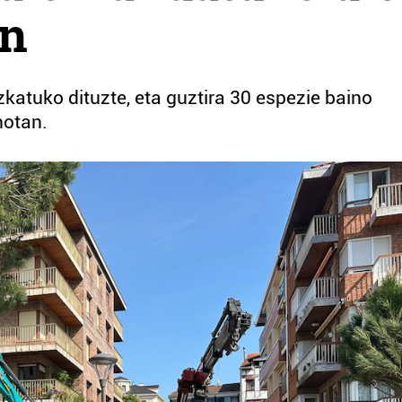
an
katuko dituzte, eta guztira 30 espezie baino
notan.