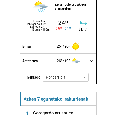
Zeru hodeitsuak euri
arinarekin
24º
Euria:
0mm
Hezetasuna:
83%
Lainoak:
2%
25º
21º
9 km/h
Elurra:
4100m
Bihar
25º
20º
Asteartea
26º
19º
Gehiago:
Hondarribia
Azken 7 egunetako irakurrienak
1
Garagardo artisauen