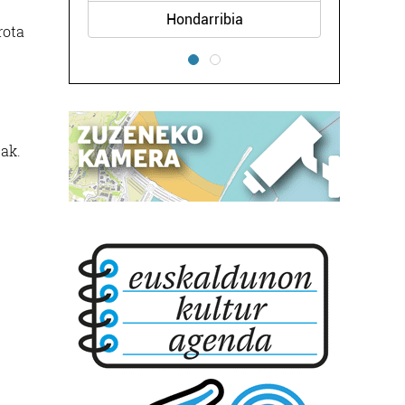
Hondarribia
rota
eak.