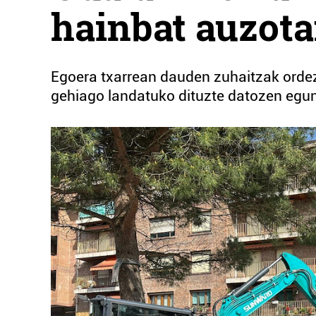
hainbat auzot
Egoera txarrean dauden zuhaitzak ordez
gehiago landatuko dituzte datozen egu