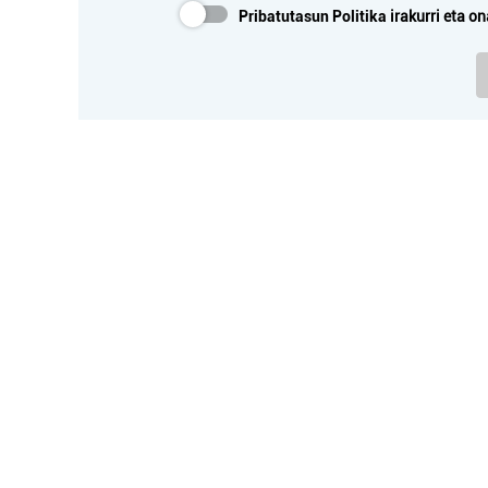
Pribatutasun Politika
irakurri eta on