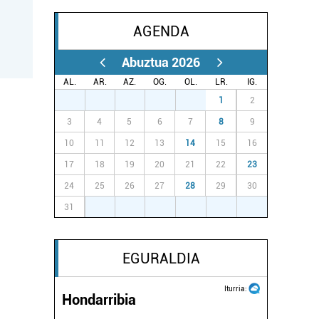
AGENDA
Abuztua 2026
AL.
AR.
AZ.
OG.
OL.
LR.
IG.
27
28
29
30
31
1
2
3
4
5
6
7
8
9
10
11
12
13
14
15
16
17
18
19
20
21
22
23
24
25
26
27
28
29
30
31
1
2
3
4
5
6
EGURALDIA
Iturria:
Hondarribia