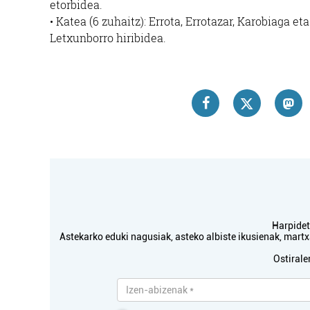
etorbidea.
• Katea (6 zuhaitz): Errota, Errotazar, Karobiaga eta
Letxunborro hiribidea.
Harpidetu
Astekarko eduki nagusiak, asteko albiste ikusienak, mar
Ostirale