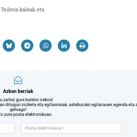
 Teileria kaleak; eta
Azken berriak
 zaitez gure buletin irekira!
txan ditugun zozketa eta egitasmoak, asteburuko egitarauen agenda eta 
gehiago!
ro zure posta elektronikoan.