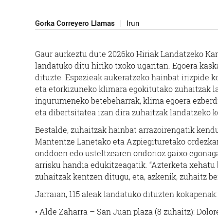
Gorka Correyero Llamas
Irun
Gaur aurkeztu dute 2026ko Hiriak Landatzeko Kan
landatuko ditu hiriko txoko ugaritan. Egoera ka
dituzte. Espezieak aukeratzeko hainbat irizpide ko
eta etorkizuneko klimara egokitutako zuhaitzak l
ingurumeneko betebeharrak, klima egoera ezberdi
eta dibertsitatea izan dira zuhaitzak landatzeko 
Bestalde, zuhaitzak hainbat arrazoirengatik kendu
Mantentze Lanetako eta Azpiegituretako ordezkaria
onddoen edo usteltzearen ondorioz gaixo egonagat
arrisku handia edukitzeagatik. “Azterketa xehatu 
zuhaitzak kentzen ditugu, eta, azkenik, zuhaitz be
Jarraian, 115 aleak landatuko dituzten kokapenak:
H
• Alde Zaharra – San Juan plaza (8 zuhaitz): Dolor