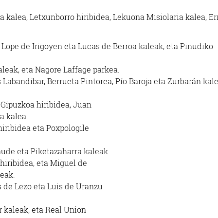
Hondarribia
Lezo
a kalea, Letxunborro hiribidea, Lekuona Misiolaria kalea, Er
, Lope de Irigoyen eta Lucas de Berroa kaleak, eta Pinudiko
kaleak, eta Nagore Laffage parkea.
 Labandibar, Berrueta Pintorea, Pío Baroja eta Zurbarán kal
, Gipuzkoa hiribidea, Juan
a kalea.
hiribidea eta Poxpologile
Iñude eta Piketazaharra kaleak.
 hiribidea, eta Miguel de
eak.
as de Lezo eta Luis de Uranzu
ar kaleak, eta Real Union