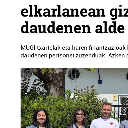
elkarlanean gi
daudenen alde
MUGI txartelak eta haren finantzazioak b
daudenen pertsonei zuzenduak. Azken de