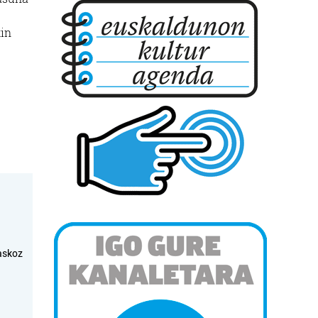
kin
askoz