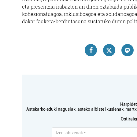
eta presentzia irabazten ari diren eztabaida publi
kohesionatuagoa, inklusiboagoa eta solidarioagoa”
dakar “aukera-berdintasuna sustatuko duten politi
Harpidetu
Astekarko eduki nagusiak, asteko albiste ikusienak, mar
Ostirale