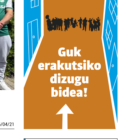
6
/
04
/
21