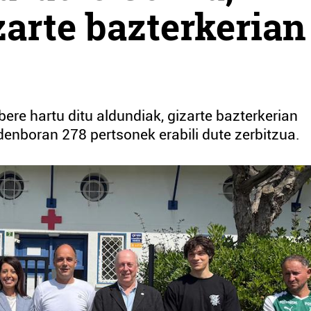
zarte bazterkerian
ere hartu ditu aldundiak, gizarte bazterkerian
nboran 278 pertsonek erabili dute zerbitzua.