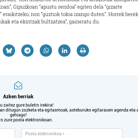
koan”, Gipuzkoan “apustu sendoa” egiten dela “gizarte
 eraikitzeko, non “guztiok tokia izango duten”. Horrek bere
kak eta ekintzak bultzatzea”, gaineratu du.
Azken berriak
 zaitez gure buletin irekira!
txan ditugun zozketa eta egitasmoak, asteburuko egitarauen agenda eta 
gehiago!
ro zure posta elektronikoan.