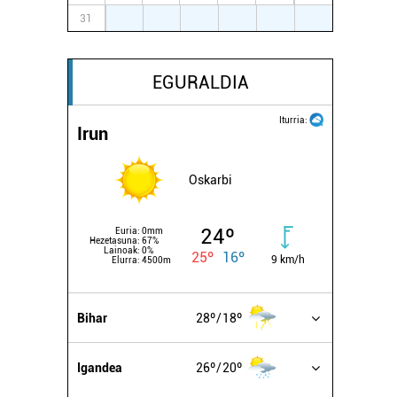
31
1
2
3
4
5
6
EGURALDIA
Iturria:
Irun
Oskarbi
24º
Euria:
0mm
Hezetasuna:
67%
Lainoak:
0%
25º
16º
9 km/h
Elurra:
4500m
Bihar
28º
18º
Igandea
26º
20º