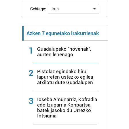
Gehiago:
Irun
Azken 7 egunetako irakurrienak
1
Guadalupeko "novenak",
aurten lehenago
2
Pistolaz egindako hiru
lapurreten ustezko egilea
atxilotu dute Guadalupen
3
Ioseba Amunarriz, Kofradia
edo Izugarria Konpartsa,
batek jasoko du Urrezko
Intsignia