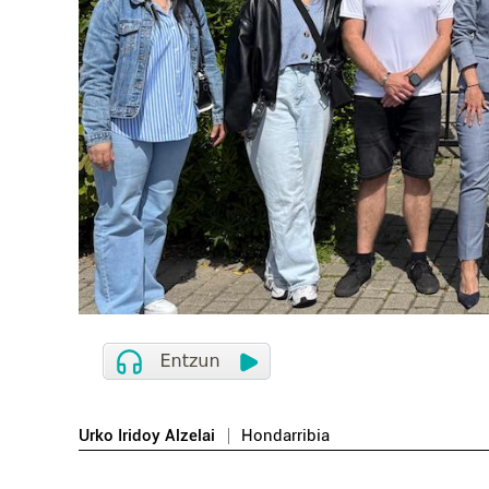
Urko Iridoy Alzelai
Hondarribia