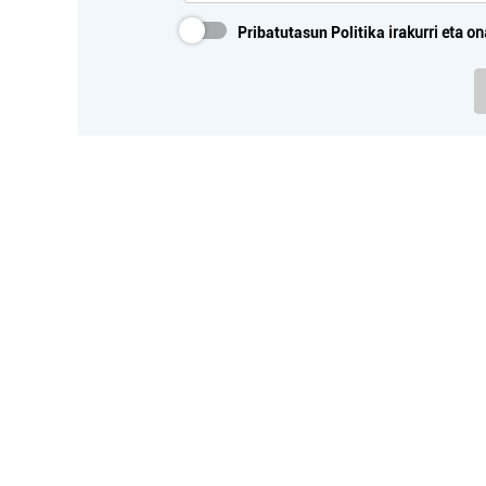
Pribatutasun Politika
irakurri eta on