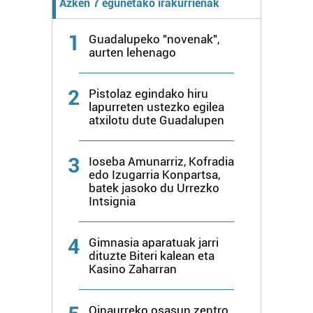
Azken 7 egunetako irakurrienak
1
Guadalupeko "novenak",
aurten lehenago
2
Pistolaz egindako hiru
lapurreten ustezko egilea
atxilotu dute Guadalupen
3
Ioseba Amunarriz, Kofradia
edo Izugarria Konpartsa,
batek jasoko du Urrezko
Intsignia
4
Gimnasia aparatuak jarri
dituzte Biteri kalean eta
Kasino Zaharran
Oinaurreko osasun zentro