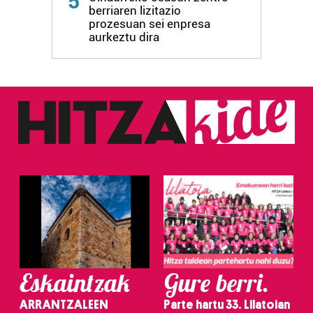
5
berriaren lizitazio
prozesuan sei enpresa
aurkeztu dira
Eskaintzak
Gure berri.
ARRANTZALEEN
Parte hartu 33. Lilatoian