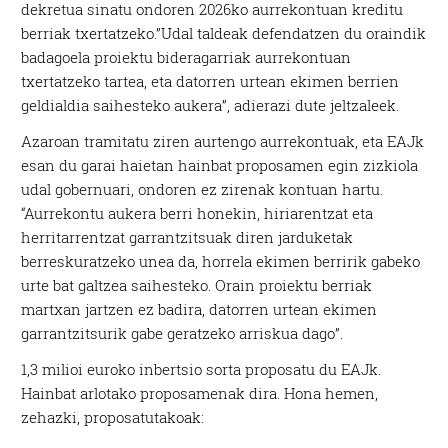
dekretua sinatu ondoren 2026ko aurrekontuan kreditu
berriak txertatzeko.”Udal taldeak defendatzen du oraindik
badagoela proiektu bideragarriak aurrekontuan
txertatzeko tartea, eta datorren urtean ekimen berrien
geldialdia saihesteko aukera”, adierazi dute jeltzaleek.
Azaroan tramitatu ziren aurtengo aurrekontuak, eta EAJk
esan du garai haietan hainbat proposamen egin zizkiola
udal gobernuari, ondoren ez zirenak kontuan hartu.
“Aurrekontu aukera berri honekin, hiriarentzat eta
herritarrentzat garrantzitsuak diren jarduketak
berreskuratzeko unea da, horrela ekimen berririk gabeko
urte bat galtzea saihesteko. Orain proiektu berriak
martxan jartzen ez badira, datorren urtean ekimen
garrantzitsurik gabe geratzeko arriskua dago”.
1,3 milioi euroko inbertsio sorta proposatu du EAJk.
Hainbat arlotako proposamenak dira. Hona hemen,
zehazki, proposatutakoak: