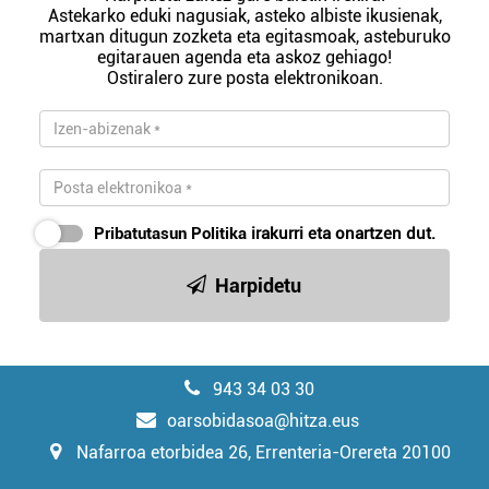
Astekarko eduki nagusiak, asteko albiste ikusienak,
martxan ditugun zozketa eta egitasmoak, asteburuko
egitarauen agenda eta askoz gehiago!
Ostiralero zure posta elektronikoan.
Pribatutasun Politika
irakurri eta onartzen dut.
Harpidetu
943 34 03 30
oarsobidasoa@hitza.eus
Nafarroa etorbidea 26, Errenteria-Orereta 20100