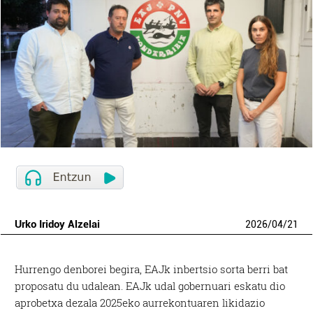
Urko Iridoy Alzelai
2026
/
04
/
21
Hurrengo denborei begira, EAJk inbertsio sorta berri bat
proposatu du udalean. EAJk udal gobernuari eskatu dio
aprobetxa dezala 2025eko aurrekontuaren likidazio