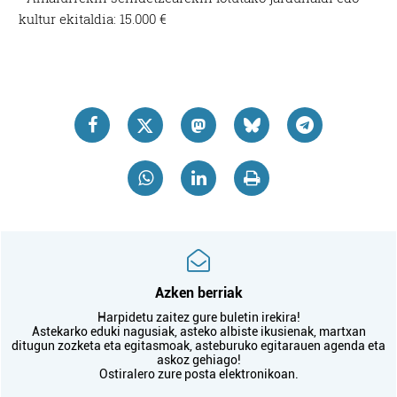
kultur ekitaldia: 15.000 €
Azken berriak
Harpidetu zaitez gure buletin irekira!
Astekarko eduki nagusiak, asteko albiste ikusienak, martxan
ditugun zozketa eta egitasmoak, asteburuko egitarauen agenda eta
askoz gehiago!
Ostiralero zure posta elektronikoan.