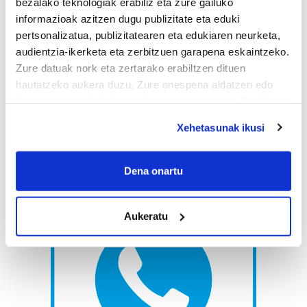
bezalako teknologiak erabiliz eta zure gailuko
informazioak azitzen dugu publizitate eta eduki
pertsonalizatua, publizitatearen eta edukiaren neurketa,
audientzia-ikerketa eta zerbitzuen garapena eskaintzeko.
Zure datuak nork eta zertarako erabiltzen dituen
hautatzeko aukera duzu. Zure onespena aldatzen edo
deuseztatzen ahal duzu edozein momentutan, Cookie
deklaraziotik edo Privacy triggerean klikatuz.
Xehetasunak ikusi
If you allow, we would also like to:
Collect information about your geographical
Dena onartu
location which can be accurate to within several
meters
Aukeratu
Identify your device by actively scanning it for
specific characteristics (fingerprinting)
Find out more about how your personal data is processed
and set your preferences in the
details section
.
Guk eta gure bazkideek zure datu pertsonalak