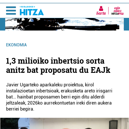
Sartu
EKONOMIA
1,3 milioiko inbertsio sorta
anitz bat proposatu du EAJk
Javier Ugarteko aparkaleku proiektua, kirol
instalazioetan inbertsioak, erakusketa areto irisgarri
bat... hainbat proposamen berri egin ditu alderdi
jeltzaleak, 2026ko aurrekontuetan ireki diren aukera
berriei begira.