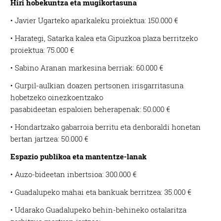
Hiri hobekuntza eta mugikortasuna
• Javier Ugarteko aparkaleku proiektua: 150.000 €
• Harategi, Satarka kalea eta Gipuzkoa plaza berritzeko
proiektua: 75.000 €
• Sabino Aranan markesina berriak: 60.000 €
• Gurpil-aulkian doazen pertsonen irisgarritasuna
hobetzeko oinezkoentzako
pasabideetan espaloien beherapenak: 50.000 €
• Hondartzako gabarroia berritu eta denboraldi honetan
bertan jartzea: 50.000 €
Espazio publikoa eta mantentze-lanak
• Auzo-bideetan inbertsioa: 300.000 €
• Guadalupeko mahai eta bankuak berritzea: 35.000 €
• Udarako Guadalupeko behin-behineko ostalaritza