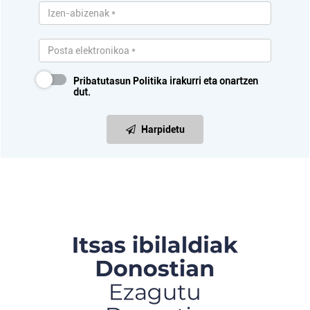
Pribatutasun Politika
irakurri eta onartzen
dut.
Harpidetu