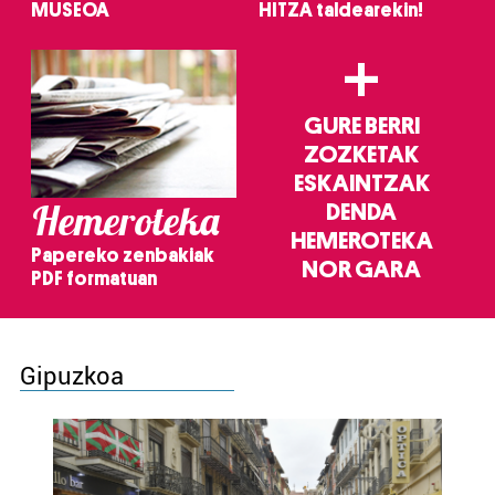
MUSEOA
HITZA taldearekin!
+
GURE BERRI
ZOZKETAK
ESKAINTZAK
Hemeroteka
DENDA
HEMEROTEKA
Papereko zenbakiak
NOR GARA
PDF formatuan
Gipuzkoa