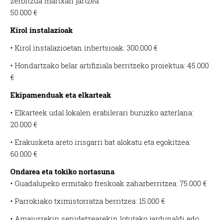
zerbitzua martxan jartzea:
50.000 €
Kirol instalazioak
• Kirol instalazioetan inbertsioak: 300.000 €
• Hondartzako belar artifiziala berritzeko proiektua: 45.000
€
Ekipamenduak eta elkarteak
• Elkarteek udal lokalen erabilerari buruzko azterlana:
20.000 €
• Erakusketa areto irisgarri bat alokatu eta egokitzea:
60.000 €
Ondarea eta tokiko nortasuna
• Guadalupeko ermitako freskoak zaharberritzea: 75.000 €
• Parrokiako tximistorratza berritzea: 15.000 €
• Amaiurrekin senidetzearekin lotutako jardunaldi edo