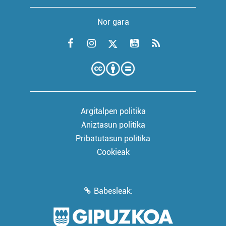
Nor gara
Argitalpen politika
Aniztasun politika
Pribatutasun politika
Cookieak
Babesleak: