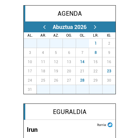
AGENDA
Abuztua 2026
AL.
AR.
AZ.
OG.
OL.
LR.
IG.
27
28
29
30
31
1
2
3
4
5
6
7
8
9
10
11
12
13
14
15
16
17
18
19
20
21
22
23
24
25
26
27
28
29
30
31
1
2
3
4
5
6
EGURALDIA
Iturria:
Irun