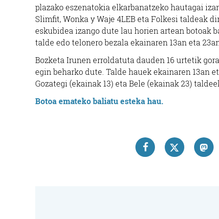
plazako eszenatokia elkarbanatzeko hautagai izan
Slimfit, Wonka y Waje 4LEB eta Folkesi taldeak dir
eskubidea izango dute lau horien artean botoak ba
talde edo telonero bezala ekainaren 13an eta 23a
Bozketa Irunen erroldatuta dauden 16 urtetik gor
egin beharko dute. Talde hauek ekainaren 13an et
Gozategi (ekainak 13) eta Bele (ekainak 23) taldee
Botoa emateko baliatu esteka hau.
Ikastetxeak
PLAIAUNDI IKASTETXEA