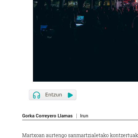
Gorka Correyero Llamas
Irun
Martxoan aurtengo sanmartzialetako kontzertuak i