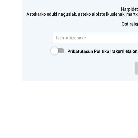
Irun
Harpidetu
Astekarko eduki nagusiak, asteko albiste ikusienak, mar
Ostirale
Pribatutasun Politika
irakurri eta on