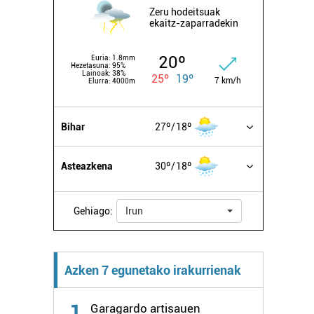
Zeru hodeitsuak
ekaitz-zaparradekin
20º
Euria:
1.8mm
Hezetasuna:
95%
Lainoak:
38%
25º
19º
7 km/h
Elurra:
4000m
Bihar
27º
18º
Asteazkena
30º
18º
Gehiago:
Irun
Azken 7 egunetako irakurrienak
1
Garagardo artisauen