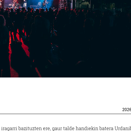
202
ragarri bazituzten ere, gaur talde handiekin batera Urdani