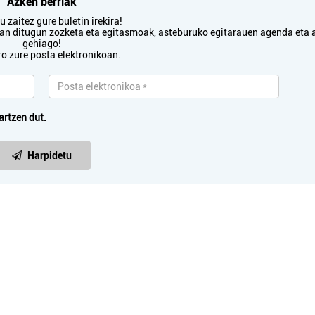
Azken berriak
Oiartzun
Irun
 zaitez gure buletin irekira!
txan ditugun zozketa eta egitasmoak, asteburuko egitarauen agenda eta 
gehiago!
ro zure posta elektronikoan.
artzen dut.
Harpidetu