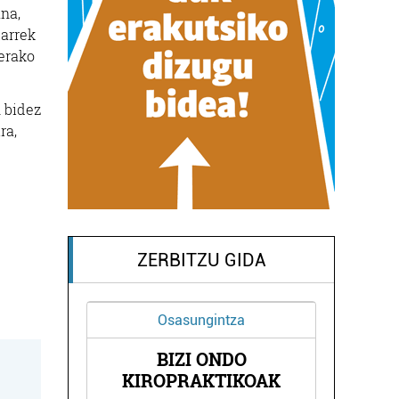
na,
tarrek
ierako
 bidez
ra,
ZERBITZU GIDA
Osasungintza
BIZI ONDO
ETXEA
PLA
KIROPRAKTIKOAK