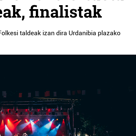
ak, finalistak
Folkesi taldeak izan dira Urdanibia plazako