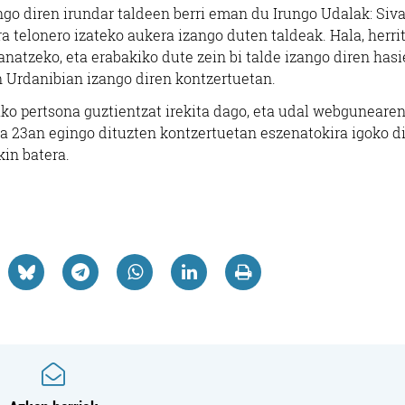
go diren irundar taldeen berri eman du Irungo Udalak: Siva
a telonero izateko aukera izango duten taldeak. Hala, herri
natzeko, eta erabakiko dute zein bi talde izango diren has
n Urdanibian izango diren kontzertuetan.
ako pertsona guztientzat irekita dago, eta udal webgunearen
a 23an egingo dituzten kontzertuetan eszenatokira igoko di
kin batera.
Osasungintza
Ikastetxeak
BIZI ONDO
PLAIAUNDI IKAST
KIROPRAKTIKOAK