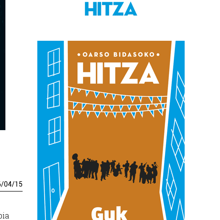
6
/
04
/
15
bia