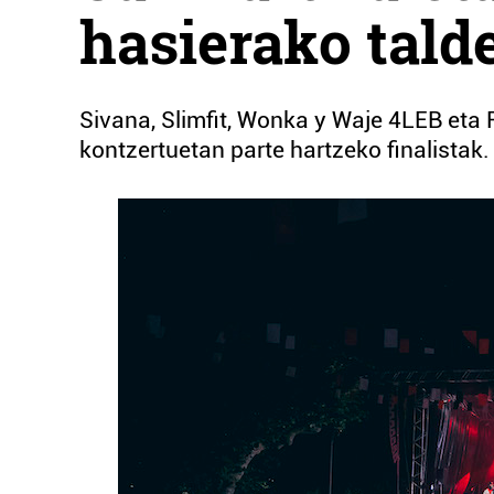
hasierako talde
Sivana, Slimfit, Wonka y Waje 4LEB eta 
kontzertuetan parte hartzeko finalistak.