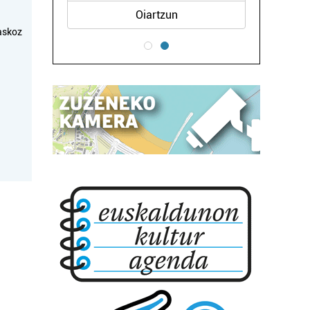
Oiartzun
askoz