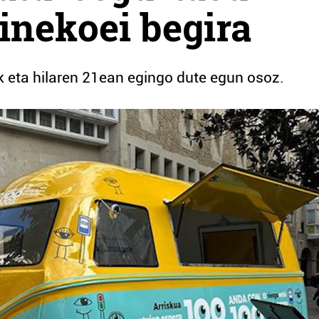
dinekoei begira
k eta hilaren 21ean egingo dute egun osoz.