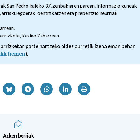
rak San Pedro kaleko 37. zenbakiaren parean. Informazio guneak
, arrisku egoerak identifikatzen eta prebentzio neurriak
arrean.
rrizketa, Kasino Zaharrean.
arrizketan parte hartzeko aldez aurretik izena eman behar
klik hemen
).
Azken berriak