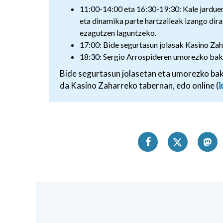
11:00-14:00 eta 16:30-19:30: Kale jardue
eta dinamika parte hartzaileak izango dira
ezagutzen laguntzeko.
17:00: Bide segurtasun jolasak Kasino Zah
18:30: Sergio Arrospideren umorezko baka
Bide segurtasun jolasetan eta umorezko bak
da Kasino Zaharreko tabernan, edo online (