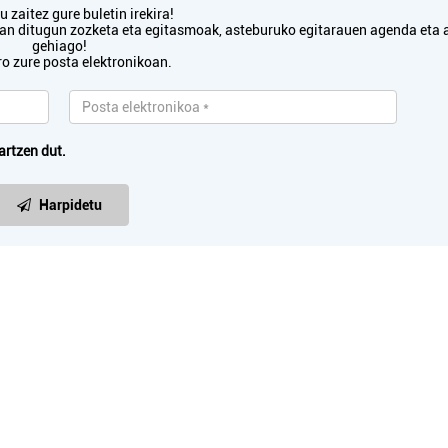
 zaitez gure buletin irekira!
txan ditugun zozketa eta egitasmoak, asteburuko egitarauen agenda eta 
gehiago!
ro zure posta elektronikoan.
artzen dut.
Harpidetu