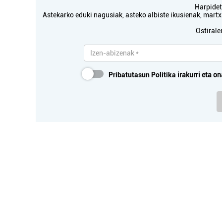
Harpidetu
Astekarko eduki nagusiak, asteko albiste ikusienak, mar
Ostirale
Pribatutasun Politika
irakurri eta on