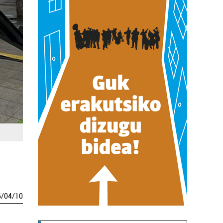
6
/
04
/
10