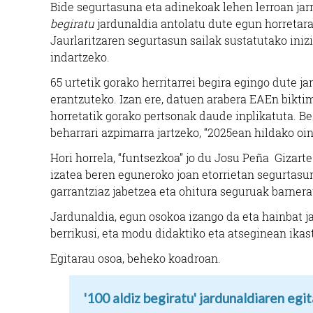
Bide segurtasuna eta adinekoak lehen lerroan jarr
begiratu
jardunaldia antolatu dute egun horretarak
Jaurlaritzaren segurtasun sailak sustatutako iniz
indartzeko.
65 urtetik gorako herritarrei begira egingo dute j
erantzuteko. Izan ere, datuen arabera EAEn biktima
ELI
horretatik gorako pertsonak daude inplikatuta. Be
beharrari azpimarra jartzeko, “2025ean hildako oi
Hori horrela, “funtsezkoa” jo du Josu Peña Gizart
izatea beren eguneroko joan etorrietan segurtasun
garrantziaz jabetzea eta ohitura seguruak barnerat
Jardunaldia, egun osokoa izango da eta hainbat j
berrikusi, eta modu didaktiko eta atseginean ikas
Egitarau osoa, beheko koadroan.
'100 aldiz begiratu' jardunaldiaren egi