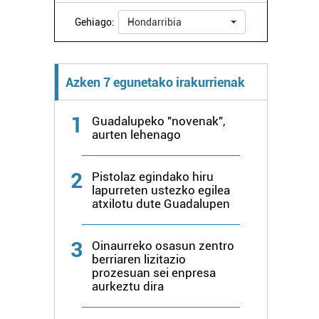
Gehiago:
Hondarribia
Azken 7 egunetako irakurrienak
1
Guadalupeko "novenak",
aurten lehenago
2
Pistolaz egindako hiru
lapurreten ustezko egilea
atxilotu dute Guadalupen
3
Oinaurreko osasun zentro
berriaren lizitazio
prozesuan sei enpresa
aurkeztu dira