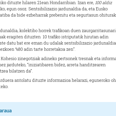
iko dituzte hilaren 21ean Hondarribian. Izan ere,
100 aldiz
o, egun osoz. Sentsibilizazio jardunaldia da, eta Eusko
iatiba da bide ezbeharrak prebenitu eta segurtasun ohiturak
Ikastetxeak
Arropa dendak
ardunaldia, kolektibo horrek trafikoan duen zaurgarritasunari
LOVE & PARADI
k eragiten dituzten 10 trafiko istriputatik hirutan adin
ZALDE HERRI ESKOLA
ARROPA DEND
ste datu bat ere eman du udalak sentsibilizazio jardunaldi
nezkoen %80 adin tarte horretakoa zen”.
Oiartzun
Errenteria-Orereta
e Kohesio zinegotziak adineko pertsonek tresnak eta inform
ez jarduteko, “iniziatibaren bidez, arreta handitzearen
zea bilatzen da”.
arduera antolatu dituzte informazioa helarazi, eguneroko oh
teko.
taraua