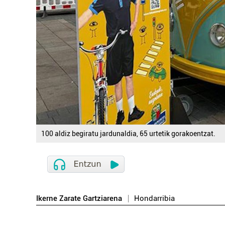
100 aldiz begiratu jardunaldia, 65 urtetik gorakoentzat.
Ikerne Zarate Gartziarena
Hondarribia