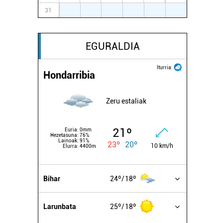
31
1
2
3
4
5
6
EGURALDIA
Iturria:
Hondarribia
Zeru estaliak
21º
Euria:
0mm
Hezetasuna:
76%
Lainoak:
91%
23º
20º
10 km/h
Elurra:
4400m
Bihar
24º
18º
Larunbata
25º
18º