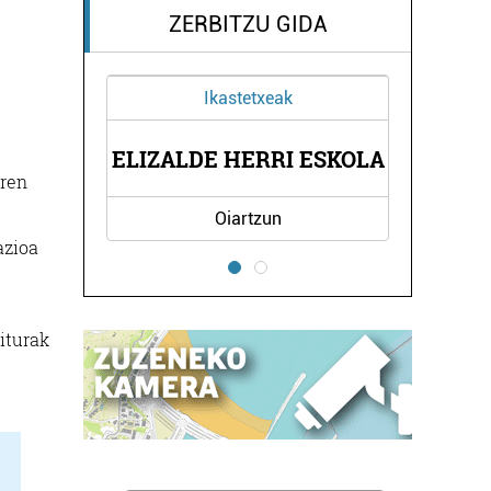
ZERBITZU GIDA
Ikastetxeak
SE
ELIZALDE HERRI ESKOLA
A
aren
Oiartzun
azioa
iturak