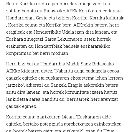
Baina Korrika ez da egun horretara mugatzen. Lau
zatitan banatu du Bidasoako AEKk Korrikaren egitaraua
Hondarribian: Gazte eta txikien Korrika, Korrika kulturala
, Korrika eguna eta Korrika bera. AEKrekin batera, herri
eragileak eta Hondarribiko Udala izan dira lanean, eta
Euskara zinegotzi Garoa Lekuonaren ustez, horrek
erakusten du Hondarribiak baduela euskararekiko
konpromiso bat herri moduan.
Herri bizi bat da Hondarribia Maddi Sanz Bidasoako
AEKko kidearen ustez. “Nabaritu dugu badagoela gogoa
gauzak egiteko eta euskararen ekosistema lehen lerroan
jartzeko”, adierazi du Sanzek. Eragile askorekin batera
aritu dira lanean, eta horrek komunitate izaera hartuz,
lankidetza sarea handitu du, herritarrek herriarentzat
gauzak eginez.
Korrika eguna martxoaren 14ean. “Euskararen alde
egiteko, bertako potentziala aprobetxatzea ezinbestekoa
da, horrek batzen gaitu eta, euskarak”, esan du Uxue