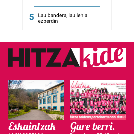
5
Lau bandera, lau lehia
ezberdin
Eskaintzak
Gure berri.