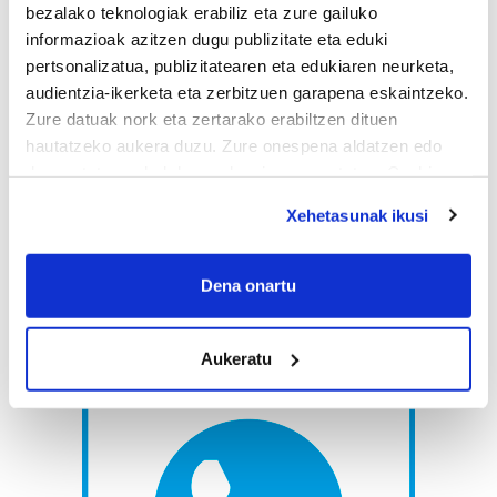
bezalako teknologiak erabiliz eta zure gailuko
informazioak azitzen dugu publizitate eta eduki
pertsonalizatua, publizitatearen eta edukiaren neurketa,
audientzia-ikerketa eta zerbitzuen garapena eskaintzeko.
Zure datuak nork eta zertarako erabiltzen dituen
hautatzeko aukera duzu. Zure onespena aldatzen edo
deuseztatzen ahal duzu edozein momentutan, Cookie
deklaraziotik edo Privacy triggerean klikatuz.
Xehetasunak ikusi
If you allow, we would also like to:
Collect information about your geographical
Dena onartu
location which can be accurate to within several
meters
Aukeratu
Identify your device by actively scanning it for
specific characteristics (fingerprinting)
Find out more about how your personal data is processed
and set your preferences in the
details section
.