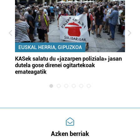
EUSKAL HERRIA, GIPUZKOA
KASek salatu du «jazarpen poliziala» jasan
Pa
dutela gose direnei ogitartekoak
da
emateagatik
«s
Azken berriak