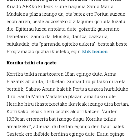
Kriado AEKko kideak. Gune nagusia Santa Maria
Madalena plaza izango da, eta batez ere Portua auzoan
egon arren, beste auzoetako bizilagunei gonbita luzatu
die. Egitarau luzea antolatu dute, goizetik gaueraino.
Denetarik izango da. Musika, dantza, bazkaria,
batukadak, eta “parranda egiteko aukera”, besteak beste.
Programazio guztia ikusteko, egin
klik hemen
.
Korrika txiki eta gazte
Korrika txikia martxoaren 18an egingo dute, Arma
Plazatik abiatuta, 10:00etan. Zumardira jaitsiko dira eta
bertatik, Sabino Arana kaletik Portua auzora hurbilduko
dira. Santa Maria Madalena plazan amaituko dute.
Herriko hiru ikastetxeetako ikasleak izango dira bertan,
Korrikako leloak herri osotik aldarrikatzen. “Aurten
10:30ean erromeria bat izango dugu, Korrika txikia
amaitzeko”, adierazi du bertan egongo den haur batek.
Gazteek ere ibilbide berdina egingo dute. Euria egingo