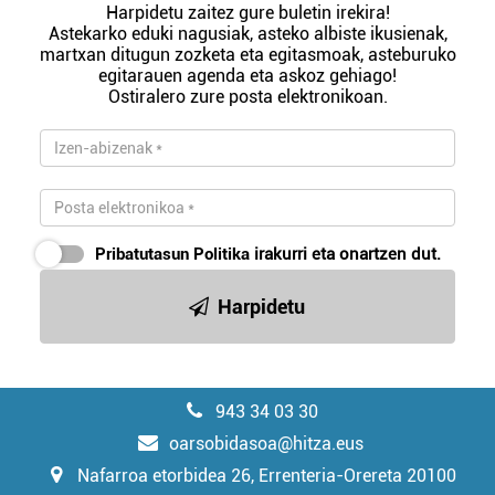
Harpidetu zaitez gure buletin irekira!
Astekarko eduki nagusiak, asteko albiste ikusienak,
martxan ditugun zozketa eta egitasmoak, asteburuko
egitarauen agenda eta askoz gehiago!
Ostiralero zure posta elektronikoan.
Pribatutasun Politika
irakurri eta onartzen dut.
Harpidetu
943 34 03 30
oarsobidasoa@hitza.eus
Nafarroa etorbidea 26, Errenteria-Orereta 20100