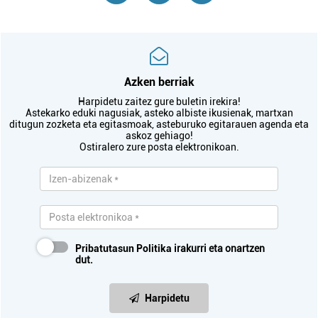
Azken berriak
Harpidetu zaitez gure buletin irekira!
Astekarko eduki nagusiak, asteko albiste ikusienak, martxan
ditugun zozketa eta egitasmoak, asteburuko egitarauen agenda eta
askoz gehiago!
Ostiralero zure posta elektronikoan.
Pribatutasun Politika
irakurri eta onartzen
dut.
Harpidetu