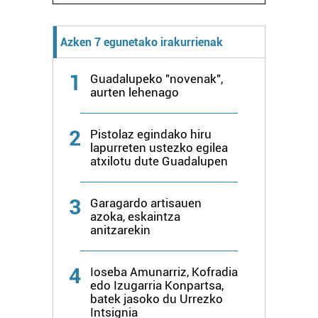
Azken 7 egunetako irakurrienak
1
Guadalupeko "novenak",
aurten lehenago
2
Pistolaz egindako hiru
lapurreten ustezko egilea
atxilotu dute Guadalupen
3
Garagardo artisauen
azoka, eskaintza
anitzarekin
4
Ioseba Amunarriz, Kofradia
edo Izugarria Konpartsa,
batek jasoko du Urrezko
Intsignia