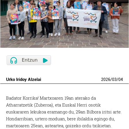
Urko Iridoy Alzelai
2026
/
03
/
04
Badator Korrika! Martxoaren 19an aterako da
Atharratzetik (Zuberoa), eta Euskal Herri osotik
euskararen lekukoa eramango du, 29an Bilbora iritsi arte.
Hondarribian, urtero moduan, bere ibilaldia egingo du,
martxoaren 25ean, asteartea, goizeko ordu txikietan.