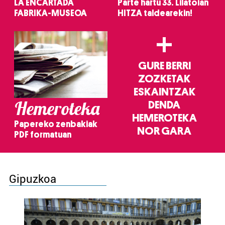
LA ENCARTADA
Parte hartu 33. Lilatoian
FABRIKA-MUSEOA
HITZA taldearekin!
+
GURE BERRI
ZOZKETAK
ESKAINTZAK
Hemeroteka
DENDA
HEMEROTEKA
Papereko zenbakiak
NOR GARA
PDF formatuan
Gipuzkoa