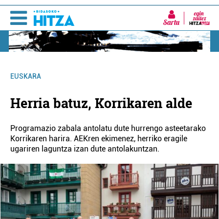
Sartu
EUSKARA
Herria batuz, Korrikaren alde
Programazio zabala antolatu dute hurrengo asteetarako
Korrikaren harira. AEKren ekimenez, herriko eragile
ugariren laguntza izan dute antolakuntzan.