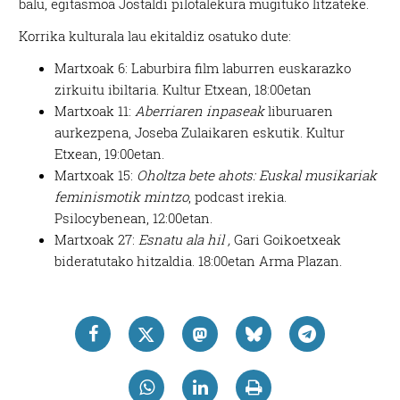
balu, egitasmoa Jostaldi pilotalekura mugituko litzateke.
Korrika kulturala lau ekitaldiz osatuko dute:
Martxoak 6: Laburbira film laburren euskarazko
zirkuitu ibiltaria. Kultur Etxean, 18:00etan
Martxoak 11:
Aberriaren inpaseak
liburuaren
aurkezpena, Joseba Zulaikaren eskutik. Kultur
Etxean, 19:00etan.
Martxoak 15:
Oholtza bete ahots: Euskal musikariak
feminismotik mintzo
, podcast irekia.
Psilocybenean, 12:00etan.
Martxoak 27:
Esnatu ala hil ,
Gari Goikoetxeak
bideratutako hitzaldia. 18:00etan Arma Plazan.