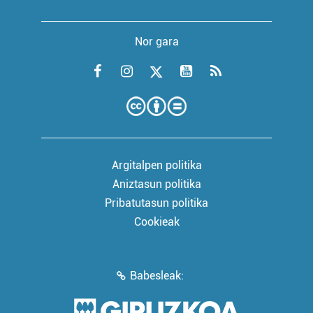
Nor gara
Argitalpen politika
Aniztasun politika
Pribatutasun politika
Cookieak
Babesleak: