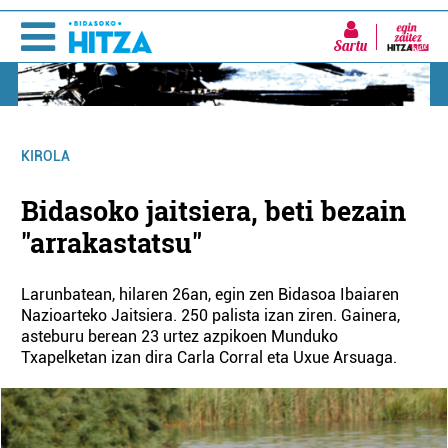
Sartu
KIROLA
Bidasoko jaitsiera, beti bezain
"arrakastatsu"
Larunbatean, hilaren 26an, egin zen Bidasoa Ibaiaren
Nazioarteko Jaitsiera. 250 palista izan ziren. Gainera,
asteburu berean 23 urtez azpikoen Munduko
Txapelketan izan dira Carla Corral eta Uxue Arsuaga.