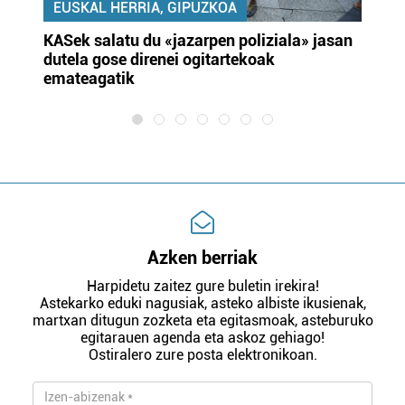
EUSKAL HERRIA, GIPUZKOA
KASek salatu du «jazarpen poliziala» jasan
Pa
dutela gose direnei ogitartekoak
da
emateagatik
«s
Azken berriak
Harpidetu zaitez gure buletin irekira!
Astekarko eduki nagusiak, asteko albiste ikusienak,
martxan ditugun zozketa eta egitasmoak, asteburuko
egitarauen agenda eta askoz gehiago!
Ostiralero zure posta elektronikoan.