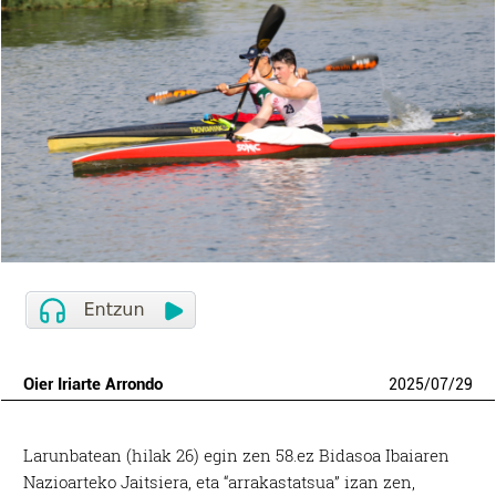
Oier Iriarte Arrondo
2025
/
07
/
29
Larunbatean (hilak 26) egin zen 58.ez Bidasoa Ibaiaren
Nazioarteko Jaitsiera, eta “arrakastatsua” izan zen,