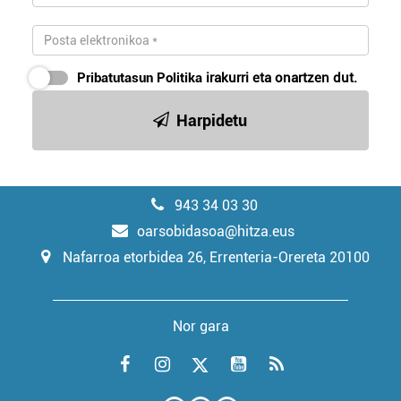
Pribatutasun Politika
irakurri eta onartzen dut.
Harpidetu
943 34 03 30
oarsobidasoa@hitza.eus
Nafarroa etorbidea 26, Errenteria-Orereta 20100
Nor gara