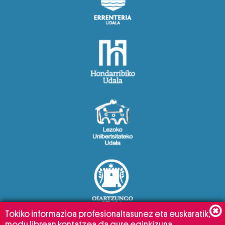
Tokiko informazioa profesionaltasunez eta euskaratik,
modu librean kontatzea da gure eginkizuna.