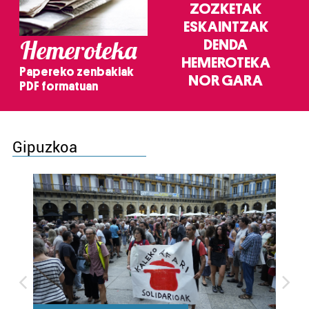
ZOZKETAK
ESKAINTZAK
Hemeroteka
DENDA
HEMEROTEKA
Papereko zenbakiak
NOR GARA
PDF formatuan
Gipuzkoa