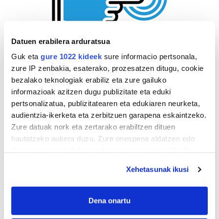
Datuen erabilera arduratsua
Guk eta
gure 1022 kideek
sure informacio pertsonala,
zure IP zenbakia, esaterako, prozesatzen ditugu, cookie
bezalako teknologiak erabiliz eta zure gailuko
informazioak azitzen dugu publizitate eta eduki
pertsonalizatua, publizitatearen eta edukiaren neurketa,
audientzia-ikerketa eta zerbitzuen garapena eskaintzeko.
Zure datuak nork eta zertarako erabiltzen dituen
hautatzeko aukera duzu. Zure onespena aldatzen edo
deuseztatzen ahal duzu edozein momentutan, Cookie
deklaraziotik edo Privacy triggerean klikatuz.
Xehetasunak ikusi
If you allow, we would also like to:
Collect information about your geographical
Dena onartu
location which can be accurate to within several