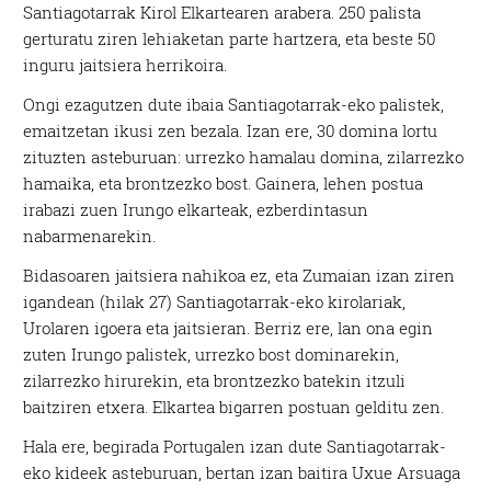
Santiagotarrak Kirol Elkartearen arabera. 250 palista
gerturatu ziren lehiaketan parte hartzera, eta beste 50
inguru jaitsiera herrikoira.
Ongi ezagutzen dute ibaia Santiagotarrak-eko palistek,
emaitzetan ikusi zen bezala. Izan ere, 30 domina lortu
zituzten asteburuan: urrezko hamalau domina, zilarrezko
hamaika, eta brontzezko bost. Gainera, lehen postua
irabazi zuen Irungo elkarteak, ezberdintasun
nabarmenarekin.
Bidasoaren jaitsiera nahikoa ez, eta Zumaian izan ziren
igandean (hilak 27) Santiagotarrak-eko kirolariak,
Urolaren igoera eta jaitsieran. Berriz ere, lan ona egin
zuten Irungo palistek, urrezko bost dominarekin,
zilarrezko hirurekin, eta brontzezko batekin itzuli
baitziren etxera. Elkartea bigarren postuan gelditu zen.
Hala ere, begirada Portugalen izan dute Santiagotarrak-
eko kideek asteburuan, bertan izan baitira Uxue Arsuaga