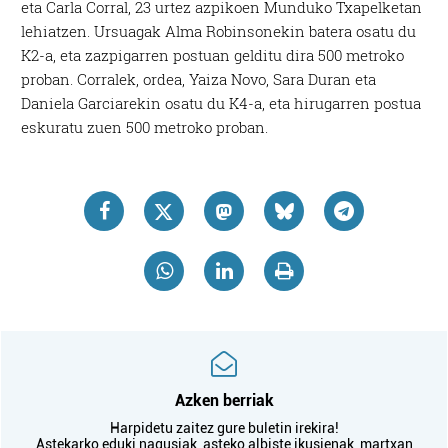
eta Carla Corral, 23 urtez azpikoen Munduko Txapelketan
lehiatzen. Ursuagak Alma Robinsonekin batera osatu du
K2-a, eta zazpigarren postuan gelditu dira 500 metroko
proban. Corralek, ordea, Yaiza Novo, Sara Duran eta
Daniela Garciarekin osatu du K4-a, eta hirugarren postua
eskuratu zuen 500 metroko proban.
Azken berriak
Harpidetu zaitez gure buletin irekira!
Astekarko eduki nagusiak, asteko albiste ikusienak, martxan