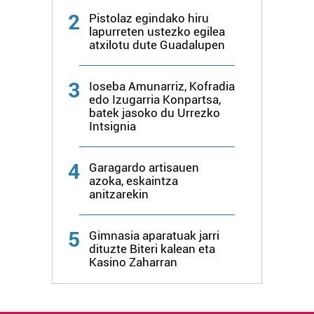
2
Pistolaz egindako hiru
lapurreten ustezko egilea
atxilotu dute Guadalupen
3
Ioseba Amunarriz, Kofradia
edo Izugarria Konpartsa,
batek jasoko du Urrezko
Intsignia
4
Garagardo artisauen
azoka, eskaintza
anitzarekin
5
Gimnasia aparatuak jarri
dituzte Biteri kalean eta
Kasino Zaharran