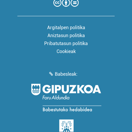
Argitalpen politika
Aniztasun politika
Pribatutasun politika
Cookieak
Babesleak: