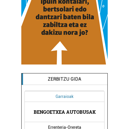
ZERBITZU GIDA
Garraioak
DENDA
BENGOETXEA AUTOBUSAK
PACH
Errenteria-Orereta