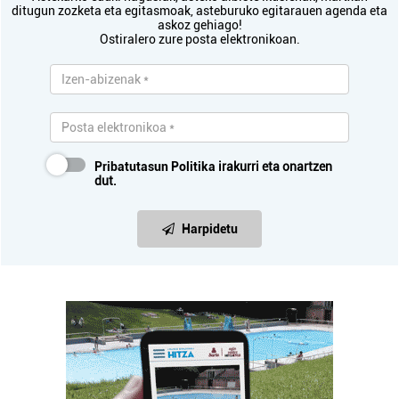
ditugun zozketa eta egitasmoak, asteburuko egitarauen agenda eta
askoz gehiago!
Ostiralero zure posta elektronikoan.
Pribatutasun Politika
irakurri eta onartzen
dut.
Harpidetu