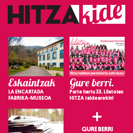
Eskaintzak
Gure berri.
LA ENCARTADA
Parte hartu 33. Lilatoian
FABRIKA-MUSEOA
HITZA taldearekin!
+
GURE BERRI