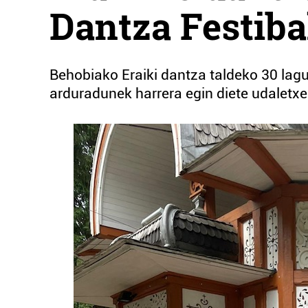
Dantza Festibal
Behobiako Eraiki dantza taldeko 30 lagu
arduradunek harrera egin diete udaletx