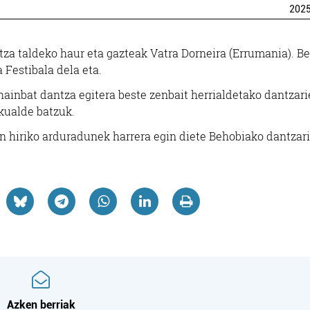
202
Errenteria-Orereta
Errenteria-Orereta
antza taldeko haur eta gazteak Vatra Dorneira (Errumania). B
 Festibala dela eta.
hainbat dantza egitera beste zenbait herrialdetako dantzari
skualde batzuk.
ean hiriko arduradunek harrera egin diete Behobiako dantzari
Azken berriak