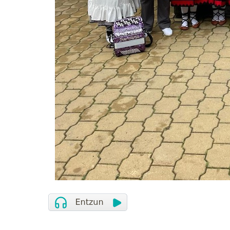
Argazkilaritza
ER
BLACK IRUDI FAKTORIA
E