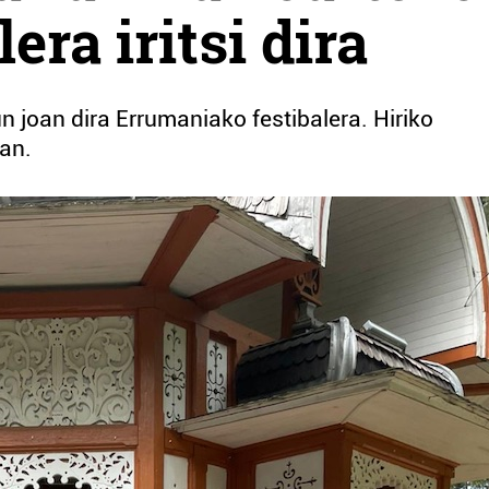
era iritsi dira
n joan dira Errumaniako festibalera. Hiriko
ean.