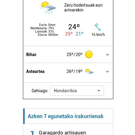
Zeru hodeitsuak euri
arinarekin
24º
Euria:
0mm
Hezetasuna:
79%
Lainoak:
33%
25º
21º
16 km/h
Elurra:
4000m
Bihar
25º
20º
Asteartea
26º
19º
Gehiago:
Hondarribia
Azken 7 egunetako irakurrienak
1
Garagardo artisauen