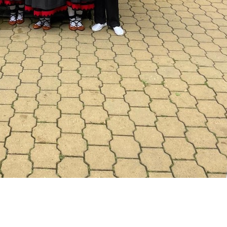
Artxiboak
Argazkilaritza
ESBIL MUSIKAREN
BLACK IRUDI FAKT
USKAL ARTXIBOA