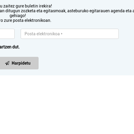
 zaitez gure buletin irekira!
txan ditugun zozketa eta egitasmoak, asteburuko egitarauen agenda eta 
gehiago!
ro zure posta elektronikoan.
artzen dut.
Harpidetu