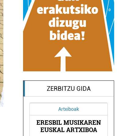
ZERBITZU GIDA
Artxiboak
ERESBIL MUSIKAREN
ORIA
BLA
EUSKAL ARTXIBOA