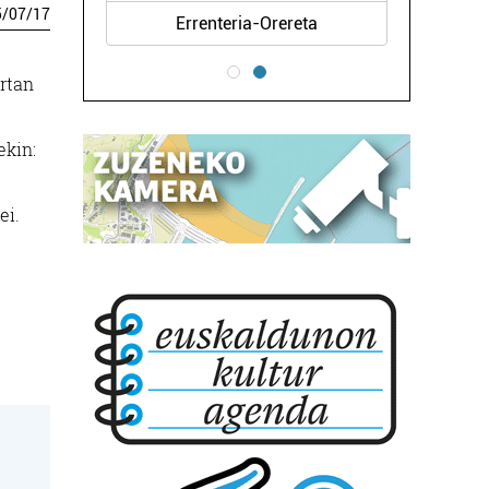
5
/
07
/
17
Errenteria-Orereta
ertan
ekin:
ei.