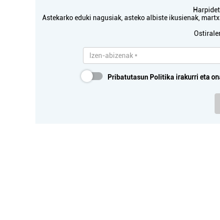
Harpidetu
Astekarko eduki nagusiak, asteko albiste ikusienak, mar
Ostirale
Pribatutasun Politika
irakurri eta on