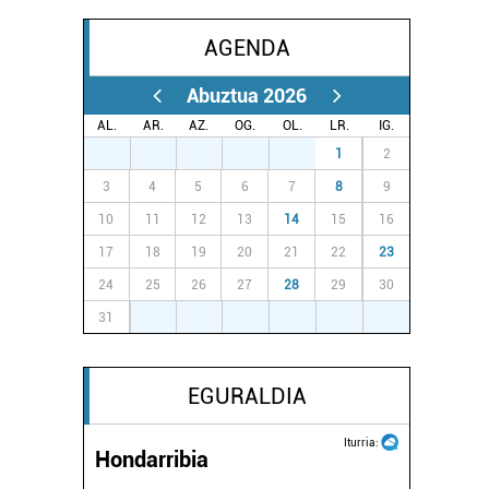
AGENDA
Abuztua 2026
AL.
AR.
AZ.
OG.
OL.
LR.
IG.
27
28
29
30
31
1
2
3
4
5
6
7
8
9
10
11
12
13
14
15
16
17
18
19
20
21
22
23
24
25
26
27
28
29
30
31
1
2
3
4
5
6
EGURALDIA
Iturria:
Hondarribia