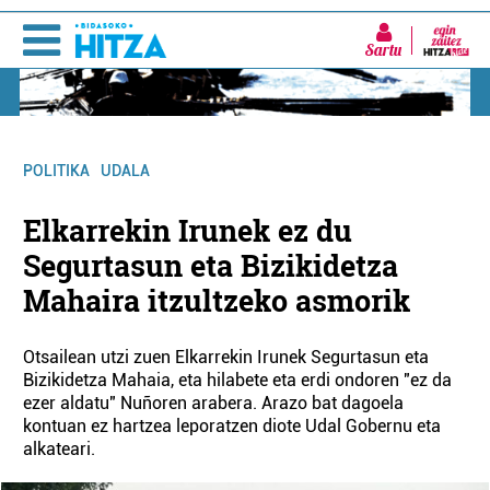
Sartu
POLITIKA
UDALA
Elkarrekin Irunek ez du
Segurtasun eta Bizikidetza
Mahaira itzultzeko asmorik
Otsailean utzi zuen Elkarrekin Irunek Segurtasun eta
Bizikidetza Mahaia, eta hilabete eta erdi ondoren "ez da
ezer aldatu" Nuñoren arabera. Arazo bat dagoela
kontuan ez hartzea leporatzen diote Udal Gobernu eta
alkateari.