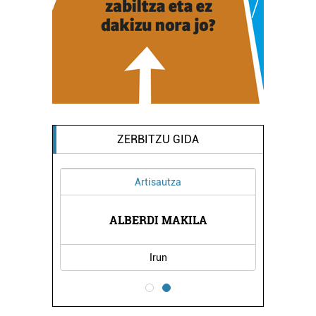
ZERBITZU GIDA
Artisautza
IÑIGO
MARI
ALBERDI MAKILA
Irun