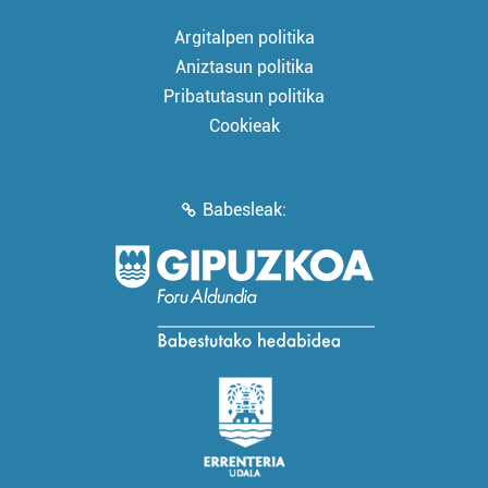
Argitalpen politika
Aniztasun politika
Pribatutasun politika
Cookieak
Babesleak: