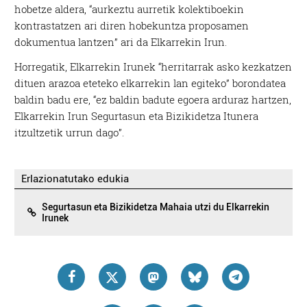
hobetze aldera, “aurkeztu aurretik kolektiboekin
kontrastatzen ari diren hobekuntza proposamen
dokumentua lantzen” ari da Elkarrekin Irun.
Horregatik, Elkarrekin Irunek “herritarrak asko kezkatzen
dituen arazoa eteteko elkarrekin lan egiteko” borondatea
baldin badu ere, “ez baldin badute egoera arduraz hartzen,
Elkarrekin Irun Segurtasun eta Bizikidetza Itunera
itzultzetik urrun dago”.
Erlazionatutako edukia
Segurtasun eta Bizikidetza Mahaia utzi du Elkarrekin
Irunek