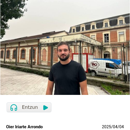
Oier Iriarte Arrondo
2025
/
04
/
04