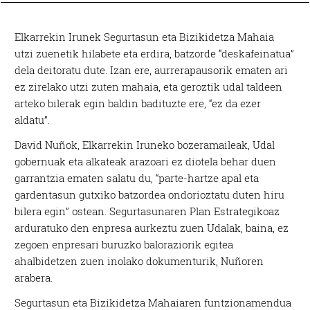
Elkarrekin Irunek Segurtasun eta Bizikidetza Mahaia
utzi zuenetik hilabete eta erdira, batzorde “deskafeinatua”
dela deitoratu dute. Izan ere, aurrerapausorik ematen ari
ez zirelako utzi zuten mahaia, eta geroztik udal taldeen
arteko bilerak egin baldin badituzte ere, “ez da ezer
aldatu”.
David Nuñok, Elkarrekin Iruneko bozeramaileak, Udal
gobernuak eta alkateak arazoari ez diotela behar duen
garrantzia ematen salatu du, “parte-hartze apal eta
gardentasun gutxiko batzordea ondorioztatu duten hiru
bilera egin” ostean. Segurtasunaren Plan Estrategikoaz
arduratuko den enpresa aurkeztu zuen Udalak, baina, ez
zegoen enpresari buruzko baloraziorik egitea
ahalbidetzen zuen inolako dokumenturik, Nuñoren
arabera.
Segurtasun eta Bizikidetza Mahaiaren funtzionamendua