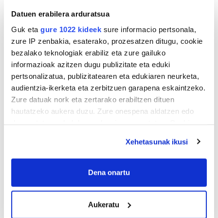
Datuen erabilera arduratsua
Guk eta
gure 1022 kideek
sure informacio pertsonala,
zure IP zenbakia, esaterako, prozesatzen ditugu, cookie
bezalako teknologiak erabiliz eta zure gailuko
informazioak azitzen dugu publizitate eta eduki
pertsonalizatua, publizitatearen eta edukiaren neurketa,
audientzia-ikerketa eta zerbitzuen garapena eskaintzeko.
Zure datuak nork eta zertarako erabiltzen dituen
hautatzeko aukera duzu. Zure onespena aldatzen edo
deuseztatzen ahal duzu edozein momentutan, Cookie
deklaraziotik edo Privacy triggerean klikatuz.
Xehetasunak ikusi
If you allow, we would also like to:
Collect information about your geographical
Dena onartu
AGENDA
location which can be accurate to within several
meters
Aukeratu
Identify your device by actively scanning it for
Abuztua 2026
specific characteristics (fingerprinting)