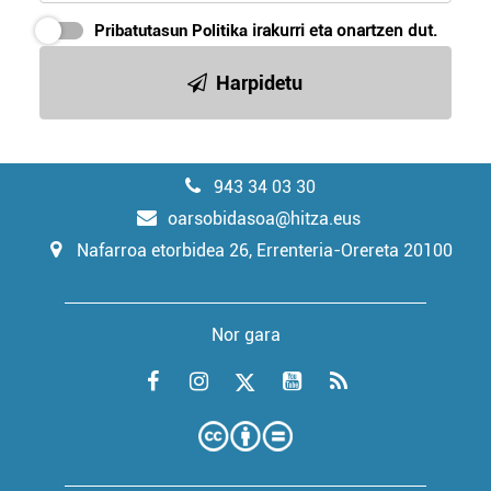
Pribatutasun Politika
irakurri eta onartzen dut.
Harpidetu
943 34 03 30
oarsobidasoa@hitza.eus
Nafarroa etorbidea 26, Errenteria-Orereta 20100
Nor gara