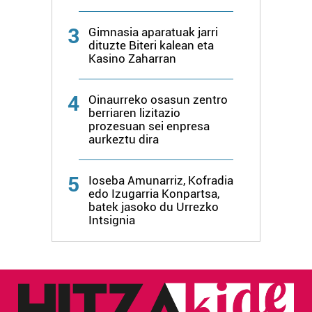
3
Gimnasia aparatuak jarri
dituzte Biteri kalean eta
Kasino Zaharran
4
Oinaurreko osasun zentro
berriaren lizitazio
prozesuan sei enpresa
aurkeztu dira
5
Ioseba Amunarriz, Kofradia
edo Izugarria Konpartsa,
batek jasoko du Urrezko
Intsignia