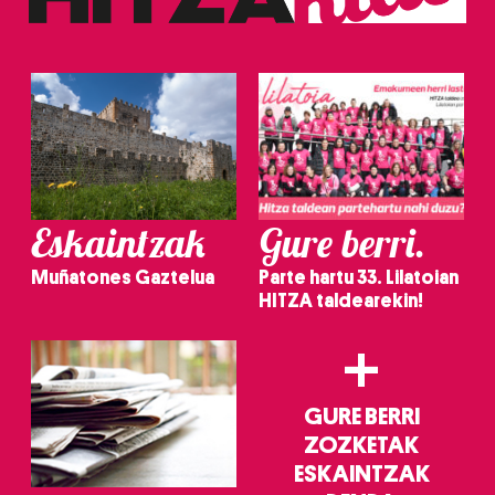
Eskaintzak
Gure berri.
Muñatones Gaztelua
Parte hartu 33. Lilatoian
HITZA taldearekin!
+
GURE BERRI
ZOZKETAK
ESKAINTZAK