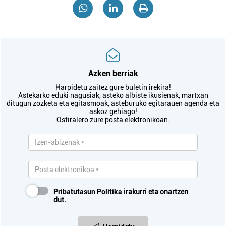
Azken berriak
Harpidetu zaitez gure buletin irekira!
Astekarko eduki nagusiak, asteko albiste ikusienak, martxan
ditugun zozketa eta egitasmoak, asteburuko egitarauen agenda eta
askoz gehiago!
Ostiralero zure posta elektronikoan.
Pribatutasun Politika
irakurri eta onartzen
dut.