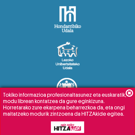
Tokiko informazioa profesionaltasunez eta euskaratik,
modu librean kontatzea da gure eginkizuna.
Horretarako zure ekarpena beharrezkoa da, eta ongi
maitatzeko modurik zintzoena da HITZAkide egitea.