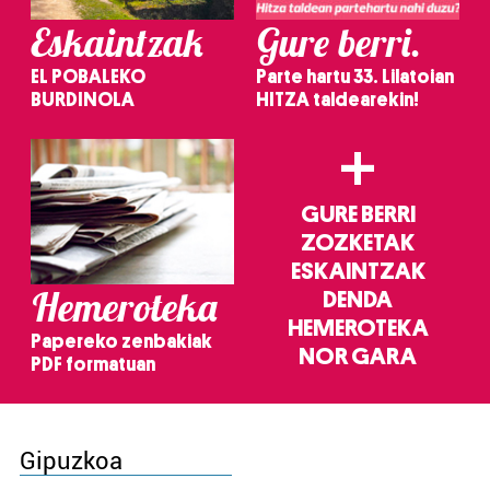
Eskaintzak
Gure berri.
EL POBALEKO
Parte hartu 33. Lilatoian
BURDINOLA
HITZA taldearekin!
+
GURE BERRI
ZOZKETAK
ESKAINTZAK
Hemeroteka
DENDA
HEMEROTEKA
Papereko zenbakiak
NOR GARA
PDF formatuan
Gipuzkoa