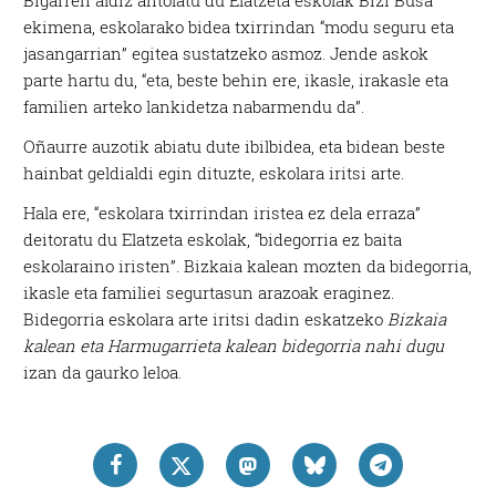
ekimena, eskolarako bidea txirrindan “modu seguru eta
jasangarrian” egitea sustatzeko asmoz. Jende askok
parte hartu du, “eta, beste behin ere, ikasle, irakasle eta
familien arteko lankidetza nabarmendu da”.
Oñaurre auzotik abiatu dute ibilbidea, eta bidean beste
hainbat geldialdi egin dituzte, eskolara iritsi arte.
Hala ere, “eskolara txirrindan iristea ez dela erraza”
deitoratu du Elatzeta eskolak, “bidegorria ez baita
eskolaraino iristen”. Bizkaia kalean mozten da bidegorria,
ikasle eta familiei segurtasun arazoak eraginez.
Bidegorria eskolara arte iritsi dadin eskatzeko
Bizkaia
kalean eta Harmugarrieta kalean bidegorria nahi dugu
izan da gaurko leloa.