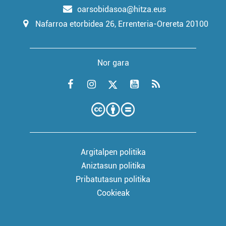
oarsobidasoa@hitza.eus
Nafarroa etorbidea 26, Errenteria-Orereta 20100
Nor gara
Argitalpen politika
Aniztasun politika
Pribatutasun politika
Cookieak