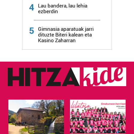
4
Lau bandera, lau lehia
ezberdin
5
Gimnasia aparatuak jarri
dituzte Biteri kalean eta
Kasino Zaharran