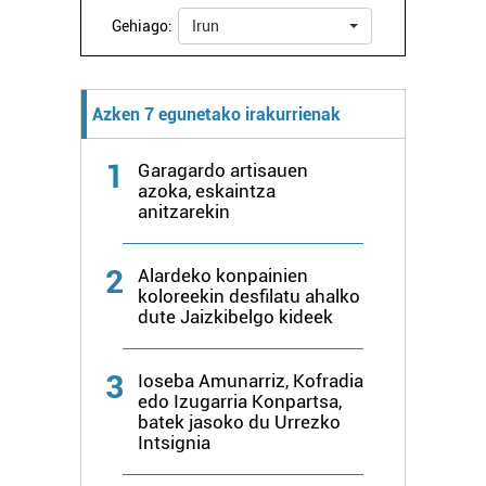
Gehiago:
Irun
Webgune honek cookie propioak eta hirugarrenen cookie-
fitxategiak erabiltzen ditu. Zure esperientzia eta
zerbitzuak hobetzeko asmoz, cookie teknologiaz
Azken 7 egunetako irakurrienak
baliatzen gara. Ohar hau onartuz gero, teknologia hori
erabiltzeko baimen esplizitua ematen diguzu.
Gehiago
1
Garagardo artisauen
irakurri
azoka, eskaintza
anitzarekin
2
Alardeko konpainien
koloreekin desfilatu ahalko
dute Jaizkibelgo kideek
3
Ioseba Amunarriz, Kofradia
edo Izugarria Konpartsa,
batek jasoko du Urrezko
Intsignia