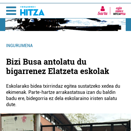
Sartu
INGURUMENA
Bizi Busa antolatu du
bigarrenez Elatzeta eskolak
Eskolarako bidea txirrindaz egitea sustatzeko xedea du
ekimenak. Parte-hartze arrakastatsua izan du baldin
badu ere, bidegorria ez dela eskolaraino iristen salatu
dute.