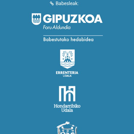
Babesleak: