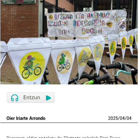
Oier Iriarte Arrondo
2025
/
04
/
04
Bigarren aldiz antolatu du Elatzeta eskolak Bizi Busa