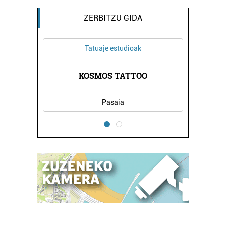
ZERBITZU GIDA
Tatuaje estudioak
O
KOSMOS TATTOO
SAGAR Z
Pasaia