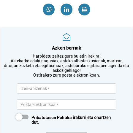
Azken berriak
Harpidetu zaitez gure buletin irekira!
Astekarko eduki nagusiak, asteko albiste ikusienak, martxan
ditugun zozketa eta egitasmoak, asteburuko egitarauen agenda eta
askoz gehiago!
Ostiralero zure posta elektronikoan.
Pribatutasun Politika
irakurri eta onartzen
dut.