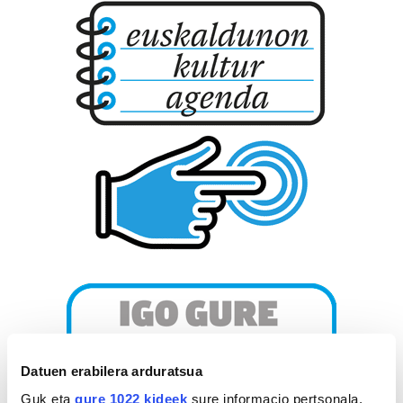
Datuen erabilera arduratsua
Guk eta
gure 1022 kideek
sure informacio pertsonala,