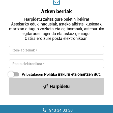
Azken berriak
Harpidetu zaitez gure buletin irekira!
Astekarko eduki nagusiak, asteko albiste ikusienak,
martxan ditugun zozketa eta egitasmoak, asteburuko
egitarauen agenda eta askoz gehiago!
Ostiralero zure posta elektronikoan.
Pribatutasun Politika
irakurri eta onartzen dut.
Harpidetu
943 34 03 30