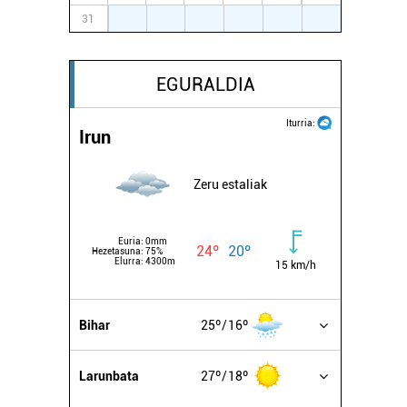
31
1
2
3
4
5
6
EGURALDIA
Iturria:
Irun
Zeru estaliak
Euria:
0mm
24º
20º
Hezetasuna:
75%
Elurra:
4300m
15 km/h
Bihar
25º
16º
Larunbata
27º
18º