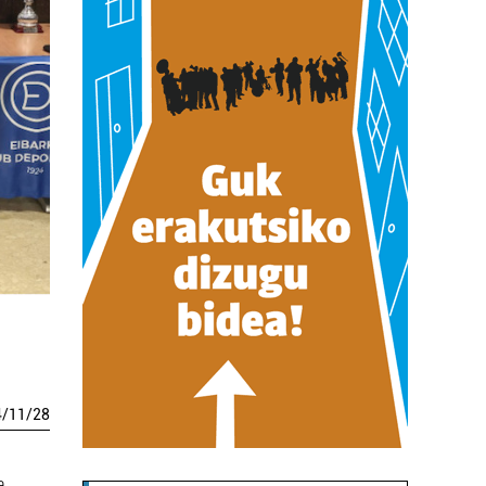
4
/
11
/
28
a