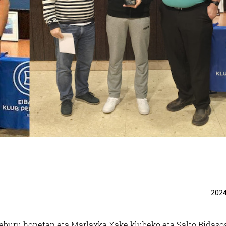
202
eburu honetan eta Marlaxka Xake klubeko eta S
alto Bidaso