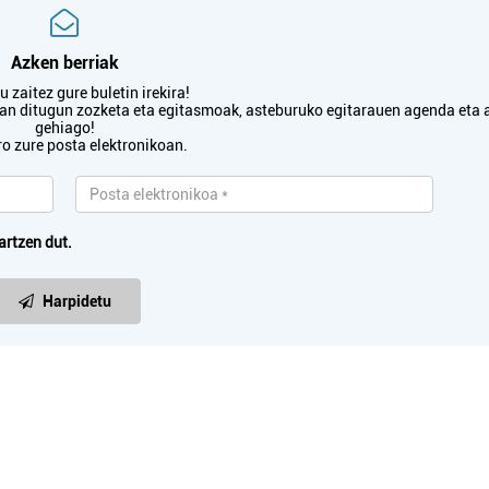
Azken berriak
 zaitez gure buletin irekira!
txan ditugun zozketa eta egitasmoak, asteburuko egitarauen agenda eta 
gehiago!
ro zure posta elektronikoan.
artzen dut.
Harpidetu