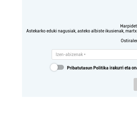
Harpidetu
Astekarko eduki nagusiak, asteko albiste ikusienak, mar
Ostirale
Pribatutasun Politika
irakurri eta on