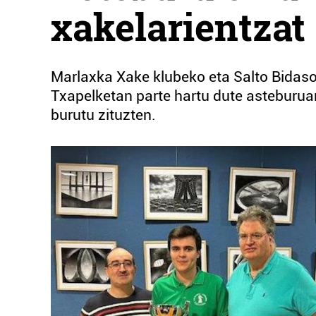
xakelarientzat
Marlaxka Xake klubeko eta Salto Bidas
Txapelketan parte hartu dute asteburuan
burutu zituzten.