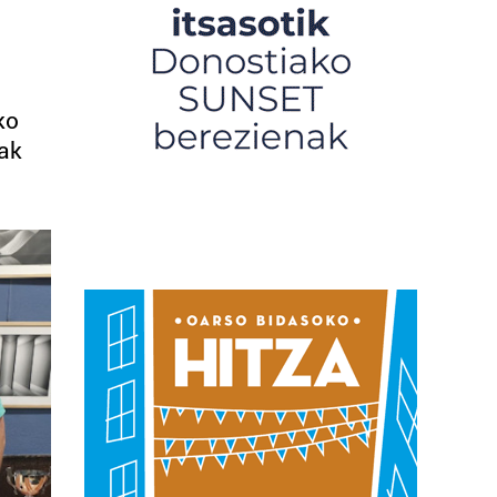
ko
nak