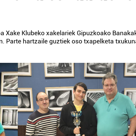
oa Xake Klubeko xakelariek Gipuzkoako Banaka
. Parte hartzaile guztiek oso txapelketa txuku