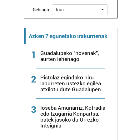
Gehiago:
Irun
Azken 7 egunetako irakurrienak
1
Guadalupeko "novenak",
aurten lehenago
2
Pistolaz egindako hiru
lapurreten ustezko egilea
atxilotu dute Guadalupen
3
Ioseba Amunarriz, Kofradia
edo Izugarria Konpartsa,
batek jasoko du Urrezko
Intsignia