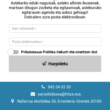
Astekarko eduki nagusiak, asteko albiste ikusienak,
martxan ditugun zozketa eta egitasmoak, asteburuko
egitarauen agenda eta askoz gehiago!
Ostiralero zure posta elektronikoan.
Pribatutasun Politika
irakurri eta onartzen dut.
Harpidetu
943 34 03 30
oarsobidasoa@hitza.eus
Nafarroa etorbidea 26, Errenteria-Orereta 20100