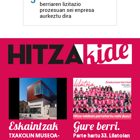
berriaren lizitazio
prozesuan sei enpresa
aurkeztu dira
Eskaintzak
Gure berri.
TXAKOLIN MUSEOA-
Parte hartu 33. Lilatoian