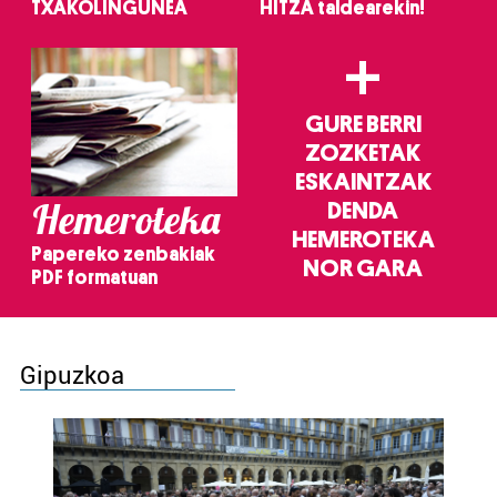
TXAKOLINGUNEA
HITZA taldearekin!
+
GURE BERRI
ZOZKETAK
ESKAINTZAK
Hemeroteka
DENDA
HEMEROTEKA
Papereko zenbakiak
NOR GARA
PDF formatuan
Gipuzkoa