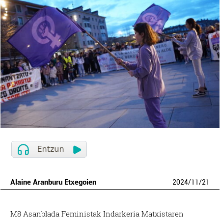
Alaine Aranburu Etxegoien
2024
/
11
/
21
M8 Asanblada Feministak Indarkeria Matxistaren