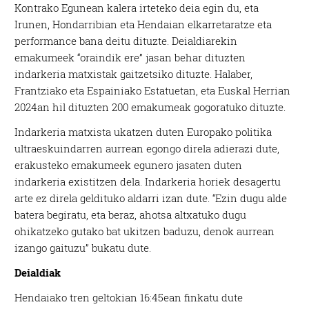
Kontrako Egunean kalera irteteko deia egin du, eta
Irunen, Hondarribian eta Hendaian elkarretaratze eta
performance bana deitu dituzte. Deialdiarekin
emakumeek “oraindik ere” jasan behar dituzten
indarkeria matxistak gaitzetsiko dituzte. Halaber,
Frantziako eta Espainiako Estatuetan, eta Euskal Herrian
2024an hil dituzten 200 emakumeak gogoratuko dituzte.
Indarkeria matxista ukatzen duten Europako politika
ultraeskuindarren aurrean egongo direla adierazi dute,
erakusteko emakumeek egunero jasaten duten
indarkeria existitzen dela. Indarkeria horiek desagertu
arte ez direla geldituko aldarri izan dute. “Ezin dugu alde
batera begiratu, eta beraz, ahotsa altxatuko dugu
ohikatzeko gutako bat ukitzen baduzu, denok aurrean
izango gaituzu” bukatu dute.
Deialdiak
Hendaiako tren geltokian 16:45ean finkatu dute