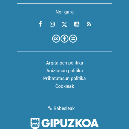
Nor gara
Argitalpen politika
Aniztasun politika
Pribatutasun politika
Cookieak
Babesleak: