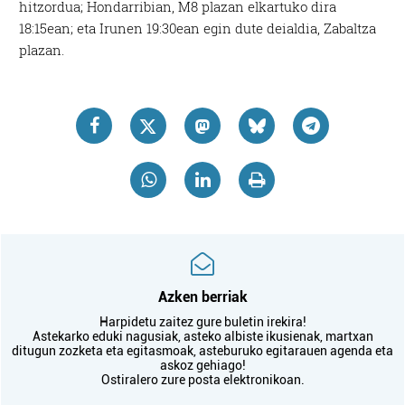
hitzordua; Hondarribian, M8 plazan elkartuko dira
18:15ean; eta Irunen 19:30ean egin dute deialdia, Zabaltza
plazan.
Azken berriak
Harpidetu zaitez gure buletin irekira!
Astekarko eduki nagusiak, asteko albiste ikusienak, martxan
ditugun zozketa eta egitasmoak, asteburuko egitarauen agenda eta
askoz gehiago!
Ostiralero zure posta elektronikoan.