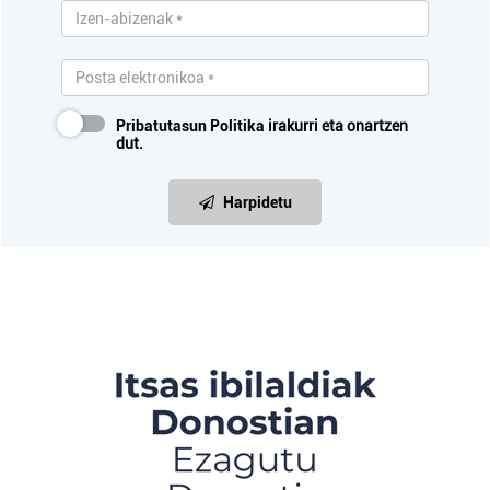
Pribatutasun Politika
irakurri eta onartzen
dut.
Harpidetu