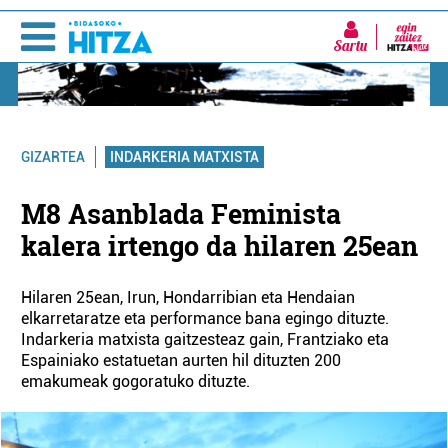
Sartu
INDARKERIA MATXISTA
GIZARTEA
M8 Asanblada Feminista
kalera irtengo da hilaren 25ean
Hilaren 25ean, Irun, Hondarribian eta Hendaian
elkarretaratze eta performance bana egingo dituzte.
Indarkeria matxista gaitzesteaz gain, Frantziako eta
Espainiako estatuetan aurten hil dituzten 200
emakumeak gogoratuko dituzte.