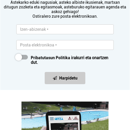
Astekarko eduki nagusiak, asteko albiste ikusienak, martxan
ditugun zozketa eta egitasmoak, asteburuko egitarauen agenda eta
askoz gehiago!
Ostiralero zure posta elektronikoan.
Pribatutasun Politika
irakurri eta onartzen
dut.
Harpidetu