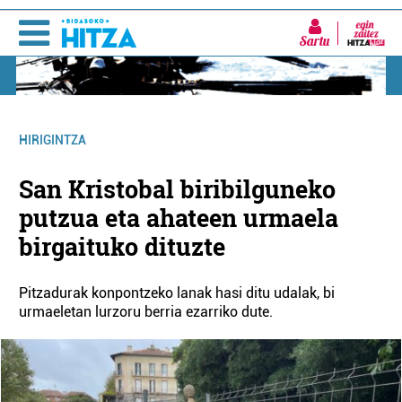
Sartu
HIRIGINTZA
San Kristobal biribilguneko
putzua eta ahateen urmaela
birgaituko dituzte
Pitzadurak konpontzeko lanak hasi ditu udalak, bi
urmaeletan lurzoru berria ezarriko dute.