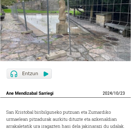
Ane Mendizabal Sarriegi
2024
/
10
/
23
San Kristobal biribilguneko putzuan eta Zumardiko
urmaelean pitzadurak aurkitu dituzte eta azkenaldian
arrakaletatik ura iragazten hasi dela jakinarazi du udalak.