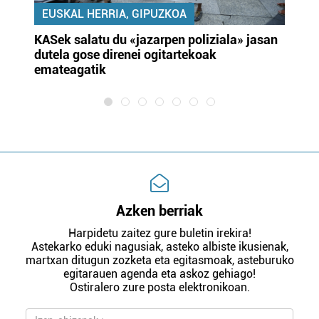
EUSKAL HERRIA, GIPUZKOA
KASek salatu du «jazarpen poliziala» jasan
Pa
dutela gose direnei ogitartekoak
da
emateagatik
«s
Azken berriak
Harpidetu zaitez gure buletin irekira!
Astekarko eduki nagusiak, asteko albiste ikusienak,
martxan ditugun zozketa eta egitasmoak, asteburuko
egitarauen agenda eta askoz gehiago!
Ostiralero zure posta elektronikoan.