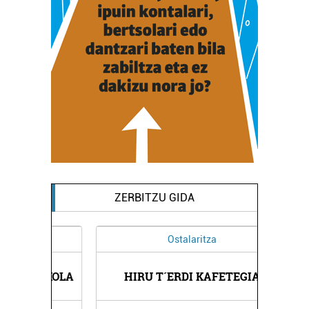
ZERBITZU GIDA
Ostalaritza
ESKOLA
HIRU T´ERDI KAFETEGIA
HONDA