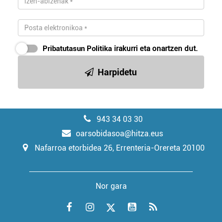
Pribatutasun Politika
irakurri eta onartzen dut.
Harpidetu
943 34 03 30
oarsobidasoa@hitza.eus
Nafarroa etorbidea 26, Errenteria-Orereta 20100
Nor gara