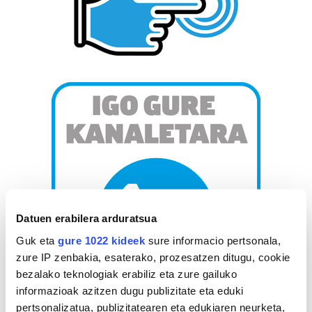
Datuen erabilera arduratsua
Guk eta
gure 1022 kideek
sure informacio pertsonala,
zure IP zenbakia, esaterako, prozesatzen ditugu, cookie
bezalako teknologiak erabiliz eta zure gailuko
informazioak azitzen dugu publizitate eta eduki
pertsonalizatua, publizitatearen eta edukiaren neurketa,