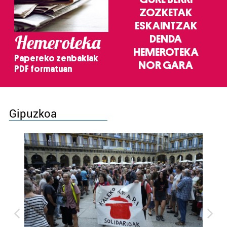
ZOZKETAK
ESKAINTZAK
Hemeroteka
DENDA
HEMEROTEKA
Papereko zenbakiak
NOR GARA
PDF formatuan
Gipuzkoa