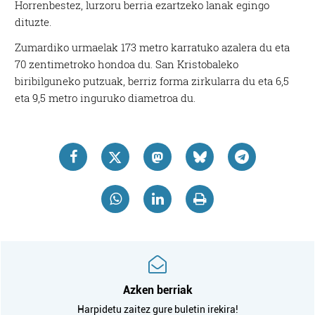
Horrenbestez, lurzoru berria ezartzeko lanak egingo
dituzte.
Zumardiko urmaelak 173 metro karratuko azalera du eta
70 zentimetroko hondoa du. San Kristobaleko
biribilguneko putzuak, berriz forma zirkularra du eta 6,5
eta 9,5 metro inguruko diametroa du.
Azken berriak
Harpidetu zaitez gure buletin irekira!