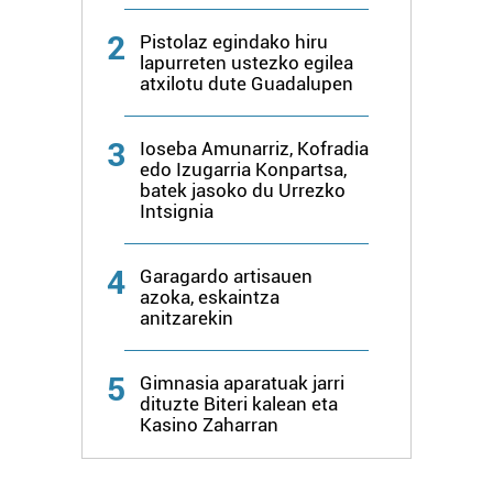
baliatzen gara. Ohar hau onartuz gero, teknologia hori
2
Pistolaz egindako hiru
erabiltzeko baimen esplizitua ematen diguzu.
Gehiago
lapurreten ustezko egilea
irakurri
atxilotu dute Guadalupen
3
Ioseba Amunarriz, Kofradia
edo Izugarria Konpartsa,
batek jasoko du Urrezko
Intsignia
4
Garagardo artisauen
azoka, eskaintza
anitzarekin
5
Gimnasia aparatuak jarri
dituzte Biteri kalean eta
Kasino Zaharran