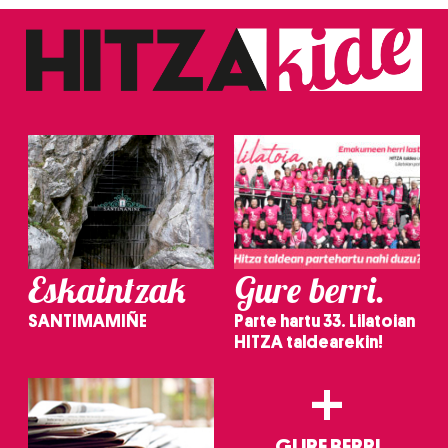
Eskaintzak
Gure berri.
SANTIMAMIÑE
Parte hartu 33. Lilatoian
HITZA taldearekin!
+
GURE BERRI