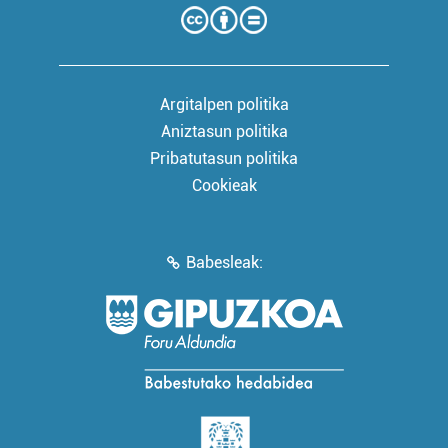
Argitalpen politika
Aniztasun politika
Pribatutasun politika
Cookieak
Babesleak: