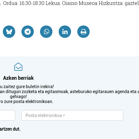
n. Ordua: 16:30-18:30 Lekua: Oiasso Museoa Hizkuntza: gaztel
Azken berriak
 zaitez gure buletin irekira!
txan ditugun zozketa eta egitasmoak, asteburuko egitarauen agenda eta 
gehiago!
ro zure posta elektronikoan.
artzen dut.