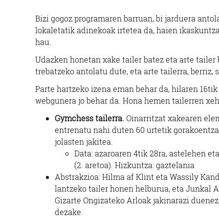
Bizi gogoz programaren barruan, bi jarduera anto
lokaletatik adinekoak irtetea da, haien ikaskuntz
hau.
Udazken honetan xake tailer batez eta arte taile
EGI
trebatzeko antolatu dute, eta arte tailerra, berriz
Parte hartzeko izena eman behar da, hilaren 16ti
webgunera jo behar da. Hona hemen tailerren xe
Gymchess tailerra.
Oinarritzat xakearen ele
entrenatu nahi duten 60 urtetik gorakoentzat
jolasten jakitea.
Data: azaroaren 4tik 28ra, astelehen e
(2. aretoa). Hizkuntza: gaztelania
Abstrakzioa: Hilma af Klint eta Wassily Kan
lantzeko tailer honen helburua, eta Junkal A
Gizarte Ongizateko Arloak jakinarazi duenez,
dezake.