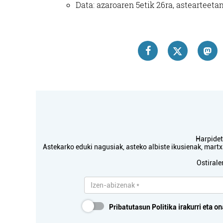
Data: azaroaren 5etik 26ra, astearteeta
Harpidetu
Astekarko eduki nagusiak, asteko albiste ikusienak, mar
Ostirale
Pribatutasun Politika
irakurri eta on