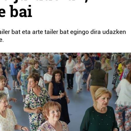
e bai
ler bat eta arte tailer bat egingo dira udazken
e.