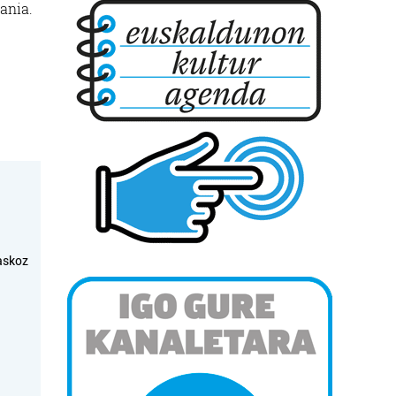
ania.
askoz