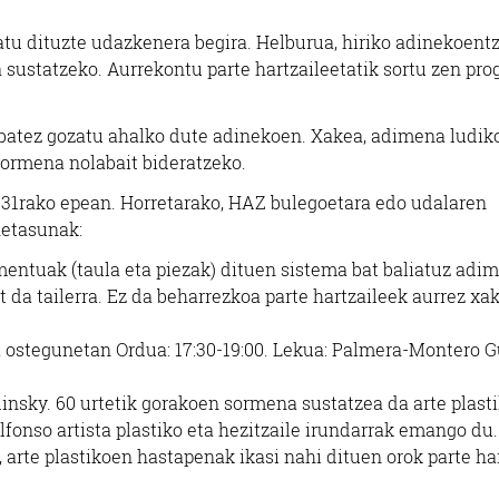
latu dituzte udazkenera begira. Helburua, hiriko adinekoent
a sustatzeko. Aurrekontu parte hartzaileetatik sortu zen pr
Ikastetxeak
Estetika
r batez gozatu ahalko dute adinekoen. Xakea, adimena ludik
LUZE IKASTETXEA -
DENOI EDERGIN
, sormena nolabait bideratzeko.
HONDARRIBIA
PRODUKTUAK
k 31rako epean. Horretarako, HAZ bulegoetara edo udalaren
Hondarribia
Errenteria-Orereta
hetasunak:
mentuak (taula eta piezak) dituen sistema bat baliatuz adi
 da tailerra. Ez da beharrezkoa parte hartzaileek aurrez xa
ta ostegunetan Ordua: 17:30-19:00. Lekua: Palmera-Montero 
dinsky. 60 urtetik gorakoen sormena sustatzea da arte plast
lfonso artista plastiko eta hezitzaile irundarrak emango du.
 arte plastikoen hastapenak ikasi nahi dituen orok parte ha