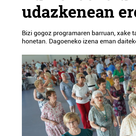
udazkenean er
Bizi gogoz programaren barruan, xake tai
honetan. Dagoeneko izena eman daitek