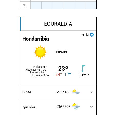
31
1
2
3
4
5
6
EGURALDIA
Iturria:
Hondarribia
Oskarbi
23º
Euria:
0mm
Hezetasuna:
70%
Lainoak:
0%
24º
17º
10 km/h
Elurra:
4500m
Bihar
27º
18º
Igandea
25º
20º