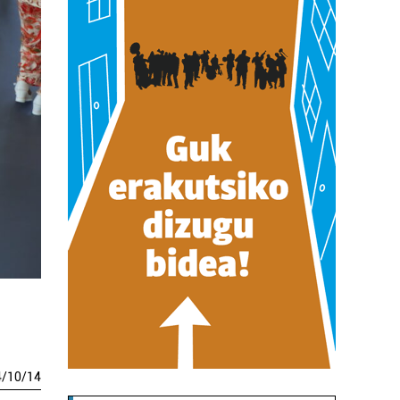
4
/
10
/
14