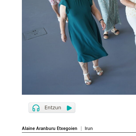
Alaine Aranburu Etxegoien
Irun