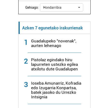
Gehiago:
Hondarribia
Azken 7 egunetako irakurrienak
1
Guadalupeko "novenak",
aurten lehenago
2
Pistolaz egindako hiru
lapurreten ustezko egilea
atxilotu dute Guadalupen
3
Ioseba Amunarriz, Kofradia
edo Izugarria Konpartsa,
batek jasoko du Urrezko
Intsignia